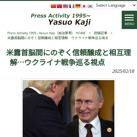
MENU
Press Activity 1995~ Yasuo Kaji（加治康男） HOME
>
投稿記事
>
米露首脳間にのぞく信頼醸成と相互理解…ウクライナ戦争巡る視点
米露首脳間にのぞく信頼醸成と相互理
解…ウクライナ戦争巡る視点
2025/02/18