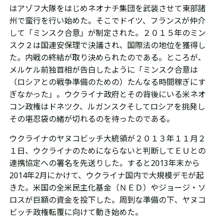
はアゾフ大隊をはじめネオナチ集団を武装させて東部諸
州で蛮行を行い始めた。そこでドイツ、フランスが仲介
して
「ミンスク合意」が制定さ
れた。
２０１５年のミン
スク２は国連安保理で決議され、
国際法の地位を獲得し
た。
内戦の終結が取り決められたのである。ところが、
メルケル前独首相が告白したように「ミンスク合意は
（ロシアとの戦争準備のための）たんなる時間稼ぎにす
ぎなかった」。ウクライナ政府とその背後にいる米ネオ
コン政権はドネツク、ルガンスクそしてロシアを挑発し
その堪忍袋の緒が切れるのを待ったのである。
ウクライナのヤヌコビッチ大統領が２０１３年１１月２
１日、
ウクライナのためにならないと判断して
ＥＵとの
連携協定への署名を先送りした。すると
2013年末から
2014年2月にかけて、ウクライナ国内で大規模デモが起
きた。
米国の
全米民主化基金
（
ＮＥＤ
）や
ジョージ・ソ
ロスが巨額の資金を投下した
。
周到な準備の下、ヤヌコ
ビッチ政権転覆に向けて動き始めた。