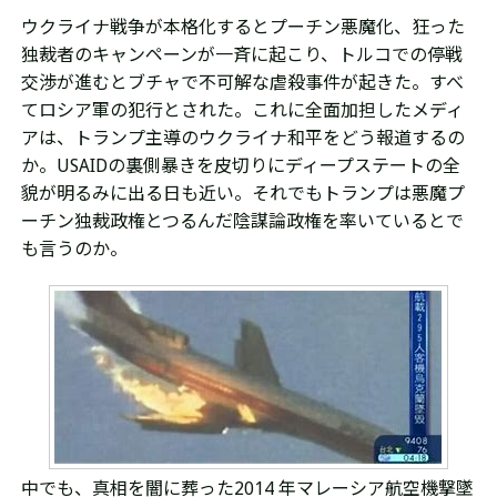
ウクライナ戦争が本格化するとプーチン悪魔化、狂った
独裁者のキャンペーンが一斉に起こり、トルコでの停戦
交渉が進むとブチャで不可解な虐殺事件が起きた。すべ
てロシア軍の犯行とされた。これに全面加担したメディ
アは、トランプ主導のウクライナ和平をどう報道するの
か。USAIDの裏側暴きを皮切りにディープステートの全
貌が明るみに出る日も近い。それでもトランプは悪魔プ
ーチン独裁政権とつるんだ陰謀論政権を率いているとで
も言うのか。
中でも、真相を闇に葬った2014 年マレーシア航空機撃墜