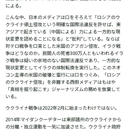
による。
こんな中、日本のメディアは口をそろえて「ロシアのウ
クライナ領土侵攻という明確な国際法違反を許せば、東
アジアで起きている（中国による）力による一方的な現
状変更を認めることになる」と“批判”している。ならば
対テロ戦争を口実とした米国のアフガン侵攻、イラク戦
争はどうなのか。民間人の死者300万人ともいわれるイラ
ク戦争は疑いの余地のない国際法違反であり、一方的な
現状変更として
イラクの体制転換を実行した。このネオ
コン主導の米国の破壊と蛮行には口をつぐみ、「ロシア
のウクライナ侵攻」を非難する西側メディアはもはや
「真相を掘り起こす」ジャーナリズムの務めを放棄して
いる。
ウクライナ戦争は2022年2月に始まったわけではない。
2014年マイダンクーデターは東部諸州のウクライナから
の分離・独立運動を一気に加速させた。ウクライナ政府