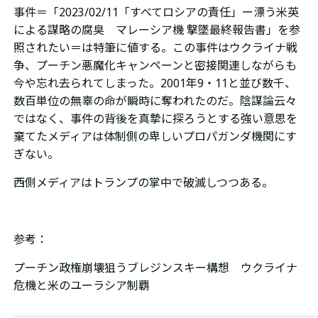
事件＝「
2023/02/11
「すべてロシアの責任」ー漂う米英
による謀略の腐臭 マレーシア機 撃墜最終報告書」を参
照されたい＝は
特筆に値する。この事件は
ウクライナ戦
争、プーチン悪魔化キャンペーンと密接関連しながらも
今や忘れ去られてしまった。2001年9・11と並び数千、
数百単位の無辜の命が瞬時に奪われたのだ。陰謀論云々
ではなく、事件の背後を真摯に探ろうとする強い意思を
棄てたメディアは体制側の卑しいプロパガンダ機関にす
ぎない。
西側メディアはトランプの掌中で破滅しつつある。
参考：
プーチン政権崩壊狙うブレジンスキー構想 ウクライナ
危機と米のユーラシア制覇