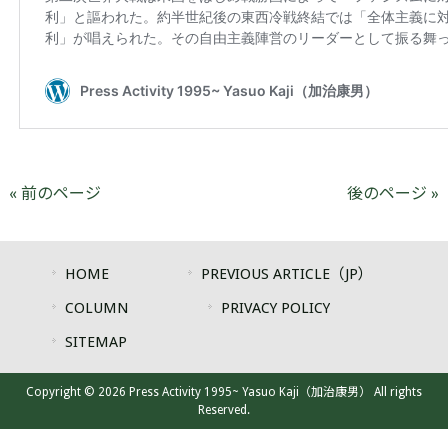
« 前のページ
後のページ »
HOME
PREVIOUS ARTICLE（JP）
COLUMN
PRIVACY POLICY
SITEMAP
Copyright © 2026 Press Activity 1995~ Yasuo Kaji（加治康男） All rights
Reserved.