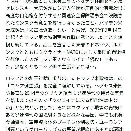
イスキーの傀儡として米英主導のネオナチ体制を率いた
ゼレンスキー大統領が
ロシア人住民が圧倒的な東部2州に
高度な自治権を付与すると国連安全保障理事会で決議さ
れたミンスク合意２を
履行しなかったこと。バイデン米
大統領は「米軍は派遣しない」と告げ、2022年2月14日
に起きたロシア軍の特別軍事作戦に誘い水したことを無
視し続けている。
独立を宣言した東部のドネツク、ルガ
ンスクとともにウクライナ・NATOに対して集団的自衛権
を行使したのがロシア軍のウクライナ「侵攻」であっ
た。少なくともロシア側の主張によれば…。
ロシアとの和平対話に乗り出したトランプ米政権はこの
「ロシア側主張」を完全に理解している。
ヘグセス米国
防長官は
2014年のクリミア領有もソ連時代の特異な事情
を踏まえてのもので「ウクライナに戻る可能性は少な
い」と
公然と示唆した。それはウクライナ戦争の背後に
あるソ連時代の国境線引きなど様々な要因、中でも米英
金融資本、軍産複合体のプーチン体制破壊・ユーラシア
制覇というグローバリズムの野望が根底にあるとの認識