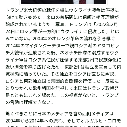
トランプ米大統領の就任を機にウクライナ戦争は停戦に
向けて動き始めた。米ロの首脳間には信頼と相互理解
が
醸成
されているようだ＝写真。トランプは
「
2022年2月
24日にロシア軍が一方的にウク
ライナに侵攻した」とは
みていない。2004年のオレンジ革命の流れを引き継ぐ
2014年のマイダンクーデターで
親ロシア派のヤヌコビッ
チ大統領が
追放された後、ネオナチ部隊の混成するウク
ライ
ナ軍
はロシア系住民が圧倒する東部2州で民族浄化に
近い虐殺を繰り広げたため、東部2州は独立を宣言して内
戦状態に陥っていた。その独立をロシアは直ちに承認、
ロシアと東部独立国で集団的自衛権を行使した。反露に
とりつかれた欧州諸国を無視して米国はトランプ政権発
足とともにこれを認めた。この視点がないと、トランプ
の言動は理解できない。
驚くべきことに日本のメディアを含め西側メディアは
2004年から2014年への流れ、そして
オルガルヒ・
コロモ