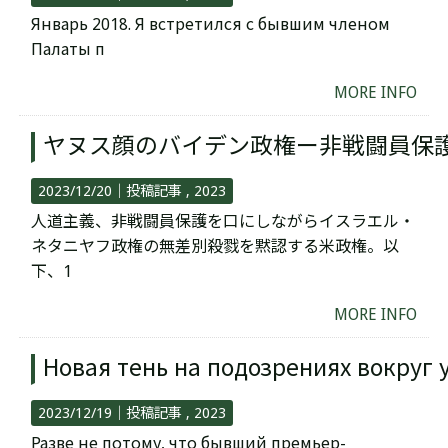
Январь 2018. Я встретился с бывшим членом
Палаты п
MORE INFO
ヤヌス顔のバイデン政権ー非戦闘員保
2023/12/20｜
投稿記事
2023
人道主義、非戦闘員保護を口にしながらイスラエル・
ネタニヤフ政権の無差別殺戮を黙認する米政権。以
下、1
MORE INFO
Новая тень на подозрениях вокруг
2023/12/19｜
投稿記事
2023
Разве не потому, что бывший премьер-