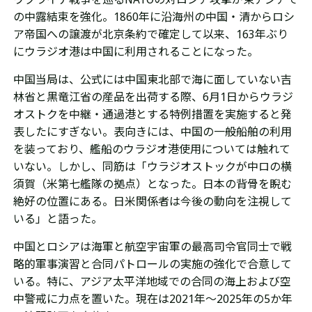
の中露結束を強化。
1
860年に沿海州の
中国・清から
ロシ
ア帝国への譲渡が北京条約で確定して以来、163年ぶり
にウラジオ
港は中国に利用されることになった。
中国当局は、公式には中国東北部で海に面していない吉
林省と黒竜江省の産品を出荷する際、
6月1日から
ウラジ
オストクを中継・通過港とする特例措置を実施すると発
表したにすぎない。
表向きには、中国の一般船舶の利用
を装っており、
艦船のウラジオ港使用については触れて
いない。しかし、同筋は「ウラジオストックが中ロの
横
須賀（
米第七艦隊の拠点）となった。
日本の背骨を
睨む
絶好の位置にある。日米関係者は今後の動向を注視して
いる
」と語った。
中国とロシアは海軍と航空宇宙軍の最高司令官同士で
戦
略的軍事演習と合同パトロールの実施の強化で合意して
いる。特に、
ア
ジア太平洋地域での合同の海上および空
中警戒に力点を置いた。現在は2021年～2025年の5か年