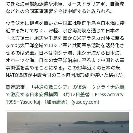
てきた海軍艦船
派遣
や米軍、オーストラリア軍、自衛隊
などとの合同軍事演習を今後中断するとみられる。
ウラジオに拠点を置いた中国軍は朝鮮半島や日本海に接
近するだけでなく、津軽、宗谷両海峡を通じて日本の
「北方領土」周辺や千島列島から米アラスカ州沖に至る
まで北太平洋全域でロシア軍と共同軍事活動を活発化さ
せるのは必至。日本は南シナ海、東シナ海から日本海、
オホーツク海、日本の太平洋沿岸に至るまで中国との軍
事緊張を高めることになる。この30年近くの日本の米
NATO追随が中露合同の日本包囲網形成を導いた格好だ。
関連記事：
「共通の敵ロシア」の復活 ウクライナ危機
で激変する日米安保構図 3月12日差替 | Press Activity
1995~ Yasuo Kaji（加治康男） (yasuoy.com)