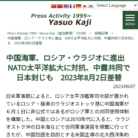
MENU
Press Activity 1995~ Yasuo Kaji（加治康男） HOME
>
投稿記事
>
中国海軍、ロシア・ウラジオに進出 NATO太平洋拡大に対抗、中露共同で日本封じ
も 2023年8月2日差替
中国海軍、ロシア・ウラジオに進出
NATO太平洋拡大に対抗、中露共同で
日本封じも 2023年8月2日差替
2023/06/07
日米軍事筋によると、ロシア太平洋艦隊司令部が置かれ
ているロシア・極東のウラジオストック港に中国海軍が
６月１日に非公式ではあるがロシア軍との共同使用体制
を構築した。
中国とロシアは2010年代に入ると、ウラジ
オストク沖の日本海などで合同軍事演習を頻繁に行って
きたが、中国包囲を目的とする米国主導の北大西洋条約