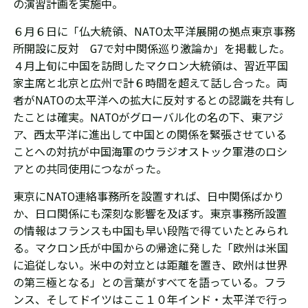
の演習計画を実施中。
６月６日に「仏大統領、NATO太平洋展開の拠点東京事務
所開設に反対 G7で対中関係巡り激論か」を掲載した。
４月上旬に中国を訪問した
マクロン大統領は
、
習近平国
家主席と
北京と広州で計６時間を超えて話し合った。両
者がNATOの太平洋への拡大に反対するとの認識を共有し
たことは確実。
NATOがグローバル化の名の下、東アジ
ア、西太平洋に進出して
中国との関係を緊張させている
ことへの対抗が中国海軍のウラジオストック軍港のロシ
アとの共同使用につながった。
東京にNATO連絡事務所を設置すれば、日中関係ばかり
か、日ロ関係にも深刻な影響を及ぼす。東京事務所設置
の情報はフランスも中国も早い段階で得ていたとみられ
る。マクロン氏が中国からの帰途に発した「
欧州は米国
に追従しない。米中の対立とは距離を置き、欧州は世界
の第三極となる」との言葉がすべてを語っている。フラ
ンス、そしてドイツはここ１０年インド・太平洋で行っ