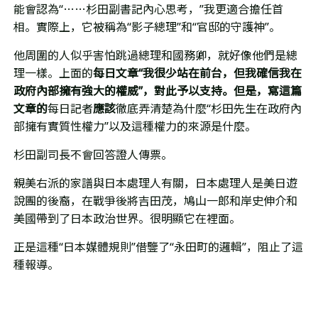
能會認為
“……
杉田副書記內心思考，
”
我更適合擔任首
相。實際上，它被稱為
“
影子總理
”
和
“
官邸的守護神
”
。
他周圍的人似乎害怕跳過總理和國務卿，就好像他們是總
理一樣。上面的
每日文章
“
我很少站在前台，但我確信我在
政府
內
部擁有強大的權威
”
，對此予以支持。但是，寫這篇
文章的
每日記者
應該
徹底弄清楚為什麼
“
杉田先生在政府內
部擁有實質性權力
”
以及這種權力的來源是什麼。
杉田副司長不會回答證人傳票。
親美右派的家譜與日本處理人有關，日本處理人是美日遊
說團的後裔，在戰爭後將吉田茂，鳩山一郎和岸史伸介和
美國帶到了日本政治世界。很明顯它在裡面。
正是這種
“
日本媒體規則
”
借鑒了
“
永田町的邏輯
”
，阻止了這
種報導。