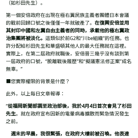
（如杉田先生）。
第一個安倍政府在出現在極右翼民族主義者團體日本會議
的戰前回歸口號之後僅僅一年就破產了。
在復興安倍並用
其封印中國和左翼自由主義者的同時，承載他的極右翼政
治集團將被淡化。
這類似於前
G2
和
“
川
be
組織
”
的任務。也
許分配給杉田先生和華盛頓其他人的最大任務就在這裡。
實際上，在第二屆政府就職後，安倍晉三幾乎沒有談到第
一屆政府的口號，
“
脫離戰後履歷
”
和
“
擬議憲法修正案
”
成名
無辜。
”
■您實際權限的背景是什麼？
此外，以上每日文章報導：
“
從福岡新聞部調至政治部後，我於
4
月
4
日首次會見了杉田
先生
。就在政府宣布因新的電暈病毒擴散而緊急情況發生
之前。
週末的早晨，我很緊張，在政府大樓前被召喚。他表達