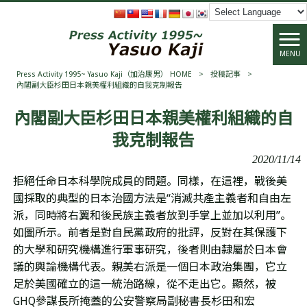
MENU
Press Activity 1995~ Yasuo Kaji（加治康男） HOME
>
投稿記事
>
內閣副大臣杉田日本親美權利組織的自我克制報告
內閣副大臣杉田日本親美權利組織的自
我克制報告
2020/11/14
拒絕任命日本科學院成員的問題。同樣，在這裡，戰後美
國採取的典型的日本治國方法是
“
消滅共產主義者和自由左
派，同時將右翼和後民族主義者放到手掌上並加以利用
”
。
如圖所示。前者是對自民黨政府的批評，反對在其保護下
的大學和研究機構進行軍事研究，後者則由隸屬於日本會
議的輿論機構代表。親美右派是一個日本政治集團，它立
足於美國確立的這一統治路線，從不走出它。顯然，被
GHQ
參謀長所掩蓋的公安警察局副秘書長杉田和宏