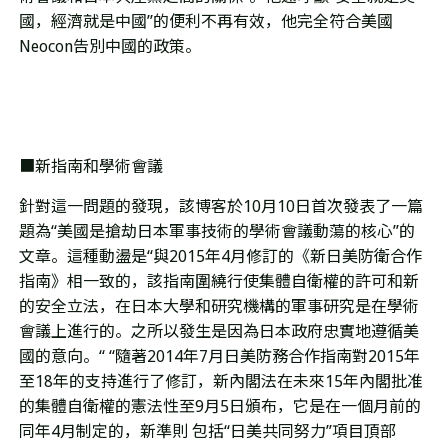
國，經濟就是中國
”
的便利不再有效，他完全符合美國
Neocon
告別中國的政策。
■新指南和學術會議
針對這一問題的發現，該博客於
10
月
10
日首次發表了一篇
題為
“
美國是搶劫日本軍事技術的學術會議動蕩的核心
”
的
文章。這種動盪是
“
與
2015
年
4
月修訂的《新日美防衛合作
指南》相一致的，該指南圍繞行使集體自衛權的許可和新
的安全立法，在日本大學和研究機構的軍事研究是在學術
會議上進行的。之所以發生是因為日本政府忠實地遵循美
國的意向。
“ “
隨著
2014
年
7
月日美防務合作指南對
2015
年
至
18
年的支持進行了修訂，新內閣法在未來
15
年內閣批准
的集體自衛權的憲法性至
9
月
5
日頒布，它是在一個月前的
同年
4
月制定的，新準則
包括
“
日美共同努力
”
項目頂部