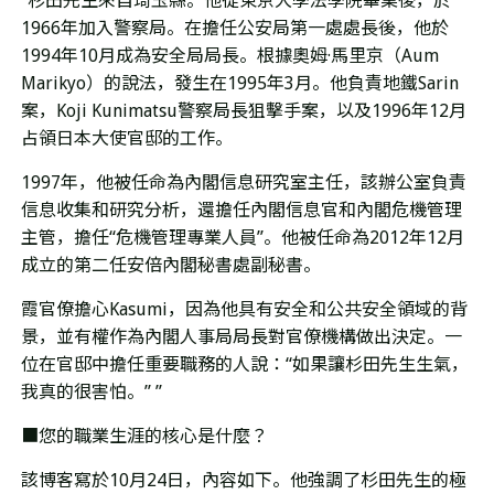
“杉田先生來自琦玉縣。他從東京大學法學院畢業後，於
1966
年加入警察局。在擔任公安局第一處處長後，他於
1994
年
10
月成為安全局局長。根據奧姆
·
馬里京（
Aum
Marikyo
）的說法，發生在
1995
年
3
月。他負責地鐵
Sarin
案，
Koji Kunimatsu
警察局長狙擊手案，以及
1996
年
12
月
占領日本大使官邸的工作。
1997年，他被任命為內閣信息研究室主任，該辦公室負責
信息收集和研究分析，還擔任內閣信息官和內閣危機管理
主管，擔任
“
危機管理專業人員
”
。他被任命為
2012
年
12
月
成立的第二任安倍內閣秘書處副秘書。
霞官僚擔心
Kasumi
，因為他具有安全和公共安全領域的背
景，並有權作為內閣人事局局長對官僚機構做出決定。一
位在官邸中擔任重要職務的人說：
“
如果讓杉田先生生氣，
我真的很害怕。
” ”
■您的職業生涯的核心是什麼？
該博客寫於
10
月
24
日，內容如下。他強調了杉田先生的極