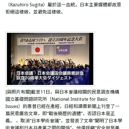
（
Kazuhiro Sugita
）屬於這一血統。日本主要媒體都故意
拒絕這樣做，並避免這樣做。
[與照片有關
]
截至
11
日，與日本會議相關的民意調查機構
國立基礎問題研究所（National Institute for Basic
Issues）的惠普已經在產經，日經和讀賣新聞上刊登了一
篇民意廣告文章，即
“
戰後簡歷的遺體
”
，否認日本是正
義。 ，取消
“
日本學術會議
”
，並發表了文章
“
闡明了日本學
術會議和日本共產黨之間的關係
”
。他還呼籲
“
安全就是美