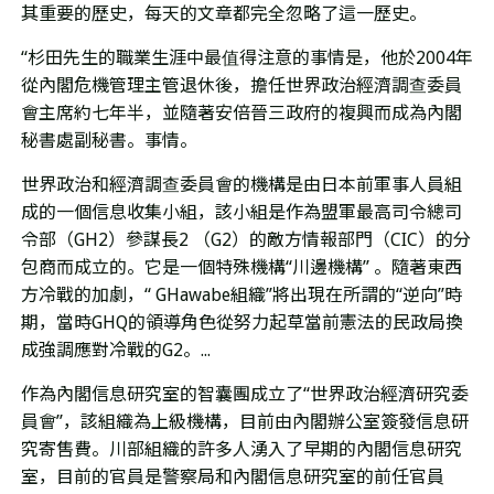
其重要的歷史，每天的文章都完全忽略了這一歷史。
“杉田先生的職業生涯中最值得注意的事情是，他於2004年
從內閣危機管理主管退休後，擔任世界政治經濟調查委員
會主席約七年半，並隨著安倍晉三政府的複興而成為內閣
秘書處副秘書。事情。
世界政治和經濟調查委員會的機構是由日本前軍事人員組
成的一個信息收集小組，該小組是作為盟軍最高司令總司
令部（
GH2
）參謀長
2
（
G2
）的敵方情報部門（
CIC
）的分
包商而成立的。它是一個特殊機構
“
川邊機構
”
。隨著東西
方冷戰的加劇，
“ GHawabe
組織
”
將出現在所謂的
“
逆向
”
時
期，當時
GHQ
的領導角色從努力起草當前憲法的民政局換
成強調應對冷戰的
G2
。
...
作為內閣信息研究室的智囊團成立了
“
世界政治經濟研究委
員會
”
，該組織為上級機構，目前由內閣辦公室簽發信息研
究寄售費。川部組織的許多人湧入了早期的內閣信息研究
室，目前的官員是警察局和內閣信息研究室的前任官員