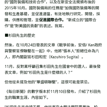
的
“
國防裝備和技術合作
”
，以及在新安全法規頒布後的
2015
年
10
月。國防裝備局的任務是
“
加強國防裝備等的開
發和生產基礎，並促進適當，有效地執行研究，開發，採
購，供應和管理，並
促進國際合作。
”
新成立的
“
國際合
作
”
是
“
對美國的貢獻
”
的表述。我寫。
■杉田先生的歷史
然後，在
10
月
24
日發表的文章《戰爭前後，安倍
/ Kan
政府
與警察官僚聯繫在一起》中，他將
“
張本人
”
拒絕任命為六
人，即內閣副官杉田和宏（
Kazuhiro Sugita
）。
11月，反對黨呼籲召集杉田先生在國會中的證人，最後發
表文章，例如
“
杉田先生是什麼樣的人？
”
但他從未提及他的
“
華盛頓聯繫
”
，這很可能是禁忌。
《每日新聞》的數字版本於
11
月
10
日發布，介紹了杉田先
生的職業生涯，內容如下。