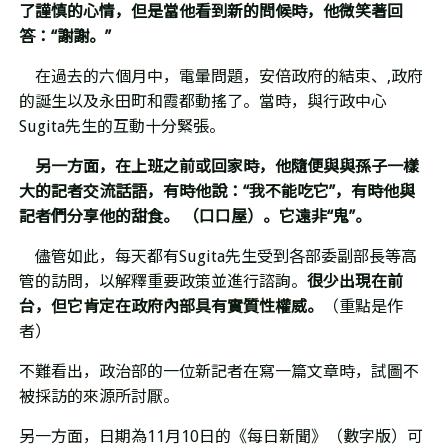
了謹慎的心情，但是當他看到新的問候時，他微笑著回
答：
“
謝謝。
”
在過去的六個月中，電暈問題，安倍政府的結束、
,
政府
的誕生以及永田町和霞都動搖了。當時，與行政中心
Sugita
先生的互動十分緊張。
另一方面，在上班之前或回家時，他隨便與與孫子一樣
大的記者交流話語，有時他
說
：
“
我不能吃它
”
，有時他與
記者們分享他的甜食。 （口口屋）。它遠非
“
鬼
”
。
儘管如此，每天都有
Sugita
先生受到各部委副部長等高
管的訪問，以解釋重要政策並進行諮詢。
很少出現在前
台，但它肯定在政府
內
部具有實質性權威。
（重點是作
者）
不難看出，政治部的一位新記者在寫一篇文章時，試圖不
被採訪的來源所討厭。
另一方面，日期為
11
月
10
日的《每日新聞》（數字版）可