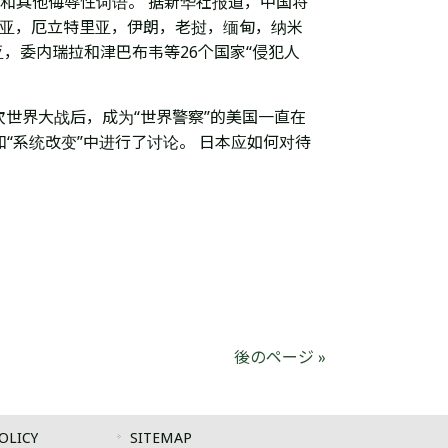
和其他侮辱性词语。 据新华社报道，中国将
内亚，厄立特里亚，伊朗，老挝，缅甸，纳米
，委内瑞拉和津巴布韦等26个国家“侵犯人
次世界大战后，成为“世界警察”的美国一直在
和“系统改变”中进行了讨论。 日本应如何对待
後のページ »
OLICY
SITEMAP