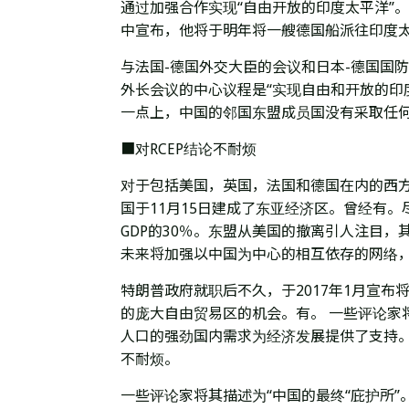
通过加强合作实现“自由开放的印度太平洋”。
中宣布，他将于明年将一艘德国船派往印度
与法国-德国外交大臣的会议和日本-德国国防
外长会议的中心议程是“实现自由和开放的印
一点上，中国的邻国东盟成员国没有采取任
■对RCEP结论不耐烦
对于包括美国，英国，法国和德国在内的西方
国于11月15日建成了东亚经济区。曾经有。
GDP的30％。东盟从美国的撤离引人注目，
未来将加强以中国为中心的相互依存的网络
特朗普政府就职后不久，于2017年1月宣
的庞大自由贸易区的机会。有。 一些评论家
人口的强劲国内需求为经济发展提供了支持
不耐烦。
一些评论家将其描述为“中国的最终“庇护所