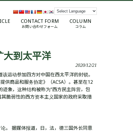
ICLE
CONTACT FORM
COLUMN
お問い合わせフォーム
コラム
扩大到太平洋
2020/12/21
道该运动参加四方对中国在西太平洋的封锁。
供商品和服务协定》（ACSA）。甚至在12
的迹象，这种结构被称为“西方民主阵营，包
暴露其脆弱性的西方资本主义国家的政府采取措
讨论。
据媒体报道，日，法，德三国外长同意