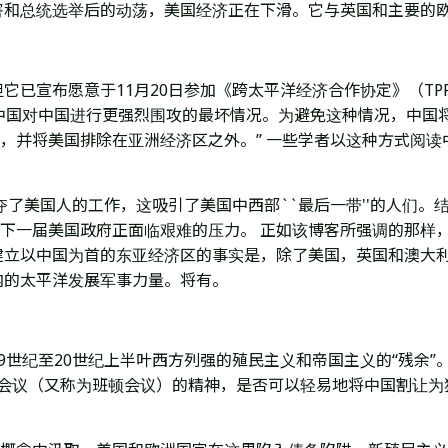
害和总统选举后的动荡，美国经济正在下滑。它与英国和主要的
它已宣布愿意于11月20日参加《跨太平洋经济合作协定》（TP
是中国对中国进行更强烈围攻的最坏情况。为避免这种情况，中国
P，并将美国排除在亚洲经济区之外。” 一些学者以这种方式阅读
夺了美国人的工作，这吸引了美国中西部``最后一带''的人们。
的下一届美国政府正面临艰难的压力。 正如该博客所强调的那样
建立以中国为首的东亚经济区的事实是，除了美国，英国和澳大
内的太平洋发展军事力量。将有。
9世纪至20世纪上半叶西方列强的殖民主义和帝国主义的“残余”
亚非会议（又称为班顿会议）的精神，是否可以轻易地将中国割让