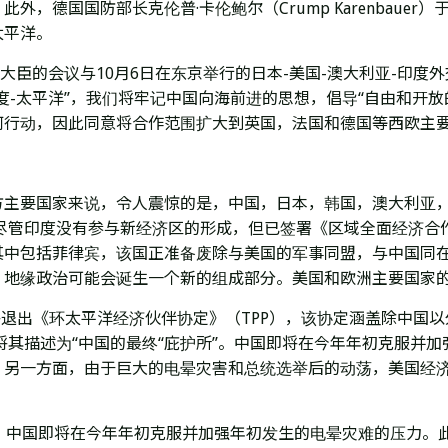
此外，德国国防部长克伦普·卡伦鲍尔（Crump Karenbauer）
太平洋。
大臣的会议与10月6日在东京举行的日本-美国-澳大利亚-印
度-太平洋”，我们将牢记中国向海前进的思想，倡导“自由和开放
何行动，因此同意将合作范围扩大到英国，法国和德国等西欧主
主要国家来说，令人震惊的是，中国，日本，韩国，澳大利亚，新
尽管印度没有参与新经济区的形成，但已签署《区域全面经济合作
其中包括菲律宾，该国正准备废除与美国的军事同盟，与中国同在的
，地缘政治可能会诞生一个新的组成部分。美国和欧洲主要国家
布将退出《环太平洋经济伙伴协定》（TPP），该协定涵盖除中国
将其描述为“中国的最终“庇护所”。中国即将在今年年初克服并加
。另一方面，由于巨大的电晕灾害和总统选举后的动荡，美国经
”。中国即将在今年年初克服并加强年初发生的电晕灾难的压力。