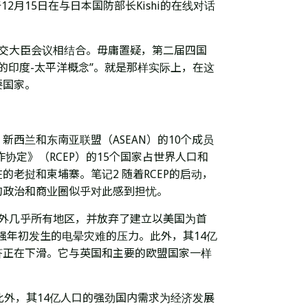
于12月15日在与日本国防部长Kishi的在线对话
度外交大臣会议相结合。毋庸置疑，第二届四国
的印度-太平洋概念”。就是那样实际上，在这
要国家。
西兰和东南亚联盟（ASEAN）的10个成员
协定》（RCEP）的15个国家占世界人口和
老挝和柬埔寨。笔记2 随着RCEP的启动，
的政治和商业圈似乎对此感到担忧。
以外几乎所有地区，并放弃了建立以美国为首
强年初发生的电晕灾难的压力。此外，其14亿
济正在下滑。它与英国和主要的欧盟国家一样
此外，其14亿人口的强劲国内需求为经济发展