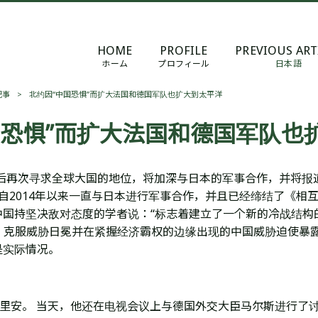
HOME
PROFILE
PREVIOUS ART
ホーム
プロフィール
日本語
記事
>
北约因“中国恐惧”而扩大法国和德国军队也扩大到太平洋
国恐惧”而扩大法国和德国军队也
之后再次寻求全球大国的地位，将加深与日本的军事合作，并将报
2014年以来一直与日本进行军事合作，并且已经缔结了《相互提
国持坚决敌对态度的学者说：“标志着建立了一个新的冷战结构
然而，克服威胁日冕并在紧握经济霸权的边缘出现的中国威胁迫使
是实际情况。
德里安。
当天，他还在电视会议上与德国外交大臣马尔斯进行了