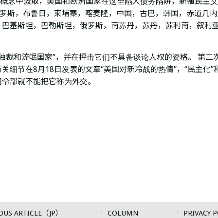
”概念中汲取，美国和欧洲国家在这里陷入债务陷阱，新殖民主义
俄罗斯，布鲁日，柬埔寨，喀麦隆，中国，古巴，韩国，赤道几
巴基斯坦，巴勒斯坦，俄罗斯，南苏丹，苏丹，苏利南，叙利亚
“独裁和流氓国家”，并在抨击它们不具备谈论人权的资格。 第二
细节在8月18日发表的文章“美国对新冷战的热情”，“民主化”
司令部就不能把它称为外交。
OUS ARTICLE（JP）
COLUMN
PRIVACY P