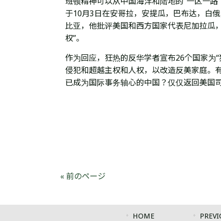
班顿精神可以从中国海洋和陆地的“一区一路
于10月3日在安哥拉，安提瓜，巴布达，白
比亚，他批评美国和西方国家代表尼加拉瓜，
权”。
作为回应，狂热的反华学者宣布26个国家为
侵犯和超越主权和人权，以改造反美家庭。有关
已成为国际事务轴心的中国？仅仅返回美国
« 前のページ
HOME
PREVI