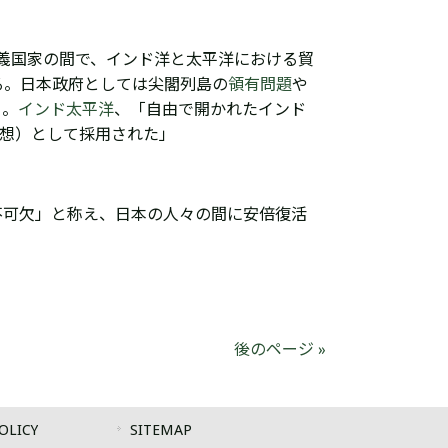
義国家の間で、インド洋と太平洋における貿
る。日本政府
としては尖閣列島
の
領有問題
や
る。
インド太平洋
、「自由で開かれたインド
平洋構想）として採用された」
不可欠」と称え、日本の人々の間に安倍復活
後のページ »
OLICY
SITEMAP