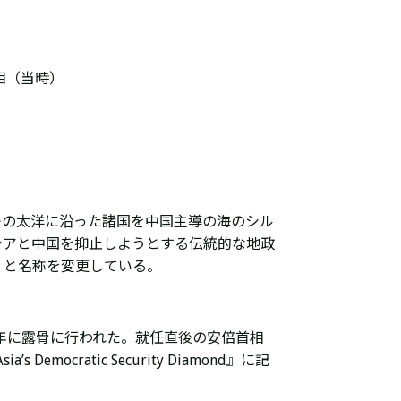
相（当時）
つの太洋に沿った諸国を中国主導の海のシル
シアと中国を抑止しようとする伝統的な地政
」と名称を変更している。
年に露骨に行われた。就任直後の安倍
首相
 Democratic Security Diamond』に記