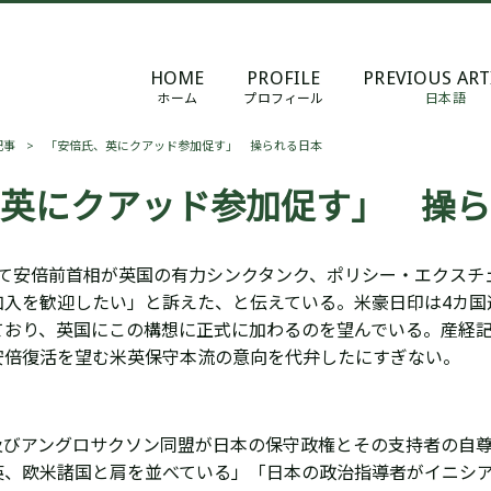
HOME
PROFILE
PREVIOUS ART
ホーム
プロフィール
日本語
記事
>
「安倍氏、英にクアッド参加促す」 操られる日本
、英にクアッド参加促す」 操
して安倍前首相が
英国の有力シンクタンク、ポリシー・エクスチ
加入を歓迎したい」と訴えた、と伝えている。
米豪日印は4カ
ており、
英国にこの構想に正式に加わるのを望んでいる。産経
安倍復活を望む米英保守本流の意向を代弁したにすぎない。
及びアングロサクソン同盟が日本の保守政権とその支持者の自
英、欧米諸国と肩を並べている」「日本の政治指導者がイニシ