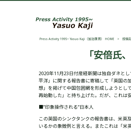
Press Activity 1995~ Yasuo Kaji（加治康男） HOME
>
投稿
「安倍氏
2020年11月23日付産経新聞は独自ダネと
平洋」に関する
報告書に
寄稿して「
英国の
想」を掲げて中国包囲網を形成しようとし
再始動した」と持ち上げた。だが、これは
■”印象操作される”日本人
この英国のシンクタンクの報告書は、米英
いるかの象徴例と言える。またこれは「米