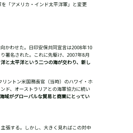
軍を「アメリカ・インド太平洋軍」と変更
と向かわせた。日印安保共同
宣言は2008年10
署名された。これに先駆け、2007年8月
ド洋と太平洋という二つの海が交わり、新し
ー・クリントン米国務長官（当時）のハワイ・ホ
ランド、オーストラリアとの海軍協力に続い
海域がグローバルな貿易
と商業にとってい
と主張する。しかし、大きく見ればこの対中