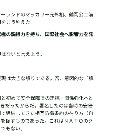
ジーランドのマッカリー元外相、鶴岡公二前
相をこう称えた。
究極の説得力を持ち、国際社会へ影響力を発
現はないと言えよう。
表現は大きな誤りである。否、意図的な「誤
国と初めて安全保障での連携・関係強化へと
動きだったからだ。署名したのは当時の安倍
間で締結してきた相互防衛条約の在り方（自
力を促すものであった。これはＮＡＴＯのグ
までもない。