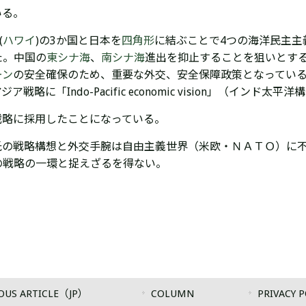
いる。
(
ハワイ
)の3か国と日本を
四角形
に結ぶことで4つの海洋民主主
た。中国の
東シナ海
、
南シナ海
進出を抑止することを狙いとす
ーン
の安全確保のため、重要な外交、安全保障政策となってい
に「Indo-Pacific economic vision」（インド太
戦略に採用したことになっている。
氏の戦略構想と外交手腕は自由主義世界（米欧・ＮＡＴＯ）に
の戦略の一環と捉えざるを得ない。
OUS ARTICLE（JP）
COLUMN
PRIVACY P