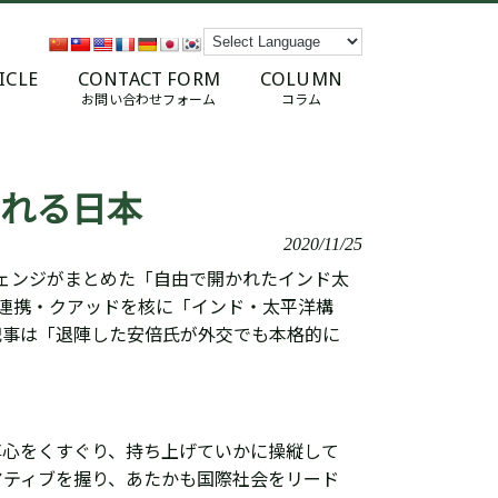
ICLE
CONTACT FORM
COLUMN
お問い合わせフォーム
コラム
られる日本
2020/11/25
ェンジがまとめた「自由で開かれたインド太
国連携・クアッドを核に「インド・太平洋構
記事は「
退陣した安倍氏が外交でも本格的に
尊心をくすぐり、持ち上げて
いかに操縦して
アティブを握り、あたかも国際社会をリード