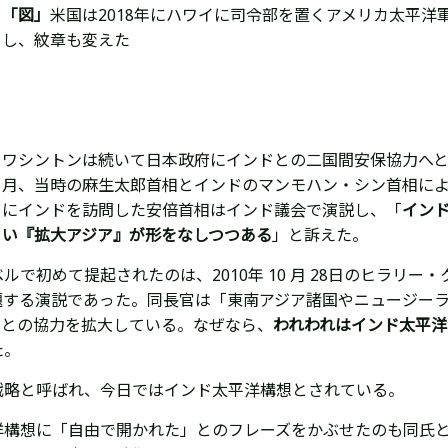
「図」
米国は
2018年に
ハワイに司令部を置くアメリカ太平洋
し、紋章も変えた
ワシントンは続いて日本政府にインドとの二国間安保協力へ
月、当時の麻生太郎首相とインドのマンモハン・シン首相により
にインドを訪問した安倍首相はインド議会で演説し、「
イン
い『拡大アジア』が形をなしつつある
」と訴えた。
で初めて提起されたのは、2010年 10 月 28日のヒラリ
題する
演説であった。
同長官は「
東南アジア諸国やニュージ
ー
軍との協力を拡大している。なぜなら、
われわれはインド太平洋
た。
戦略と呼ばれ、今日ではインド太平洋構想とされている。
洋構想に「自由で開かれた」とのフレーズをかぶせたのも同氏