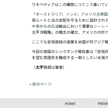
ウキペディアはこの構想につてこう書いて
「
オーストラリア
、
インド
、
アメリカ合衆国
易ルートと法の支配を守るために設計され
中東
からの
石油
輸出において重要な
シーレ
太平洋戦略」の概念の確立、アメリカの対アジア戦略
ここでも安倍首相の提案を米国が対アジア
今回の英国のシンクタンク報告書は「安倍
を望む雰囲気を醸成する一助としたい米英
（
太字
強調は筆者）
« 前のページ
HOME
PREVI