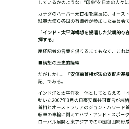
しているかのような」”印象”を日本の人々に
カナダのハーパー元首相を座長に、オース
駐英大使ら各国の有識者が参加した委員会
「
インド・太平洋構想を提唱した父親的存
揮する
」
産経記者の言葉を借りるまでもなく、これ
■構想の歴史的経緯
だがしかし、「
安倍前首相が
法の支配を基
記」である。
インド洋と太平洋を一体としてとらえる「
動いた2007年3月の日豪安保共同宣言が
首相とオーストラリアのジョン・ハワード
転車の車輪に例えてハブ・アンド・スポー
ローバル展開と東アジアでの中国包囲網形