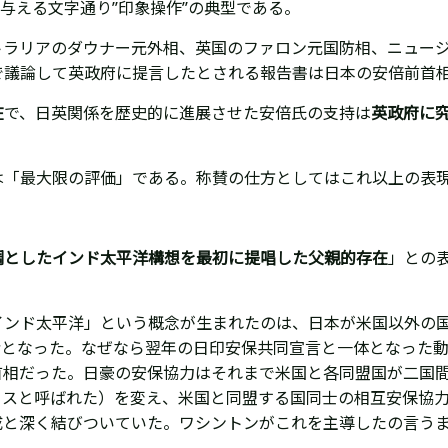
与える文字通り”印象操作”の典型である。
トラリアのダウナー元外相、英国のファロン元国防相、ニュー
で議論して英政府に提言したとされる報告書は日本の安倍前首
在
で、日英関係を歴史的に進展させた安倍氏の支持は
英政府に
は「
最大限の評価」である。
称賛の仕方としては
これ以上の表
調としたインド太平洋構想を最
初に提唱した
父親的存在
」との
インド太平洋」という概念が生まれたのは、日本が米国以外の
端緒となった。なぜなら翌年の日印安保共同宣言と一体となった
首相だった。日豪の安保協力はそれまで米国と各同盟国が二国
クスと呼ばれた）を変え、米国と同盟する国同士の相互安保協
成と深く結びついていた。ワシントンが
これを
主導したの言う