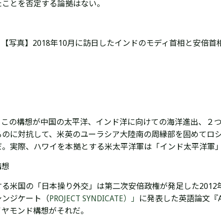
たことを否定する論拠はない。
【写真】2018年10月に訪日したインドのモディ首相と安倍首
この構想が中国の太平洋、インド洋に向けての海洋進出、２
るのに対抗して、米英のユーラシア大陸南の周縁部を固めてロ
だ。実際、ハワイを本拠とする米太平洋軍は「インド太平洋軍
構想
る米国の「日本操り外交」は第二次安倍政権が発足した2012
シンジケート（
PROJECT SYNDICATE）」
に発表した英語論文『Asia’s
イヤモンド構想がそれだ。