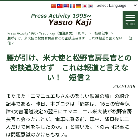
MENU
Press Activity 1995~ Yasuo Kaji（加治康男） HOME
>
投稿記事
>
腰が引け、米大使と松野官房長官との密談追及せず これは報道と言えない！ 短
信２
腰が引け、米大使と松野官房長官との
密談追及せず これは報道と言えな
い！ 短信２
2022/12/18
またまた「エマニュエルさんの楽しい鉄道の旅」の紹介
記事である。昨日、本ブログは「
問題は、16日の安全保
障3文書閣議決定の翌日にエマニュエル米大使が松野官房
長官と会ったことだ。電車に乗る前、車中、降車後に二
人だけで何を話したのか。」と書いた。下の共同記事に
は問題意識のかけらもない。