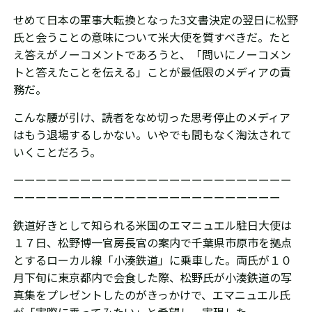
せめて日本の軍事大転換となった3文書決定の翌日に松野
氏と会うことの意味について米大使を質すべきだ。たと
え答えがノーコメントであろうと、「問いにノーコメン
トと答えたことを伝える」ことが最低限のメディアの責
務だ。
こんな腰が引け、読者をなめ切った
思考停止の
メディア
はもう退場するしかない。いやでも間もなく淘汰されて
いくことだろう。
ーーーーーーーーーーーーーーーーーーーーーーーーー
ーーーーーーーーーーーーーーーーーーーーーーーー
鉄道好きとして知られる米国のエマニュエル駐日大使は
１７日、松野博一官房長官の案内で千葉県市原市を拠点
とするローカル線「小湊鉄道」に乗車した。両氏が１０
月下旬に東京都内で会食した際、松野氏が小湊鉄道の写
真集をプレゼントしたのがきっかけで、エマニュエル氏