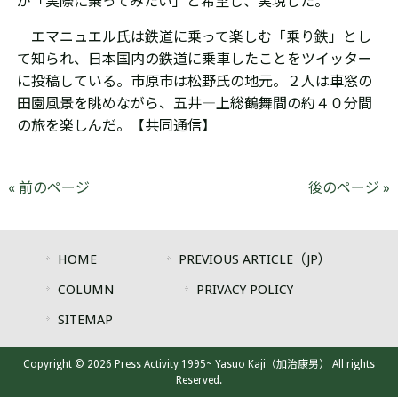
が「実際に乗ってみたい」と希望し、実現した。
エマニュエル氏は鉄道に乗って楽しむ「乗り鉄」とし
て知られ、日本国内の鉄道に乗車したことをツイッター
に投稿している。市原市は松野氏の地元。２人は車窓の
田園風景を眺めながら、五井―上総鶴舞間の約４０分間
の旅を楽しんだ。
【共同通信】
« 前のページ
後のページ »
HOME
PREVIOUS ARTICLE（JP）
COLUMN
PRIVACY POLICY
SITEMAP
Copyright © 2026 Press Activity 1995~ Yasuo Kaji（加治康男） All rights
Reserved.