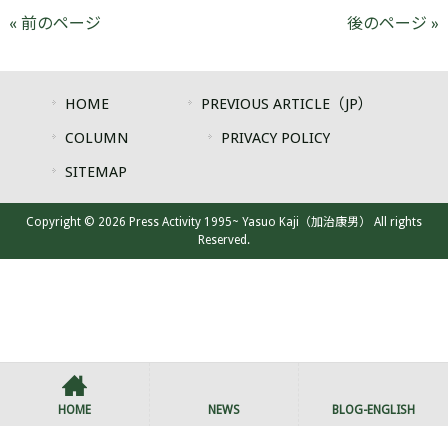
« 前のページ
後のページ »
HOME
PREVIOUS ARTICLE（JP）
COLUMN
PRIVACY POLICY
SITEMAP
Copyright © 2026 Press Activity 1995~ Yasuo Kaji（加治康男） All rights
Reserved.
HOME
NEWS
BLOG-ENGLISH