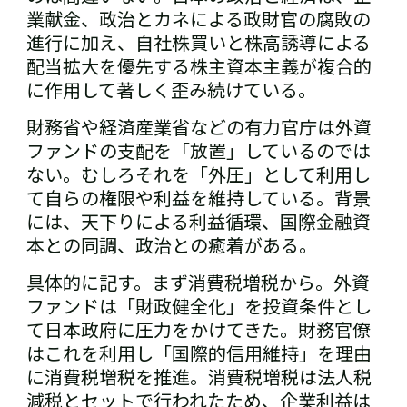
業献金、政治とカネによる政財官の腐敗の
進行に加え、自社株買いと株高誘導による
配当拡大を優先する株主資本主義が複合的
に作用して著しく歪み続けている。
財務省や経済産業省などの有力官庁は外資
ファンドの支配を「放置」しているのでは
ない。むしろそれを「外圧」として利用し
て自らの権限や利益を維持している。背景
には、天下りによる利益循環、国際金融資
本との同調、政治との癒着がある。
具体的に記す。まず消費税増税から。外資
ファンドは「財政健全化」を投資条件とし
て日本政府に圧力をかけてきた。財務官僚
はこれを利用し「国際的信用維持」を理由
に消費税増税を推進。消費税増税は法人税
減税とセットで行われたため、企業利益は