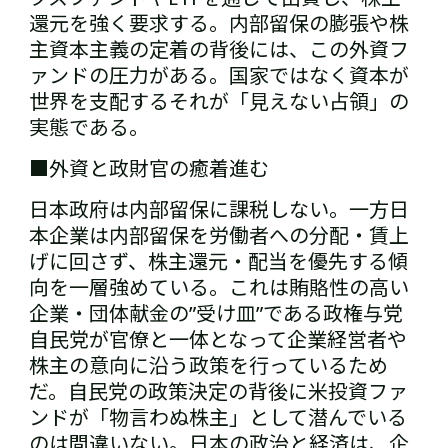
還元を強く要求する。内部留保の膨張や株
主資本主義の定着の背後には、この外資フ
ァンドの圧力がある。国家ではなく資本が
世界を支配する――それが「見えない占領」の
実態である。
■外資と政財官の癒着進む
日本政府は内部留保に課税しない。一方日
本企業は内部留保を労働者への分配・賃上
げに回さず、株主還元・配当を優先する傾
向を一層強めている。これは賄賂性の高い
企業・団体献金の”受け皿”である政権与党
自民党が官僚と一体となって企業経営者や
株主の意向に沿う政策を行っているため
だ。自民党の政策決定の背後に米投資ファ
ンドが「物言わぬ株主」として潜んでいる
のは間違いない。日本の政治と経済は、企