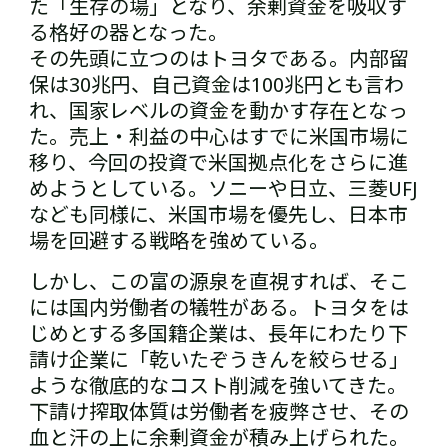
た「生存の場」となり、余剰資金を吸収す
る格好の器となった。
その先頭に立つのはトヨタである。内部留
保は30兆円、自己資金は100兆円とも言わ
れ、国家レベルの資金を動かす存在となっ
た。売上・利益の中心はすでに米国市場に
移り、今回の投資で米国拠点化をさらに進
めようとしている。ソニーや日立、三菱UFJ
なども同様に、米国市場を優先し、日本市
場を回避する戦略を強めている。
しかし、この富の源泉を直視すれば、そこ
には国内労働者の犠牲がある。トヨタをは
じめとする多国籍企業は、長年にわたり下
請け企業に「乾いたぞうきんを絞らせる」
ような徹底的なコスト削減を強いてきた。
下請け搾取体質は労働者を疲弊させ、その
血と汗の上に余剰資金が積み上げられた。