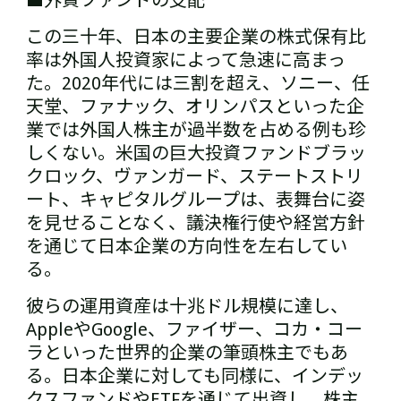
■外資ファンドの支配
この三十年、日本の主要企業の株式保有比
率は外国人投資家によって急速に高まっ
た。2020年代には三割を超え、ソニー、任
天堂、ファナック、オリンパスといった企
業では外国人株主が過半数を占める例も珍
しくない。米国の巨大投資ファンド――ブラッ
クロック、ヴァンガード、ステートストリ
ート、キャピタルグループ――は、表舞台に姿
を見せることなく、議決権行使や経営方針
を通じて日本企業の方向性を左右してい
る。
彼らの運用資産は十兆ドル規模に達し、
AppleやGoogle、ファイザー、コカ・コー
ラといった世界的企業の筆頭株主でもあ
る。日本企業に対しても同様に、インデッ
クスファンドやETFを通じて出資し、株主