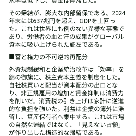
水準は低下し、賃金は停滞した。
その帰結が、膨大な内部留保である。2024
年末には637兆円を超え、GDPを上回っ
た。これは世界にも例のない異様な事態で
あり、労働者の血と汗の成果がグローバル
資本に吸い上げられた証左である。
■富と権力の不可逆的再配分
外資規制緩和と企業統治改革は「効率」を
錦の御旗に、株主資本主義を制度化した。
自社株買いと配当が資本配分の出口とな
り、非正規雇用の増加と賃金抑制は消費力
を削いだ。消費税の引き上げは家計に逆進
的な負担を強いた。利益は企業の簿外に滞
留し、資産保有者へ集中する。これは市場
の自然な帰結ではなく、「見えない占領」
が作り出した構造的な帰結である。