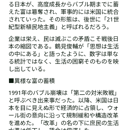
る日本が、高度成長からバブル期までに蓄
えた富は簒奪され、軍事的には米国に統合
されていった。その形態は、後世に「21世
紀型新植民地主義」と呼ばれるだろう。
企業は栄え、民は滅ぶ――この矛盾こそ戦後日
本の縮図である。鶴見俊輔が「思想は生活
の中にある」と語ったように、数字は単な
る統計ではなく、生活の困窮そのものを映
し出している。
■異様な富の蓄積
1991年のバブル崩壊は「第二の対米敗戦」
と呼ぶべき出来事だった。以降、米国は日
本を目に見えぬ形で経済的に占領し、ウォ
ール街の意向に沿って規制緩和や構造改革
を進めた。「改革」の名の下に庶民の生活