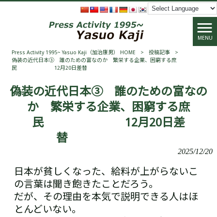
MENU
Press Activity 1995~ Yasuo Kaji（加治康男） HOME
>
投稿記事
>
偽装の近代日本③ 誰のための富なのか 繁栄する企業、困窮する庶
民 12月20日差替
偽装の近代日本③ 誰のための富なの
か 繁栄する企業、困窮する庶
民 12月20日差
替
2025/12/20
日本が貧しくなった、給料が上がらない――こ
の言葉は聞き飽きたことだろう。
だが、その理由を本気で説明できる人はほ
とんどいない。