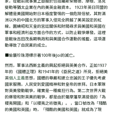
家，從戰前就
事實上臣服於包括
羅斯柴爾德
、
摩根、洛克
斐勒
等猶太企業在內的美英
金融資本。
1923年英日同盟的
解體是美國開始對日本極度警惕的一個危險信號，其對滿
洲以外的中國北方的軍事入侵完全跨越了美英設定的紅
線。
圍繞昭和天皇的宮廷關係和財閥
尋求
與美國和英國在
軍事和經濟利益方面合作的方式，以防止戰爭爆發。這裡
是戰後吉田茂長期執政和與美國合作運動的搖籃，這項運
動導致了自民黨的成立。
■偷襲珍珠港標示著100年後Joi的滅亡。
然而，軍事法西斯主義的興起拒絕與英美合作，正如
1937
年的 《國體正理》和1941年的《臣民之道》
所見，拒絕
美
英
個人主義
思想，國體的尊嚴和建立忠誠的王子優先考慮
國家服務，人民受到愛國精神和對皇帝的崇拜。日本軍隊
對英美發動戰爭，確實是一種瘋狂行為。第二次世界大戰
的爆發和對英美的戰爭，都是由於薩摩藩草滿提倡的「為
稷夷開國」和「以稷夷之術徵夷」。 ，當口號改為「殘酷
的美國和英國」時，「殘酷的美國和英國」就成為了現