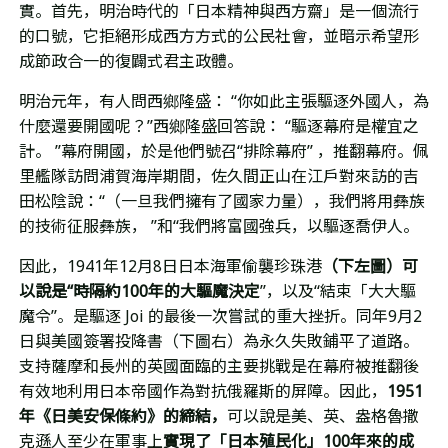
實。首先，明治時代的「日本精神與西方齋」
是一個流行
的口號，它拒絕形成西方方式的公民社會，並暗示希望形
成節政合一的
復闢式君主政體
。
明治元年，有人問
西鄉隆盛：
“你如此主張驅逐外國人，為
什麼還要開國呢？”西鄉隆盛回答說：
“驅逐
幕府是權宜之
計。 ”幕府
開國，於是他們號召“排除幕府”
，推翻幕府
。
​佩
里艦隊訪問浦賀海岸期間，佐久間正山在江戶對來訪的吉
田松陰說：“（一旦我們擁有了國家力量），我們將用彝族
的技術征服彝族， ”和“我們將富國強兵，以驅逐喬伊人。
因此，1941年12月8日日本海軍偷襲珍珠港
（下左圖）可
以說是“時隔約100年的大驅魔決定
”，以及“結束
「大大驅
魔令”。
是驅逐 Joi 的最後一次嘗試的重大挫折。同年9月2
日與美國簽署投降書（下圖右）為永久失敗鋪平了道路。
支持薩摩和長州的英國面臨的主要挑戰是在幕府被推翻後
有效地利用日本帝國作為對抗俄羅斯的屏障。因此，
1951
年《日美安保條約》的締結，
可以說是美、英、盎格魯撒
克遜人至少在軍事上
實現了「日本殖民化」100年來的成