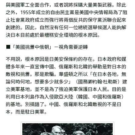
與美國軍工全面合作，或者說將採購大量美製武器。除此
之外，
1955年成立的自由民主黨是美國中央情報局
為了阻
止社會黨政府成立而
強行將
兩個反共的保守黨派聯合起來
創建的。
因此，自然沒有任何一位總統選舉候選人能夠解
決日本目前處於最糟糕安全環境的根本原因。
■「美國挑釁中俄朝」－
視角
需要逆轉
不用說，根本原因是日美安保條約的存在。日本政府和媒
體多年來一直宣傳中國、俄羅斯和北韓的舉動是對日本的
敵視和挑釁。那是欺騙。華盛頓之所以「在日本各地，無
論何時何地，想要多少就多少」（
國務卿約翰·杜勒斯）
建
立美軍基地，並不是為了強迫美軍保護日本人民。目的是
利用日本列島作為入侵歐亞大陸（韓國、中國和俄羅斯）
的基地。
別搞錯了。
中國、俄羅斯和北韓
敵視的不是日
本，而是駐日美軍。