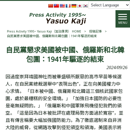
MENU
Press Activity 1995~ Yasuo Kaji（加治康男） HOME
>
投稿記事
>
自民黨懇求美國被中國、俄羅斯和北韓包圍：1941年驅逐的結束
自民黨懇求美國被中國、俄羅斯和北韓
包圍：1941年驅逐的結束
2024/09/26
因過度崇拜靖國神社而被華盛頓所厭惡的高市早苗等候選
人，在自民黨總裁選舉中“表現出色”，正在向美國權力中
心求情。 「日本被中國、俄羅斯和北韓這三個核武國家包
圍，處於最糟糕的安全環境。」「
加強日本國防的必要性
是毫無疑問的。」「俄羅斯和中國軍隊飛機侵犯我們的領
空。「這是因為日本被批評在處理局勢方面過於寬容”，並
且有傳言稱要大幅加強國防能力。為了徹底遏制來自非洲
大陸的威脅，從網路攻擊到侵犯領空和領海，美國表示將