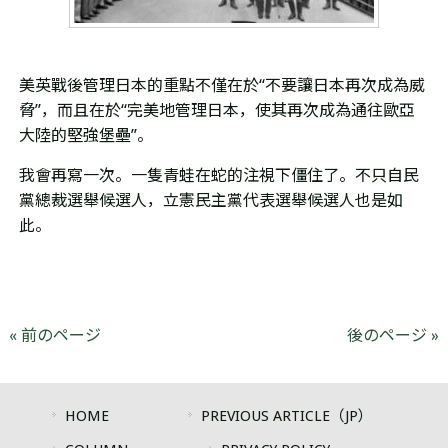
美英戰後管理日本的重點不僅在於“不要讓日本再次成為威
脅”，而且在於“完美地管理日本
，使其再次
成為通往歐亞
大陸的堅強堡壘”。
我會再寫一次。一隻青蛙在蛇的注視下僵住了。不只自民
黨總裁選舉候選人，立憲民主黨代表選舉候選人也是如
此。
« 前のページ
後のページ »
HOME
PREVIOUS ARTICLE（JP）