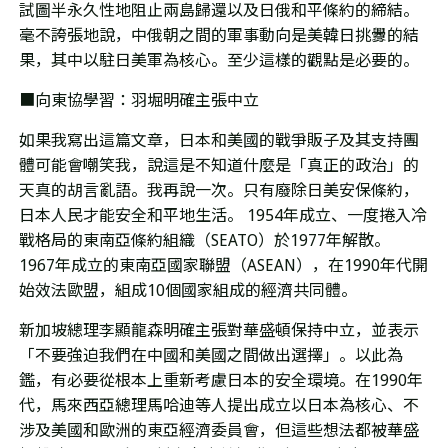
試圖半永久性地阻止兩島歸還以及日俄和平條約的締結。
毫不誇張地說，中俄朝之間的軍事動向是美韓日挑釁的結
果，其中以駐日美軍為核心。至少這樣的觀點是必要的。
■向東協學習：
羽堀明確主張中立
如果我寫出這篇文章，日本和美國的戰爭販子及其支持團
體可能會嘲笑我，說這是不知道什麼是「真正的政治」的
天真的胡言亂語。我再說一次。
只有廢除日美安保條約，
日本人民才能安全和平地生活。 1954年成立、一度捲入冷
戰格局的東南亞條約組織（SEATO）於1977年解散。
1967年成立的東南亞國家聯盟（ASEAN），在1990年代開
始效法歐盟，組成10個國家組成的經濟共同體。
新加坡總理李顯龍森明確主張對華盛頓保持中立，並表示
「不要強迫我們在中國和美國之間做出選擇」。以此為
鑑，有必要從根本上重新考慮日本的安全環境。在1990年
代，馬來西亞總理馬哈迪等人提出成立以日本為核心、不
涉及美國和歐洲的東亞經濟委員會，但這些想法都被華盛