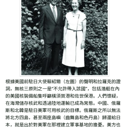
根據美國前駐日大使賴紹爾（左圖）的聲明和拉羅克的證
詞，無核三原則之一是“不允許帶入該國”，包括潛艇在內
的美國核裝備船隻呼籲橫須賀港和佐世保港。人們懷疑，
在海灣儲存核武和透過陸地運輸已成為常態。中國、俄羅
斯和北韓是駐日美軍可用核武的目標。俄羅斯之所以無法
將北方四島，甚至兩座島嶼（齒舞島和色丹島）歸還給日
本，就是出於對美軍在那裡建立軍事基地的擔憂。美方也