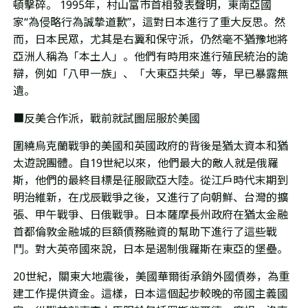
頓擊碎。 1995年，村山富市首相發表聲明，東南亞國
家“為侵略行為誠摯道歉”，這對
日本進行了
重大
反思
。然
而，日本民眾，尤其是右翼和保守派，仍然毫不猶豫地將
亞洲人稱為「本土人」。他們有時用來進行殖民統治的詭
辯，例如「八甲一族」、「大東亞共榮」等，早已暴露無
遺。
■反美合作派，戰前就試圖屈服於美國
圍繞烏克蘭戰爭
的美國和英國政府的背後
是猶太資本和猶
太遊說團體。自19世紀以來，他們最大的敵人就是俄羅
斯，他們的最終目標是征服歐亞大陸。從江戶時代末期到
明治維新，在戊辰戰爭之後，又進行了向朝鮮、台灣的擴
張、甲午戰爭、日俄戰爭。日本薩摩長州政府在猶太金融
首都倫敦金融城的巨額債務融資的幫助下進行了這些戰
鬥。對大英帝國來說，日本是遏制俄羅斯在東亞的堡壘。
20世紀，
關東大地震後，
美國華爾街承銷外國債券，為重
建工作提供資金。這樣，日本這個起步較晚的帝國主義國