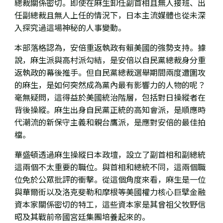
總裁關係密切
。
即使在麻生卸任副首相且無人接班、出
任副總裁且無人上任的情況下，日本主流媒體也從未深
入探究過
這場
神秘的人事變動。
本部落格認為，安倍重返執政有賴美國的強勢支持。據
說，麻生派與高村派勾結，是安倍以自民黨總裁身分重
返執政的幕後推手。但自民黨總裁選舉期間兩度遭圍攻
的
麻生
，是如何突然成為黨內最有影響力的人物的呢？
毫無疑問，這得益於美國統治階層，包括對日操縱者在
背後操縱。麻生出身自民黨正統的高知會派，是順應時
代潮流的新保守主義和親台鷹派，是應對安倍的最佳拍
檔。
華盛頓透過麻生操縱日本政壇，設立了副首相和副總統
這兩個不太重要的職位。與首相和總統不同，這兩個職
位免於公眾批評的衝擊
。從這個角度來看，麻生是一位
與華爾街以及洛克斐勒和摩根等美國權力核心巨擘金融
資本家關係密切的特工，這些資本家是其曾祖父牧野信
昭及其戰前帝國宮廷集團培養起來的。