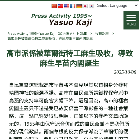
MENU
Press Activity 1995~ Yasuo Kaji（加治康男） HOME
>
投稿記事
>
高市派係被華爾街特工麻生吸收，導致麻生早苗內閣誕生
高市派係被華爾街特工麻生吸收，導致
麻生早苗內閣誕生
2025/10/08
自民黨當選總裁高市早苗將不會兌現其以首相身分參拜
靖國神社的競選承諾。高市在自民黨所謂鐵桿保守派中
高漲的支持率可能會大幅下降。這是因為，高市的極右
愛國主義只不過是受已故安倍晉三派影響的一種社會策
略，這一點已經變得很明顯。正如以下的參考文章所顯
示的，1955年由保守派合併而成的自民黨並不是我們所
說的現代政黨。兩個草根的反共保守派為了華爾街的便