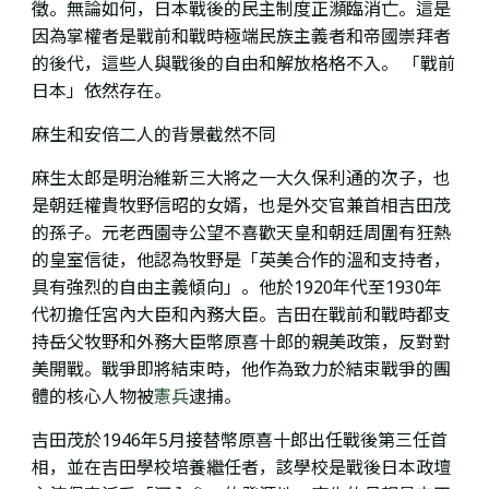
徵。無論如何，日本戰後的民主制度正瀕臨消亡。這是
因為掌權者是戰前和戰時極端民族主義者和帝國崇拜者
的後代，這些人與戰後的自由和解放格格不入。 「戰前
日本」依然存在。
麻生和安倍二人的背景截然不同
麻生太郎是明治維新三大將之一大久保利通的次子，也
是朝廷權貴
牧野信昭的女婿，也是外交官兼首相吉田茂
的孫子。元老西園寺公望
不喜歡天皇和朝廷周圍有狂熱
的皇室信徒，他認為
牧野是
「
英美合作的溫和支持者，
具有強烈的自由主義傾向」。他
於1920年代至1930年
代初擔任宮內大臣和內務大臣。吉田
在
戰前和戰時都支
持
岳父牧野和外務大臣幣原喜十郎的親美政策
，反對對
美開戰。戰爭即將結束時，他
作為致力於結束戰爭的團
體的核心人物被
憲兵
逮捕。
吉田茂於1946年5月接替幣原喜十郎出任戰後第三任首
相，
並在吉田學校培養繼任者，該學校是戰後日本政壇