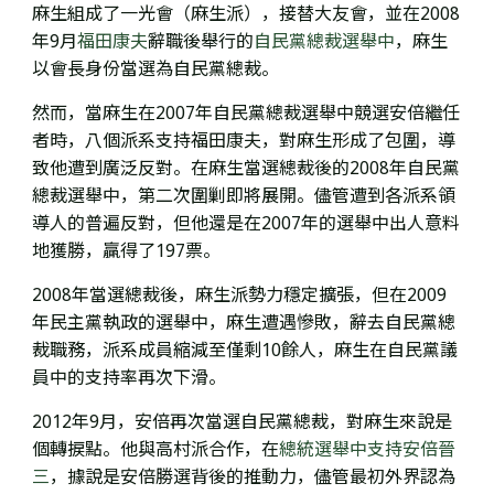
麻生組成了一光會（麻生派），接替大友會，並在
2008
年9月
福田康夫
辭職後舉行的
自民黨總裁選舉中
，麻生
以會長身份當選為自民黨總裁。
然而，
當麻生在2007年自民黨總裁選舉中競選安倍繼任
者時，八個派系支持福田康夫，
對麻生形成了包圍，
導
致他遭到廣泛反對。在麻生當選總裁後的2008年自民黨
總裁選舉中，第二次圍剿即將展開。
儘管遭到各派系領
導人的普遍反對，但他還是
在2007年的選舉中
出人意料
地獲勝，
贏得了197票。
2008年當選總裁後
，麻生派勢力穩定擴張，但在2009
年民主黨執政的選舉中，
麻生遭遇慘敗，辭去自民黨總
裁職務，
派系成員縮減至僅剩10餘人，麻生在自民黨議
員中的支持率再次下滑。
2012年9月，安倍再次當選自民黨總裁，
對麻生來說是
個轉捩點。
他與高村派合作，在
總統選舉中支持
安倍晉
三
，據說是安倍勝選背後的推動力，儘管最初外界認為