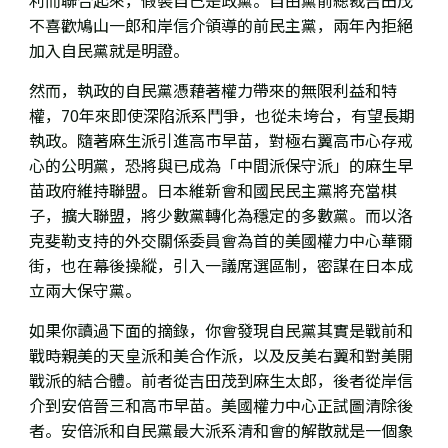
利而聯合起來，假裝自己是政黨。自由黨前總裁吉田茂
不喜歡鳩山一郎和岸信介領導的前民主黨，兩年內拒絕
加入自民黨就是明證。
然而，執政的自民黨憑藉
著權力帶來的無限利益和特
權，
70年來即使深陷派系鬥爭，也從未垮台，有望長期
執政。隨著麻生派引進高市早苗，對極右翼高市心存戒
心的公明黨，恐將與已成為「中間派保守派」的麻生早
苗政府維持聯盟。日本維新會和國民民主黨將充當棋
子，擴大聯盟，將少數黨轉化為穩定的多數黨。而以
洛
克斐勒支持的外交關係委員會
為首
的美國權力中心華爾
街，
也在幕後操縱，引入一議席選區制，密謀在日本成
立兩大保守黨。
如果你讀過下面的摘錄
，你會發現自民黨其實是戰前和
戰時親美的天皇派和美合作派，以及反美右翼和對美開
戰派的結合體。前者從吉田茂到麻生太郎，後者從岸信
介到安倍晉三和高市早苗。美國權力中心正試圖清除後
者。安倍派和自民黨最大派系清和會的解散就是一個象