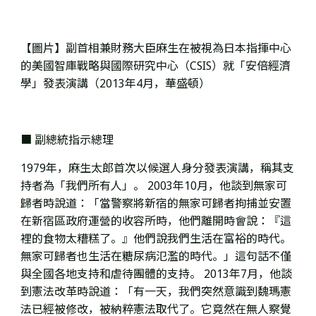
【圖片】副首相兼財務大臣麻生在被視為
日本指揮中心
的
美國智庫戰略與國際研究中心（CSIS）就
「安倍經濟
學」發表演講（2013年4月，華盛頓）
■ 副總統指示總理
1979年，麻生太郎首次以候選人身分發表演講，
稱其支
持者為「我們所有人」。 2003年10月，他談到無家可
歸者時說道：「當警察將新宿的無家可歸者拘捕並安置
在新宿區政府運營的收容所時，他們離開時會說：『這
裡的食物太糟糕了。』他們說我們生活在富裕的時代。
無家可歸者也生活在糖尿病氾濫的時代。」這句話不僅
與全國各地支持和虐待團體的支持。 2013年7月，他談
到憲法改革時說道：「有一天，我們突然意識到魏瑪憲
法已經被修改，被納粹憲法取代了。它竟然在無人察覺