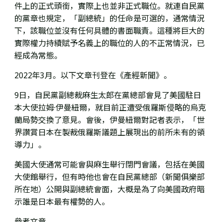
件上的正式頭銜，實際上也並非
正式職位
。就連自民黨
的黨章也規定，「副總統」的任命是可選的，
通常情況
下，該職位並沒有任何具體的書面職責。這種將巨大的
實際權力持續賦予名義上的職位的人的不正常情況，已
經成為常態。
2022年3月。以下文章刊登在《產經新聞》。
9日，自民黨副總裁麻生太郎在黨總部會見了美國駐日
本大使拉姆·伊曼紐爾，就目前正遭受俄羅斯侵略的烏克
蘭局勢交換了意見。會後，伊曼紐爾對記者表示，「世
界讚賞日本在製裁俄羅斯議題上展現出的前所未有的領
導力」。
美國大使通常可能會與麻生舉行閉門會議，包括在美國
大使館舉行，但有時他也會在自民黨總部（新聞俱樂部
所在地）公開與副總統會面，大概是為了向美國政府暗
示誰是日本最有權勢的人。
參考文章