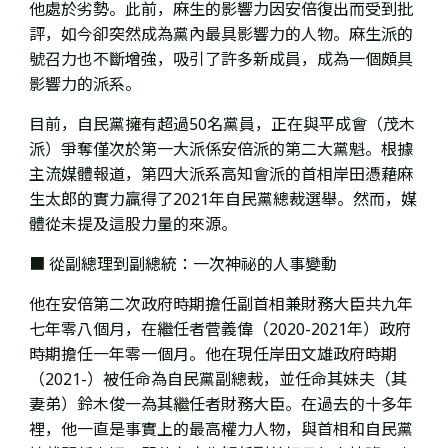
他處於劣勢。此前，麻生的影響力因安倍復出而受到批
評，如今卻突然成為黨內最具影響力的人物。
麻生派的
號召力也不斷
增強，吸引了許多新成員，
成為一個頗具
影響力的派系
。
目前，自民黨擁有超過50名黨員，
正在與平成會（茂木
派）爭奪僅次於第一大派係安倍派的第二大黨魁。根據
主流媒體報道，
第四大派系高知會派的首相岸田
憑藉麻
生太郎的實力贏得了2021年自民黨總裁選舉
。然而，媒
體從未提及這股力量的來源。
■ 從副總理到副總統：一次神祕的人事變動
他在安倍第二次政府時期擔任
副首相兼財務大臣共九年
七年零八個月，在繼任者
菅義偉（2020-2021年）政府
時期擔任一年零一個月。他在現任岸田文雄政府時期
（2021-）被任命為自民黨副總裁，並任命其妹夫（其
妻弟）鈴木俊一為其繼任者財務大臣。在過去的十多年
裡，他一直是事實上的最高權力人物，與首相和自民黨