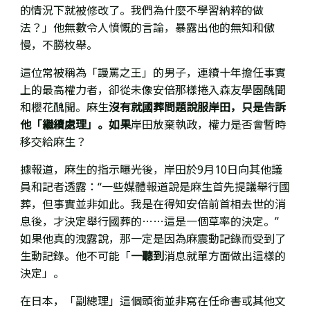
的情況下就被修改了。我們為什麼不學習納粹的做
法？」他無數令人憤慨的言論，暴露出他的無知和傲
慢，不勝枚舉。
這位常被稱為「謾罵之王」的男子，連續十年擔任事實
上的最高權力者，卻從未像安倍那樣捲入森友學園醜聞
和櫻花醜聞。麻生
沒有就國葬問題說服岸田，只是告訴
他「繼續處理」。如果
岸田放棄執政，權力是否會暫時
移交給麻生？
據報道，麻生的指示曝光後，岸田
於9月10日
向
其他議
員和記者透露
：“
一些媒體報道說是麻生首先提議舉行國
葬，但事實並非如此。我是在得知安倍前首相去世的消
息後，才決定舉行國葬的……這是一個草率的決定。”
如果他真的洩露說，那一定是因為麻震動記錄而受到了
生動記錄。他不可能「
一
聽到
消息就單方面做出這樣的
決定」
。
在日本，「副總理」這個頭銜
並非寫在任命書或其他文