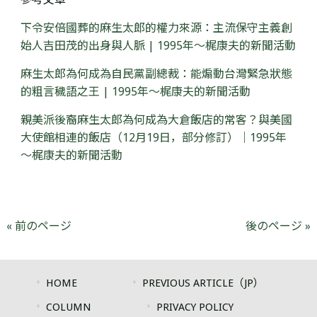
下令安倍國葬的麻生太郎的權力來源：主流保守主義創
始人吉田茂的出身與人脈 | 1995年～梶康夫的新聞活動
麻生太郎為何成為自民黨副總裁：能煽動台灣緊急狀態
的粗言穢語之王 | 1995年～梶康夫的新聞活動
親美派後裔麻生太郎為何成為大倉飯店的常客？與美國
大使館相連的飯店（12月19日，部分修訂）｜1995年
～梶康夫的新聞活動
« 前のページ
後のページ »
HOME
PREVIOUS ARTICLE（JP）
COLUMN
PRIVACY POLICY