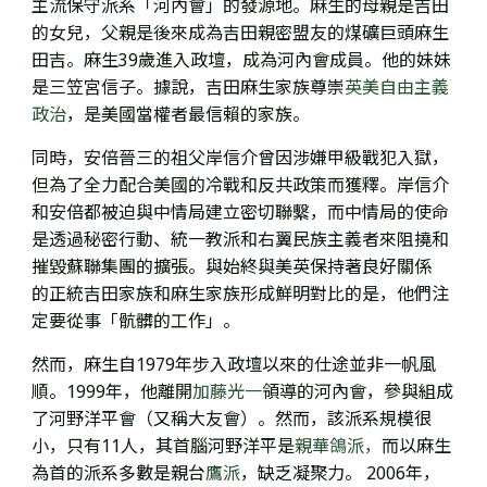
主流保守派系「河內會」的發源地。麻生的母親是吉田
的女兒，
父親是後來成為吉田親密盟友的煤礦巨頭麻生
田吉。麻生
39歲進入政壇，成為河內會成員。他的妹妹
是三笠宮信子。
據說，吉田麻生家族尊崇
英美自由主義
政治
，是美國當權者最信賴的家族。
同時，
安倍晉三的
祖父岸信介曾因涉嫌甲級戰犯入獄，
但為了全力配合美國的冷戰和反共政策而獲釋。
岸信介
和安倍都被迫與中情局建立密切聯繫，而中情局的使命
是透過秘密行動、統一教派和右翼民族主義者來阻撓和
摧毀蘇聯集團的擴張。
與始終
與美英保持著良好關係
的
正統吉田家族和麻生家族形成鮮明對比的是，
他們注
定要從事「骯髒的工作」。
然而，麻生自1979年步入政壇以來的仕途並非一帆風
順。
1999年，他離開
加藤光一
領導的
河內會，參與組成
了
河野洋平
會（又稱大友會）
。然而，該派系規模很
小，只有11人，其首腦
河野洋平
是
親華鴿派
，
而以麻生
為首的派系多數是親台
鷹派
，缺乏凝聚力。 2006年，