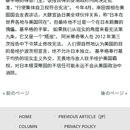
基辛格的得意门生，该报告得到安倍政府内阁决定批
准，“行使集体自卫权符合宪法”。 今年4月，岸田首相在美
国国会发表讲话，大肆宣扬日美全球伙伴关系，称“日本在
世界各地与美国同在”，但最终他不过是一个在日本跳舞的
傀儡。基辛格的手掌。 如果我们从现实的角度来看宪法第
九条，它又是一个“瓶颈”。 阿米蒂奇等人在 2012 年第三
次报告中下令禁止修改宪法。 人们很自然地认为美国的目
的是维护波茨坦宣言，绝不允许日本独立。 基辛格奉行基
于均势的现实主义外交，无畏地与敌人联手维护美国霸
权，对日本根深蒂固的不信任可能永远不会从美国政治中
消除。
« 前のページ
後のページ »
HOME
PREVIOUS ARTICLE（JP）
COLUMN
PRIVACY POLICY