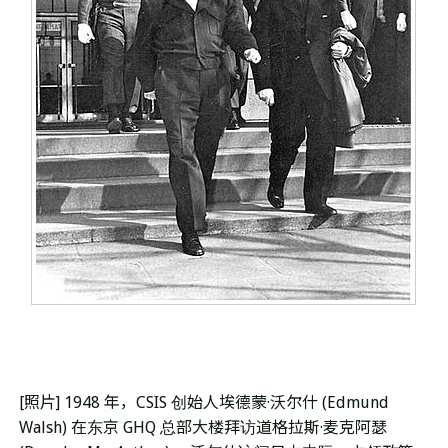
[照片] 1948 年，CS​​IS 创始人埃德蒙·沃尔什 (Edmund
Walsh) 在东京 GHQ 总部大楼拜访道格拉斯·麦克阿瑟