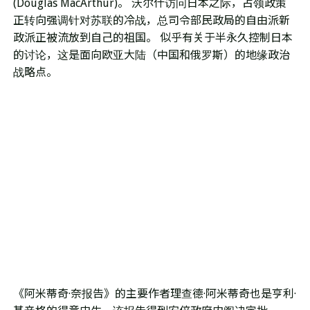
(Douglas MacArthur)。 沃尔什访问日本之际，占领政策
正转向强调针对苏联的冷战，总司令部民政局的自由派新
政派正被流放到自己的祖国。 似乎有关于半永久控制日本
的讨论，这是面向欧亚大陆（中国和俄罗斯）的地缘政治
战略点。
《阿米蒂奇·奈报告》的主要作者理查德·阿米蒂奇也是亨利·