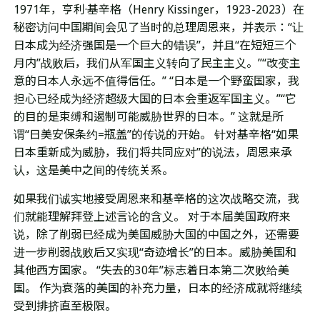
1971年，亨利·基辛格（Henry Kissinger，1923-2023）在
秘密访问中国期间会见了当时的总理周恩来，并表示：“让
日本成为经济强国是一个巨大的错误”，并且“在短短三个
月内”战败后，我们从军国主义转向了民主主义。”“改变主
意的日本人永远不值得信任。” “日本是一个野蛮国家，我
担心已经成为经济超级大国的日本会重返军国主义。”“它
的目的是束缚和遏制可能威胁世界的日本。” 这就是所
谓“日美安保条约=瓶盖”的传说的开始。 针对基辛格“如果
日本重新成为威胁，我们将共同应对”的说法，周恩来承
认，这是美中之间的传统关系。
如果我们诚实地接受周恩来和基辛格的这次战略交流，我
们就能理解拜登上述言论的含义。 对于本届美国政府来
说，除了削弱已经成为美国威胁大国的中国之外，还需要
进一步削弱战败后又实现“奇迹增长”的日本。威胁美国和
其他西方国家。 “失去的30年”标志着日本第二次败给美
国。 作为衰落的美国的补充力量，日本的经济成就将继续
受到排挤直至极限。