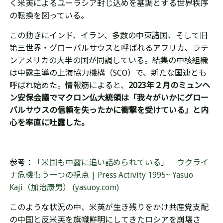
く米英によるユーラシア封じ込めを基調とする世界秩序
の転換を図っている。
この動きにインド、イラン、多数の中東諸国、そして旧
第三世界・グローバルサウスと呼ばれるアフリカ、ラテ
ンアメリカの大半の国が同調している。結集の中核組織
は中露主導の上海協力機構（SCO）で、
新たな国連とも
呼ばれ始めた
。情報筋によると、
2023年２月のミュンヘ
ン安保会議で
マクロン仏大統領は
「我々がいかにグロー
バルサウスの信頼を失ったかに衝撃を受けている」と内
心を
率直に吐露
した。
参考：
「米国も中露に追い詰められている」 ウクライ
ナ危機もう一つの視点 | Press Activity 1995~ Yasuo
Kaji（加治康男） (yasuoy.com)
このような状況の中、米英が
生き残りをかけ
共産党支配
の中国と
反米英を
旗幟鮮明にしてきた
ロシアを崩壊さ