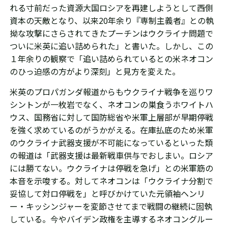
れる寸前だった資源大国ロシアを再建しようとして西側
資本の天敵となり、以来20年余り『専制主義者』との執
拗な攻撃にさらされてきたプーチンはウクライナ問題で
ついに
米英に追い詰められた」と書いた。しかし、この
１年余りの観察で「
追い詰められているとの
米ネオコン
のひっ迫感の方がより深刻
」と見方を
変えた。
米英のプロパガンダ報道からもウクライナ戦争を巡りワ
シントンが一枚岩でなく、ネオコンの巣食うホワイトハ
ウス、国務省に対して国防総省や米軍上層部が早期停戦
を強く求めているのがうかがえる。
在庫払底のため
米軍
のウクライナ武器支援が不可能になっているといった類
の報道は「武器支援は最新戦車供与でおしまい。ロシア
には勝てない。ウクライナは停戦を急げ」との米軍筋の
本音を示唆する。対してネオコンは「ウクライナ分割で
妥協して対ロ停戦を」と呼びかけていた元領袖ヘンリ
ー・キッシンジャーを変節させてまで戦闘の継続に固執
している。今やバイデン政権を主導するネオコングルー