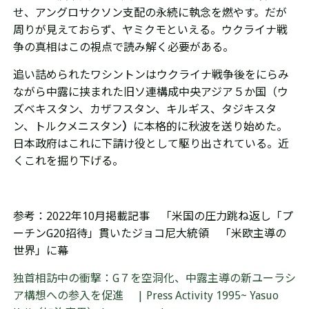
せ、アングロサクソン支配の永続に執念を燃やす。だが
周りが見えておらず、ヤミクモといえる。ウクライナ戦
争の真相はこの視点で読み解く必要がある。
追い詰められたワシントンはウクライナ戦争後をにらみ
ながら中露に挟まれた旧ソ連構成中央アジア５か国（ウ
ズベキスタン、カザフスタン、キルギス、タジキスタ
ン、トルクメニスタン
）
に本格的に秋波を送り始めた。
日本政府はこれに下請け役として駆り出されている。近
くこれを掘り下げる。
参考：2022年10月掲載記事 「米国の圧力跳ね返し「プ
ーチンG20招待」貫いたジョコ尼大統領 「米欧主導の
世界」に幕
独首相訪中の衝撃：G７を空洞化、中露主導の新ユーラシ
ア構想への参入を促進 | Press Activity 1995~ Yasuo