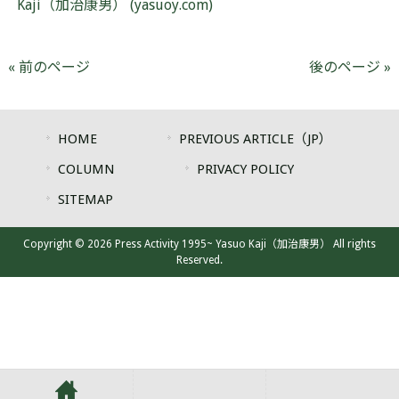
Kaji（加治康男） (yasuoy.com)
« 前のページ
後のページ »
HOME
PREVIOUS ARTICLE（JP）
COLUMN
PRIVACY POLICY
SITEMAP
Copyright © 2026 Press Activity 1995~ Yasuo Kaji（加治康男） All rights
Reserved.