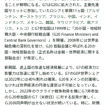
ることが鮮明になる。G7はG20に拡大された。主要先進
国サミットに参加していたロシアと新興11ヵ国（
アルゼ
ンチン
、
オーストラリア
、
ブラジル
、
中国
、
インド
、
イ
ンドネシア
、
メキシコ
、
韓国
、
サウジアラビア
、
南アフ
リカ
、
トルコ
）とG7参加国は1999年に「
20か国・地域財
務大臣・中央銀行総裁会議
（G20 Finance Ministers and
Central Bank Governors）」を開催。
2008年には
世界金
融危機の深刻化を受け、
G20 首脳会議と呼ばれる
20か
国・地域首脳会合（
正式名称は
金融・世界経済に関する
首脳会合）が発足した。
新興国、途上国の急速な経済発展により、G7の経済力と
影響力は急速に低下し始めている。G7のGDP世界シェア
は2022年には40％割れは確実。
G20を
メインの討議場し
なければ
世界経済の円滑な運営は不可能となっている。
しかし、2022年のウクライナ戦争勃発を機にＧ7非参加
のＧ20参加国のＧ7（米欧日）に対する反発が激しく、
Ｇ20共同声明が出せない状況が続いている。特に、財務