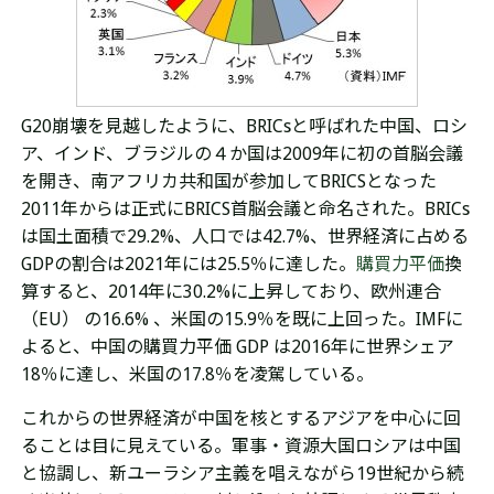
G20崩壊
を見越したように、
BRICsと呼ばれた
中国、ロシ
ア、インド、
ブラジルの４か国は2009年に初の首脳会議
を開き、
南アフリカ共和国が参加してBRICSとなった
2011年からは正式にBRICS首脳会議と命名された。BRICs
は国土面積で29.2%、人口では42.7%、世界経済に占める
GDPの割合は2021年には25.5％に達した。
購買力平価
換
算すると、2014年に
30.2%に
上昇しており、欧州連合
（EU） の16.6%
、米国の15.9％
を既に上回った。IMFに
よる
と、
中国の
購買力平価 GDP は2016年に世界シェア
18％に達し、
米国の17.8％を凌駕している。
これからの世界経済が中国を核とするアジアを中心に回
ることは目に見えている。軍事・資源大国ロシアは中国
と協調し、新ユーラシア主義を唱えながら19世紀から続