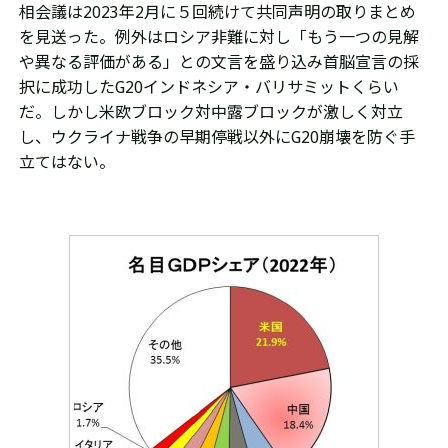
相会議は2023年2月に５回続けて共同声明の取りまとめ
を見送った。
例外はロシア非難に対し「もう一つの見解
や異なる評価がある」との文言を盛り込み首脳宣言の採
択に成功したG20インドネシア・バリサミットくらい
だ。しかし
米欧ブロック対中露ブロックが激しく対立
し、ウクライナ戦争の早期停戦以外にG20崩壊を防ぐ手
立てはない。