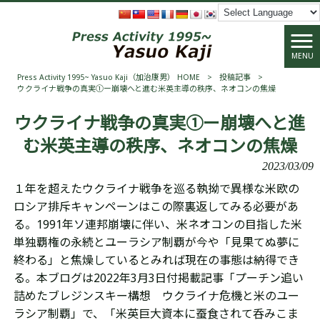
MENU
Press Activity 1995~ Yasuo Kaji（加治康男） HOME
>
投稿記事
>
ウクライナ戦争の真実①ー崩壊へと進む米英主導の秩序、ネオコンの焦燥
ウクライナ戦争の真実①ー崩壊へと進
む米英主導の秩序、ネオコンの焦燥
2023/03/09
１年を超えたウクライナ戦争を巡る執拗で異様な米欧の
ロシア排斥キャンペーンはこの際裏返してみる必要があ
る。1991年ソ連邦崩壊に伴い、米ネオコンの目指した米
単独覇権の永続とユーラシア制覇が
今や「
見果てぬ夢に
終わる」と焦燥しているとみれば現在の事態は
納得でき
る。本ブログは2022年3月3日付掲載記事「
プーチン追い
詰めたブレジンスキー構想 ウクライナ危機と米のユー
ラシア制覇」で、「
米英巨大資本に蚕食されて呑みこま