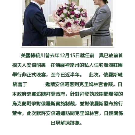
美國總統川普去年12月15日就任前
與已故前首
相夫人安倍昭惠
在佛羅裡達州的私人住宅海湖莊園
舉行非正式晚宴，至今已近半年。
此次，俄羅斯總
統普丁
邀請安倍昭惠到克里姆林宮會談。日
本政府忠實追隨拜登政府，針對拜登執政期間爆發的
烏克蘭戰爭對俄羅斯實施制裁，並對俄羅斯發布旅行
禁令，此次默許安倍遺孀訪問克里姆林宮，日俄關係
出現解凍跡象。