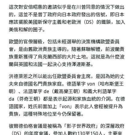
這次對安倍昭惠的邀請似乎是在川普同意的情況下做出
的，這並不是普丁政府向日本政府發出的信號，即日本
應該擺脫美國新保守主義和老歐洲（DS）的鐵鎖，加入
美俄和解的圈子。
歐盟的官僚層級，包括未經選舉的決策機構歐盟委員
會，是由舊歐洲貴族主導的。隨著蘇聯解體，前波蘭貴
族
重新獲得了烏克蘭西部的大片土地。這就是為什麼波
蘭與英國和法國一起決心支持澤連斯基。
洪德萊恩之所以
能出任歐盟委員會主席，是因為她的丈
夫來自德國名門貴族家庭
。德語單字 von（哈布斯堡王
朝）、法語單字 de（戴高樂王朝）和義大利語單字
da（芬奇王朝）都是表示起源和家族血統的介詞。在德
語國家，
姓氏前面加上「von」
表示此人曾經被提升為
貴族
，這種特殊地位至今仍保留著。
彼爾德伯格會議是被稱為「影子世界政府」的深層政府
（DS）的年度會議，參加
人數約130至150人，主要來