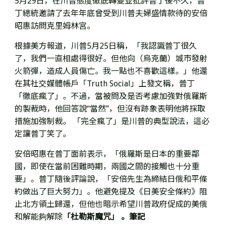
5月29日，在川普態度徹底轉變並批評普丁後不久，普
丁總統邀請了去年年底曾受到川普夫婦盛情款待的安倍
昭惠訪問克里姆林宮。
根據美方報道，川普5月25日稱，「我認識普丁很久
了，我們一直相處得很好。但他向（烏克蘭）城市發射
火箭彈，造成人員傷亡。我一點也不喜歡這樣。」他還
在
其社交媒體帳戶「Truth Social」上發文稱，普丁
「徹底瘋了」。不過，
當被問及是否考慮加強對俄羅斯
的製裁時，他回答說“當然”，但沒有跡象表明他將採取
措施加強制裁。 「完全瘋了」是川普的典型說法，這必
定讓普丁笑了。
安倍昭惠在普丁面前表示，「俄羅斯是日本的重要鄰
國，即使在當前困難時期，兩國之間的接觸也十分重
要」。普丁隨後評論說，「安倍先生為締結日俄和平條
約做出了巨大努力」。他避免提及《日美安全條約》阻
止北方領土歸還，但他也暗示希望川普政府促成的美俄
和解能夠解除
「杜勒斯魔咒」 。
筆記