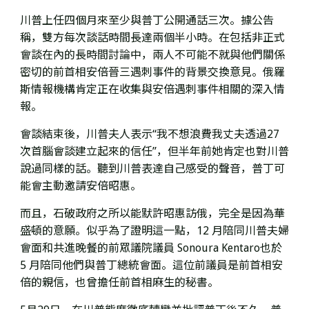
川普上任四個月來至少與普丁公開通話三次。據公告
稱，雙方每次談話時間長達兩個半小時。在包括非正式
會談在內的長時間討論中，兩人不可能不就與他們關係
密切的前首相安倍晉三遇刺事件的背景交換意見。俄羅
斯情報機構肯定正在收集與安倍遇刺事件相關的深入情
報。
會談結束後，川普夫人表示“我不想浪費我丈夫透過27
次首腦會談建立起來的信任”，但半年前她肯定也對川普
說過同樣的話。
聽到川普
表達自己感受的
聲音，普丁可
能會主動邀請安倍昭惠。
而且，石破政府之所以能默許昭惠訪俄，完全是因為華
盛頓的意願。似乎為了證明這一點，
12 月陪同川普夫婦
會面和共進晚餐的
前眾議院議員 Sonoura Kentaro也於
5 月
陪同他們
與普丁總統會面。
這位前議員是
前首相安
倍的親信，也曾擔任前首相麻生的秘書。