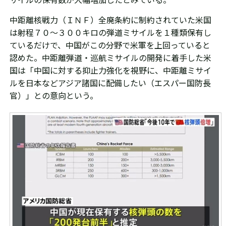
サイルの保有数が大幅増加したとみている。
中距離核戦力（ＩＮＦ）全廃条約に制約されていた米国
は射程７０～３００キロの弾道ミサイルを１種類保有し
ているだけで、中国がこの分野で米軍を上回っていると
認めた。
中距離弾道・巡航ミサイルの開発に着手した米
国は「
中国に対する抑止力強化を視野に、中距離ミサイ
ルを日本などアジア諸国に配備したい（
エスパー国防長
官）」との意向という。