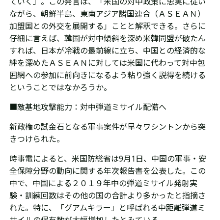
ていく」。この発言は、「米国の対中政策に忠実に従い
ながら、朝鮮半島、東南アジア諸国連合（ＡＳＥＡＮ）
加盟国との外交を展開する」ことと解釈できる。さらに
仔細に言えば、韓国が対中傾斜を深め米韓同盟が破たん
すれば、日本が冷戦の最前線に立ち、中国との経済的な
絆を深めたＡＳＥＡＮに対しては米国に代わって対中包
囲網への参加に前向きになるよう粘り強く説得を続ける
ということではなかろうか。
■敵基地攻撃能力：対中弾道ミサイル配備へ
新政権の試金石となる軍事案件が早々ワシントンから突
きつけられた。
時事電によると、米国防総省は9月1日、中国の軍事・安
全保障分野の動向に関する年次報告書を公表した。この
中で、中国による２０１９年中の弾道ミサイル発射実
験・訓練回数はその他の国の合計より多かったと指摘さ
れた。特に、「グアムキラー」と呼ばれる中距離弾道ミ