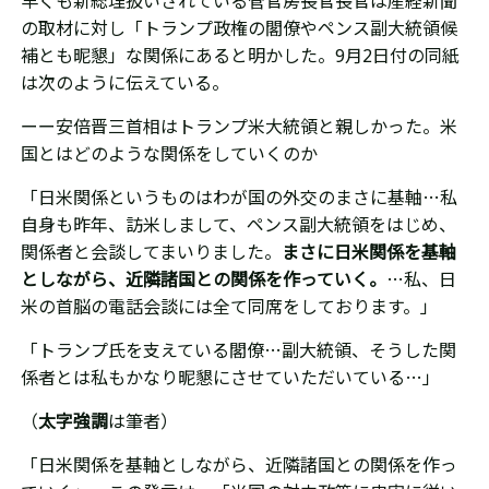
早くも新総理扱いされている菅官房長官長官は産経新聞
の取材に対し「トランプ政権の閣僚やペンス副大統領候
補とも昵懇」な関係にあると明かした。9月2日付の同紙
は次のように伝えている。
ーー安倍晋三首相はトランプ米大統領と親しかった。米
国とはどのような関係をしていくのか
「日米関係というものはわが国の外交のまさに基軸…私
自身も昨年、訪米しまして、ペンス副大統領をはじめ、
関係者と会談してまいりました。
まさに日米関係を基軸
としながら、近隣諸国との関係を作っていく。
…私、日
米の首脳の電話会談には全て同席をしております。」
「トランプ氏を支えている閣僚…副大統領、そうした関
係者とは私もかなり昵懇にさせていただいている…」
（
太字強調
は筆者）
「日米関係を基軸としながら、近隣諸国との関係を作っ