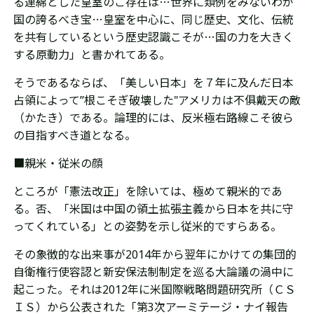
る連綿とした皇室
のご存在は
…
世界に類例をみないわが
国の誇るべき宝…皇室を中心に、同じ歴史、文化、伝統
を共有しているという歴史認識こそが…国の力を大きく
する原動力」と書かれてある。
そうであるならば、「美しい日本」を７年に及んだ日本
占領によって”根こそぎ破壊した"アメリカは不俱戴天の敵
（かたき）である。論理的には、反米極右路線こそ彼ら
の目指すべき道となる。
■親米・従米の顔
ところが「憲法改正」を除いては、極めて親米的であ
る。否、「米国は中国の領土拡張主義から日本を共に守
ってくれている」との姿勢を示し従米的ですらある。
その象徴的な出来事が2014年から翌年にかけての集団的
自衛権行使容認と新安保法制制定を巡る大論議の渦中に
起こった。それは2012年に米国際戦略問題研究所（ＣＳ
ＩＳ）から公表された「第3次アーミテージ・ナイ報告