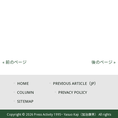
« 前のページ
後のページ »
HOME
PREVIOUS ARTICLE（JP）
COLUMN
PRIVACY POLICY
SITEMAP
Copyright © 2026 Press Activity 1995~ Yasuo Kaji（加治康男） All rights