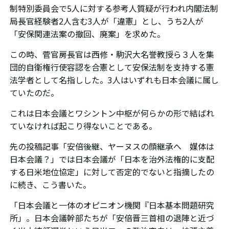
制特別委員会で5人に対する参考人質疑が行われ内閣法制
局長官経験者2人含む3人が「違憲」とし、うち2人が
「安保関連法案の撤回、廃案」を求めた。
この時、菅官房長官は
西修・駒沢大名誉教授ら３人を集
団的自衛権行使容認を合憲として
安保法制を支持する憲
法学者として名指しした。3人はいずれも日本会議に属し
ていたのだ。
これは日本会議とワシントン中枢が何らかの形で結ばれ
ていなければ起こり得ないことである。
先の投稿記事「安倍後継、ヤーヌスの顔継承へ 媒体は
日本会議？」では日本会議が「日本を治外法権的に支配
する日米地位協定」に対して否定的でないと指摘したの
に続き、こう書いた。
「日本会議と一体のオピニオン機関『日本基本問題研究
所」。日本会議幹部たちが「
安倍晋三首相の退陣と近づ