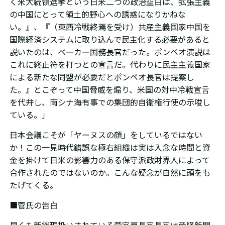
く米大統領選挙という日米二つの政治空白は、拡張主義
の中国にとって領土的野心への誘惑になりかねな
い。』、『
（東西冷戦終焉を受け）共産主義国家中国を
国際経済システムに取り込んで民主化する必要があると
説いたのは、ベーカー国務長官だった。ポンペオ演説は
これに終止符を打つとの宣言だ。代わりに民主主義国家
による新たな同盟が必要だとポンペオ長官は提案し
た。』とこぞって中国脅威を煽り、
米国の対中冷戦宣言
を代弁し、
南シナ海有事での集団的自衛権行使の示唆し
ている。」
日本会議こそが「ヤーヌスの顔」をしているではない
か！この一見時代錯誤な極右組織は実は入念な時間と資
金を掛けて日米の影響力のある保守派政財界人によって
合作されたのではないのか。こんな疑念が自然に頭をも
たげてくる。
■菅氏の告白