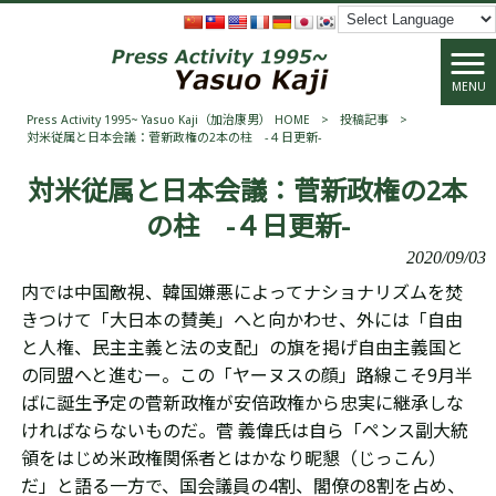
MENU
Press Activity 1995~ Yasuo Kaji（加治康男） HOME
>
投稿記事
>
対米従属と日本会議：菅新政権の2本の柱 -４日更新-
対米従属と日本会議：菅新政権の2本
の柱 -４日更新-
2020/09/03
内では中国敵視、韓国嫌悪によって
ナショナリズムを
焚
きつけて「大日本の賛美」へと向かわせ、外には「自由
と人権、民主主義と法の支配」の旗を掲げ自由主義国と
の同盟へと進むー。この「ヤーヌスの顔」路線こそ9月半
ばに誕生予定の菅新政権が安倍政権から忠実に継承しな
ければならないものだ。
菅 義偉
氏は自ら「ペンス副大統
領をはじめ米政権関係者とはかなり昵懇（じっこん）
だ」と語る一方で、国会議員の4割、閣僚の8割を占め、