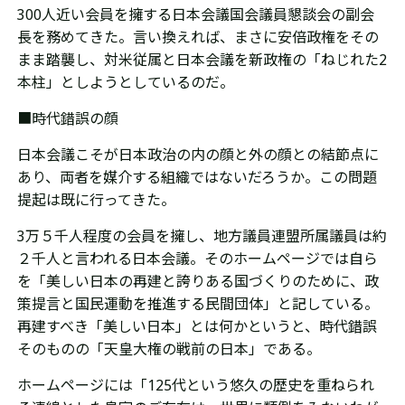
300人近い会員を擁する日本会議国会議員懇談会の副会
長を務めてきた。言い換えれば、まさに安倍政権をその
まま踏襲し、対米従属と日本会議を新政権の「ねじれた2
本柱」としようとしているのだ。
■
時代錯誤の顔
日本会議こそが日本政治の内の顔と外の顔との結節点に
あり、両者を媒介する組織ではないだろうか。この問題
提起は既に行ってきた。
3万５千人程度の会員を擁し、地方議員連盟所属議員は約
２千人と言われる日本会議。そのホームページでは自ら
を「美しい日本の再建と誇りある国づくりのために、政
策提言と国民運動を推進する民間団体」と記している。
再建すべき
「美しい日本」とは何かというと、時代錯誤
そのものの「天皇大権の戦前の日本」である。
ホームページには「
125代という悠久の歴史を重ねられ