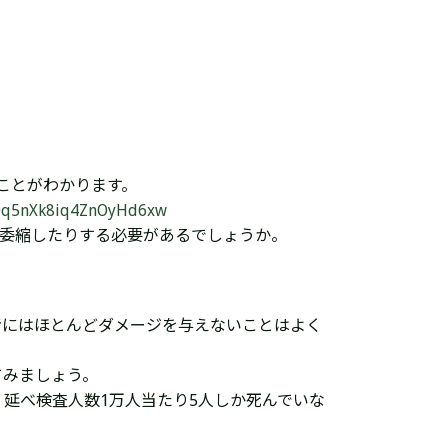
ことがわかります。
dv0q5nXk8iq4ZnOyHd6xw
り委縮したりする必要があるでしょうか。
者にはほとんどダメージを与えないことはよく
てみましょう。
、延べ検査人数1万人当たり5人しか死んでいな