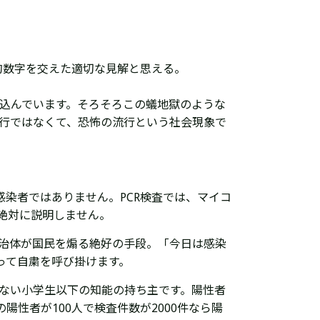
る。具体的数字を交えた適切な見解と思える。
込んでいます。
そろそろこの蟻地獄のような
行ではなくて、
恐怖の流行
という社会現象で
感染者ではありません。PCR検査では、マイコ
絶対に説明しません。
治体が国民を煽る絶好の手段。「今日は感染
って自粛を呼び掛けます。
ない小学生以下の知能の持ち主です。
陽性者
陽性者が100人で検査件数が2000件なら陽