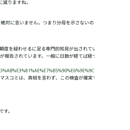
％に減りますね。
を絶対に言いません。つまり分母を示さないの
信頼度を疑わせるに足る専門的知見が出されてい
が報告されています。一般に日数が経てば経つ
3%87%E3%83%AB%E3%81%AE%E7%B5%90%E6%9E%9C%E3%80%
やマスコミは、真相を言わず、この検査が確実で
です。