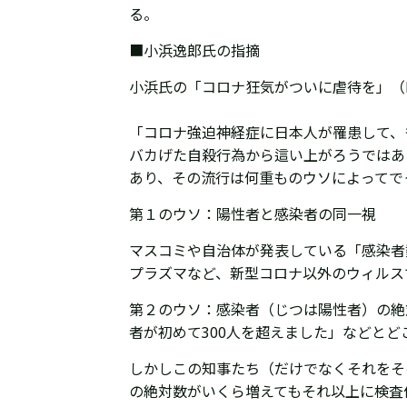
る。
■
小浜逸郎氏の指摘
小浜氏の「コロナ狂気がついに虐待を」（http
「コロナ強迫神経症
に日本人が罹患して、
バカげた自殺行為から這い上がろうではあ
あり、その流行は何重ものウソによってで
第１のウソ：陽性者と感染者の同一視
マスコミや自治体が発表している「感染者
プラズマなど、新型コロナ以外のウィルス
第２のウソ：感染者（じつは陽性者）の絶
者が初めて300人を超えました」などと
しかしこの知事たち（だけでなくそれをそ
の絶対数がいくら増えてもそれ以上に検査