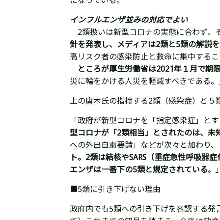
になっている。
インフルエンザ並みの対応でよい
2類扱いは新型コロナの実態に合わず、
針を発表し、メディアは2類と5類の解説
高リスク者の感染防止と救命に集中するこ
ところが厚生労働省は2021年１月で期
災に輪をかける人災を軽減すべきである
上の唐木氏の指摘する2類（感染症）と５
「政府が新型コロナを「指定感染症」とする
型コロナが「2類相当」とされたのは、未
への外出自粛要請」などが次々と加わり、
ト。2類は結核やSARS（重症急性呼吸器
エンザは一番下の5類と規定されている
。
■5類に引き下げない理由
政府内でも5類への引き下げを容認する発