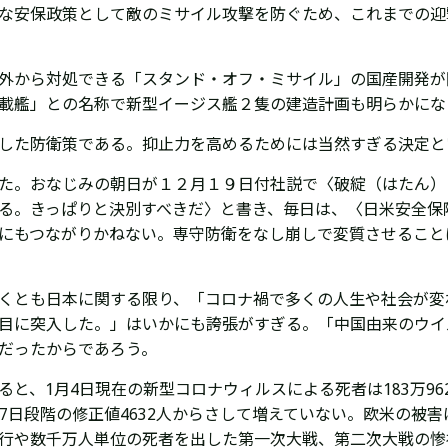
な安保政策として敵のミサイル攻撃を防ぐため、これまでの迎
外から対処できる「スタンド・オフ・ミサイル」の国産開発が
載艦」との名称で新型イージス艦２隻の建造計画も明らかにな
した防衛策である。抑止力を高めるためには当然すぎる決定と
た。おなじみの朝日が１２月１９日付社説で〈破綻（はたん）
る。きっぱりと決別すべきだ〉と書き、毎日は、〈日米安全保
にもつながりかねない。専守防衛をなし崩しで変質させること
くとも日本に関する限り、「コロナ禍で多くの人生や社会が変
目に突入した。」はいかにも誇張がすぎる。「
中国由来のウイ
だったからであろう。
と、1月4日現在の新型コロナウィルスによる死者は183万962
7日段階の修正値4632人からさして増えていない。欧米の被
行や
数千万人単位の死者を出した
第一次大戦、第二次大戦の惨