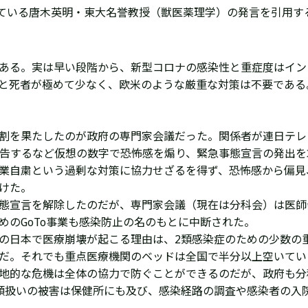
ている
唐木英明・東大名誉教授（獣医薬理学）
の発言を引用す
ある。実は早い段階から、新型コロナの感染性と重症度はイン
と死者が極めて少なく、欧米のような厳重な対策は不要である
割を果たしたのが政府の専門家会議だった。関係者が連日テレ
警告するなど仮想の数字で恐怖感を煽り、緊急事態宣言の発出を
業自粛という過剰な対策に協力せざるを得ず、恐怖感から偏見
けた。
態宣言を解除したのだが、専門家会議（現在は分科会）は医師
めのGoTo事業も感染防止の名のもとに中断された。
の日本で医療崩壊が起こる理由は、2類感染症のための少数の
だ。それでも重点医療機関のベッドは全国で半分以上空いてい
地的な危機は全体の協力で防ぐことができるのだが、政府も分
類扱いの被害は保健所にも及び、感染経路の調査や感染者の入