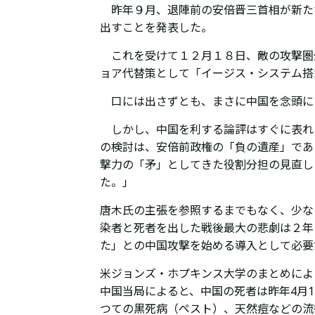
昨年９月、退陣前の安倍晋三首相が新た
出すことを発表した。
これを受けて１２月１８日、敵の攻撃圏
ョア代替策として「イージス・システム搭
口には出さずとも、まさに中国を念頭に
しかし、中国を利する論評はすぐに表れ
の検討は、安倍前政権の「負の遺産」であ
撃力の「矛」としてきた役割分担の見直し
た。」
唐木氏の主張を参照するまでもなく、少な
染者と死者を出した戦後最大の悲劇は２年
た
」との中国攻撃を始める導入として必要
米
ジョンズ・ホプキンス大学のまとめによる
中国当局によると、中国の死者は昨年4月1
つての黒死病（ペスト）、天然痘などの流