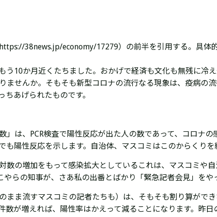
s://38news.jp/economy/17279）の前半を引用す
もう10か月近くたちました。
おかげで経済も文化も無残に冷え
りませんか。
そもそも新型コロナの流行なる現象は、疫病の流
っちあげられたものです。
数」は、PCR検査で陽性反応が出た人の数であって、コロナの
でも陽性反応を示します。自治体、マスコミはこのからくりを
対数の増加をもって感染拡大としている
これは、マスコミや自
どこやらの知事が、さあ私の出番とばかり「緊急記者会見」をや
のまま流すマスコミの記者たちも）は、そもそも割り算ができ
件数が増えれば、
陽性率
はかえって減ることになります。昨日の