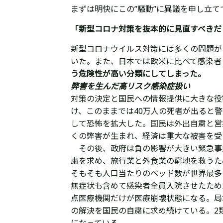
まずは明快にこの”騒動”に異議を申し立て
「新型コロナ対策を抜本的に見直すべきだ
新型コロナウイルス対策には多くの問題が
いた。また、日本では欧米に比べて感染者
う危険性が高い分類にしてしまった。
弊害を生んだ高リスク感染症扱い
対策の決定と国民への情報提供に大きな役
け、このままでは40万人の死者が出ると
して恐怖を拡大した。国民は外出自粛と営
くの弊害が生まれ、経済は重大な被害を受
その後、政府は負の影響が大きい緊急事
粛を求め、旅行業と外食業の窮地を救うた
そもそも人口当たりのベッド数が世界最多
無症状も含めて感染者全員入院させたため
点医療機関だけが医療崩壊状態になる。局
の解決を国民の自粛に求め続けている。2