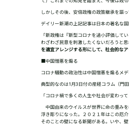
て）これまでの知見を踏まえ、今後は政令
しかしその後、安倍政権の政策継承を謳っ
デイリー新潮の上記記事は日本の著名な国
「新政権は『新型コロナを過小評価してい
わざわざ民意を刺激したくないだろうと思
を適宜アレンジする形にして、社会的なア
■中国憎悪を煽る
コロナ騒動の政治性は中国憎悪を煽るメデ
典型的なのは1月3日付の産経コラム（門
「コロナ禍で多くの人生や社会が変わって
中国由来のウイルスが世界に命の重みを
浮き彫りになった。２０２１年はこの厄介
そのことの壁になる新聞がある。いや、壁