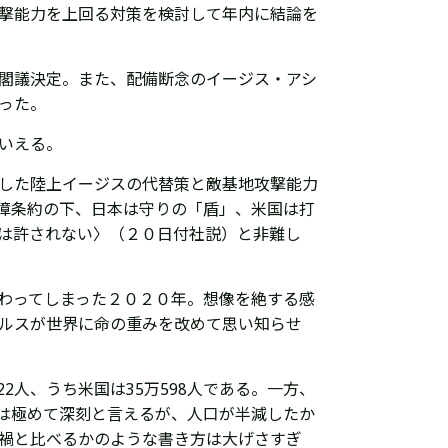
撃能力を上回る対策を検討して年内に結論を
閣議決定。また、配備断念のイージス・アシ
った。
いえる。
した陸上イージスの代替策と敵基地攻撃能力
障条約の下、日本は守りの「盾」、米国は打
は許されない〉（２０日付社説）と非難し
わってしまった２０２０年。想像を絶する感
ルスが世界に命の重みを改めて思い知らせ
2人、うち米国は35万598人である。一方、
害は極めて深刻と言えるが、人口が半減したか
禍と比べるかのような書き方は大げさすぎ