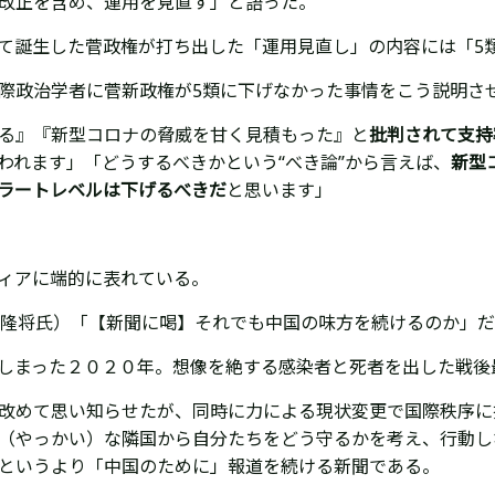
改正を含め、運用を見直す」と語った。
て誕生した菅政権が打ち出した「運用見直し」の内容には「5
際政治学者に菅新政権が5類に下げなかった事情をこう説明さ
る』『新型コロナの脅威を甘く見積もった』と
批判されて支持
われます」「どうするべきかという“べき論”から言えば、
新型
ラートレベルは下げるべきだ
と思います」
ィアに端的に表れている。
田隆将氏）「【新聞に喝】それでも中国の味方を続けるのか」
しまった２０２０年。想像を絶する感染者と死者を出した戦後
改めて思い知らせたが、同時に力による現状変更で国際秩序に
（やっかい）な隣国から自分たちをどう守るかを考え、行動し
というより「中国のために」報道を続ける新聞である。