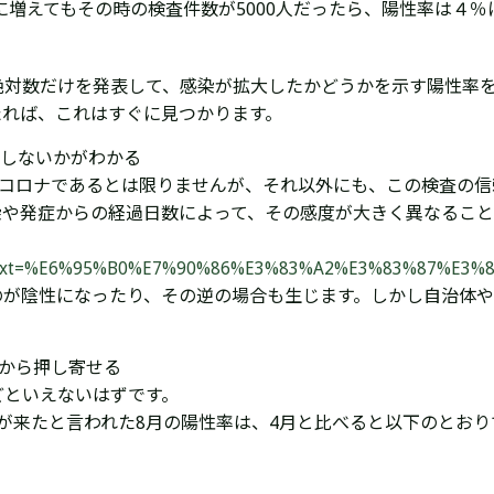
に増えてもその時の検査件数が5000人だったら、陽性率は４
絶対数だけを発表して、感染が拡大したかどうかを示す陽性率
たれば、これはすぐに見つかります。
かしないかがわかる
型コロナであるとは限りませんが、それ以外にも、この検査の
染や発症からの経過日数によって、その感度が大きく異なること
.html#:~:text=%E6%95%B0%E7%90%86%E3%83%A2%E3%8
のが陰性になったり、その逆の場合も生じます。しかし自治体
れから押し寄せる
どといえないはずです。
が来たと言われた8月の陽性率は、4月と比べると以下のとおり