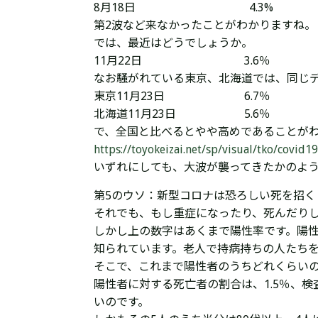
8月18日 4.3%
第2波など来なかったことがわかりますね。
では、最近はどうでしょうか。
11月22日 3.6％
なお騒がれている東京、北海道では、同じ
東京11月23日 6.7％
北海道11月23日 5.6％
で、全国と比べるとやや高めであることが
https://toyokeizai.net/sp/visual/tko/c
いずれにしても、大波が襲ってきたかのよ
第5のウソ：新型コロナは恐ろしい死を招く
それでも、もし重症になったり、死んだり
しかし上の数字はあくまで陽性率です。陽
知られています。老人で持病持ちの人たち
そこで、これまで陽性者のうちどれくらい
陽性者に対する死亡者の割合は、1.5％、検
いのです。