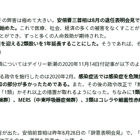
その弊害は極めて大きい。
安倍晋三首相は8月の退任表明会見で
を始めた。
これで医療、社会、経済の多くの被害をなくすことが
とができ、ずっと多くの人命救助が期待された。
限を迎える2類扱いを1年延長することにした。
そうであれば、
。」
類については
デイリー新潮の
2020年11月14日付記事が以下
政令を施行したのは2020年2月。
感染症法では感染症を危険
知の部分が多かったためである。
また、その後の政令改正で「
「1類」かそれ以上の措置が取れるようになった。ちなみに
1
症候群）、MERS（中東呼吸器症候群）、3類はコレラや細菌性
」
言が出た。安倍前首相は昨年8月28日の「辞意表明会見」で、