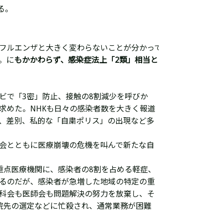
る。
フルエンザと大きく変わらないことが分かって
。
に
もかかわらず、感染症法上「2類」相当とい
ビで「3密」防止、接触の8割減少を呼びか
求めた。NHKも日々の感染者数を大きく報道
、差別、私的な「自粛ポリス」の出現など多
会とともに医療崩壊の危機を叫んで新たな自
重点医療機関に、感染者の8割を占める軽症、
るのだが、感染者が急増した地域の特定の重
科会も医師会も問題解決の努力を放棄し、そ
院先の選定などに忙殺され、通常業務が困難