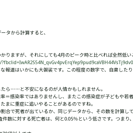
データから計算すると、
わかりますが、それにしても4月のピーク時と比べれば全然低い
ovid19/?fbclid=IwAR2S54N_qvGv4pvErqYep9pud9caVBH44VsTj9
うな報道はいかにも大袈裟です。この程度の数字で、自粛した
したら……と不安になるのが人情かもしれません。
性率＝感染率ではありませんし、またこの感染症が子どもや若
をたまに重症に追いやることがあるのですね。
の割合で死者が出ているか、同じデータから、その数を計算し
査件数に対する死亡者は、何と0.05％という低さです。つまり