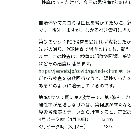
性率は５％だけど、今日の陽性者が200人
自治体やマスコミは国民を脅かすために、
です。後述しますが、しかるべき資料に当
第３のウソ：PCR検査を受ければ感染した
先述の通り、PCR検査で陽性と出ても、新
ます。この検査は、検体の部位や種類、感
ほどその感度は落ちます。
https://jeaweb.jp/covid/qa/index
だから検査を複数回行なうと、陽性だった
あるかのように喧伝しているのです。
第4のウソ：夏に第2波が来て、第3波もこ
陽性率が急増しなければ、第何波が来たな
厚労省発表のデータから計算すると、第2波
4月ピーク時（4月10日） 13.1%
8月ピーク時（8月7日） 7.8%