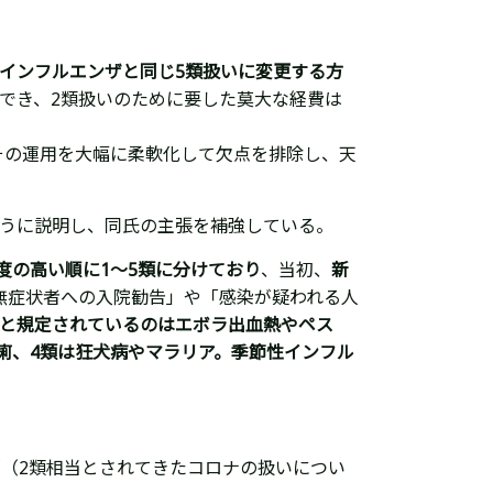
インフルエンザと同じ5類扱いに変更する方
でき、2類扱いのために要した莫大な経費は
その運用を大幅に柔軟化して欠点を排除し、天
のように説明し、同氏の主張を補強している。
度の高い順に1〜5類に分けており
、当初、
新
無症状者への入院勧告」や「感染が疑われる人
類と規定されているのはエボラ出血熱やペス
赤痢、4類は狂犬病やマラリア。季節性インフル
「（2類相当とされてきたコロナの扱いについ