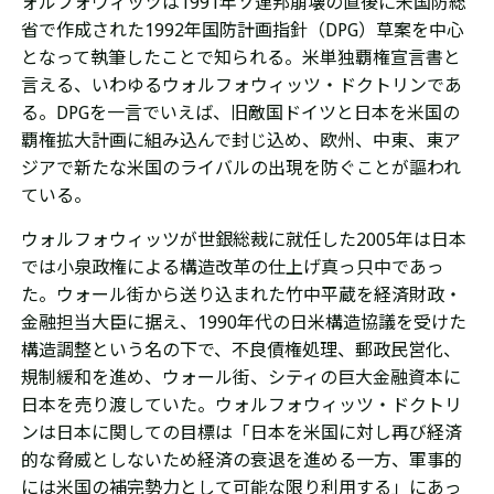
ォルフォウィッツは1991年ソ連邦崩壊の直後に
米国防総
省で作成され
た1992年
国防計画指針
（
DPG
）草案
を中心
となって執筆したことで知られる。
米単独覇権宣言書と
言える、
いわゆるウォルフォウィッツ・ドクトリンであ
る。DPGを一言でいえば、旧敵国ドイツと日本を米国の
覇権拡大計画に組み込んで封じ込め、欧州、中東、東ア
ジアで新たな米国のライバルの出現を防ぐことが謳われ
ている。
ウォルフォウィッツが世銀総裁に就任した2005年は日本
では小泉政権による構造改革の仕上げ真っ只中であっ
た。ウォール街から送り込まれた竹中平蔵を経済財政・
金融担当
大臣
に据え、1990年代の日米構造協議を受けた
構造調整という名の下で、不良債権処理、
郵政民営化、
規制緩和
を進め、ウォール街、シティの巨大金融資本に
日本を売り渡していた。ウォルフォウィッツ・ドクトリ
ンは日本に関しての目標は「日本を米国に対し再び経済
的な脅威としないため経済の衰退を進める一方、軍事的
には米国の補完勢力として可能な限り利用する」にあっ