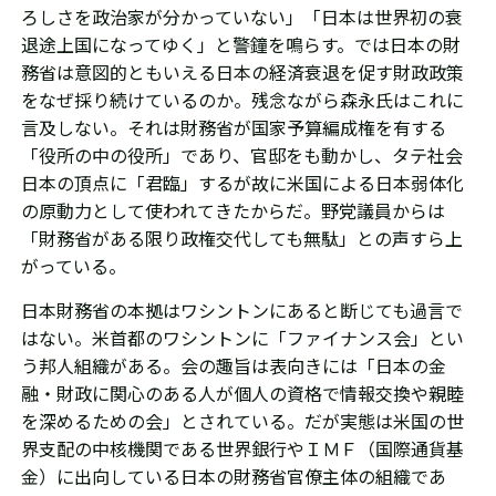
ろしさを政治家が分かっていない」
「日本は世界初の衰
退途上国になってゆく」
と警鐘を鳴らす。では日本の財
務省は意図的ともいえる日本の経済衰退を促す財政政策
をなぜ採り続けているのか。残念ながら森永氏はこれに
言及しない。それ
は財務省が
国家予算編成権を有する
「役所の中の役所」であり、官邸をも動かし、タテ社会
日本の頂点に「君臨」するが
故に米国による
日本弱体化
の原動力として使われてきたからだ。野党議員からは
「財務省がある限り
政権交代しても無駄」との声すら上
がっている。
日本財務省の本拠はワシントンにあると断じても過言で
はない。
米首都のワシントンに「ファイナンス会」とい
う邦人組織がある。
会の趣旨は表向きには「日本の金
融・財政に関心のある人が
個人の資格で情報交換や親睦
を深めるための会」とされている。だが
実態は米国の世
界支配の中核機関である世界銀行やＩＭＦ（国際通貨基
金）に出向している日本の財務省官僚
主体の組織であ