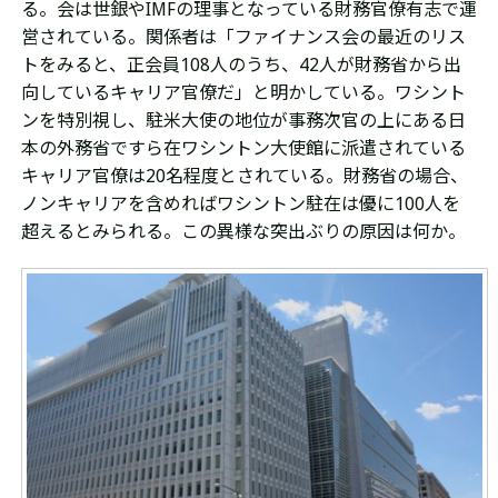
る。
会は世銀やIMFの理事となっている財務官僚有志で
運
営されている。関係者は「
ファイナンス会の最近のリス
トをみると、正会員108人のうち、42人が財務省から出
向しているキャリア官僚だ」と明かしている。ワシント
ンを特別視し、駐米大使の地位が事務次官の上にある日
本の外務省ですら在ワシントン大使館に派遣されている
キャリア官僚は20名程度とされている。財務省の場合、
ノンキャリアを含めればワシントン駐在は優に100人を
超えるとみられる。この異様な突出ぶりの原因は何か。