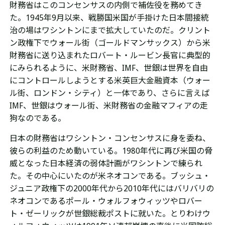
財務省はこのコンセンサスの内側で補佐役を務めてき
た。1945年9月以来、戦勝国米国が手掛けた日本間接統
治の場はワシントンにまで拡大していたのだ。クリント
ン政権下でウォール街（ゴールドマンサックス）から米
財務省に送り込まれたロバート・ルービン長官に典型的
にみられるように、米財務省、IMF、世銀は世界を自由
にコントロールしようとする米英巨大金融資本（ウォー
ル街、ロンドン・シティ）と一体であり、さらに言えば
IMF、世銀はウォール街、米財務省の金融マフィアの走
狗なのである。
日本の財務省はワシントン・コンセンサスに身を委ね、
彼らの利益のため動いている。1980年代に再び米国の脅
威となった日本経済の弱体計画がワシントンで練られ
た。その中心にいたのが米ネオコンである。ブッシュ・
ジュニア政権下の2000年代から2010年代にはバリバリの
ネオコンであるポール・ウォルフォウィッツやロバー
ト・ゼーリックが世銀総裁ポストに就いた。とりわけウ