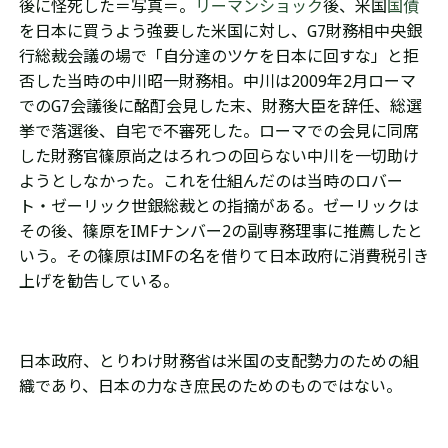
後に怪死した＝写真＝。
リーマンショック
後、米国
国債
を日本に買うよう強要した米国
に対し、G7財務相中央銀
行総裁
会議の場で
「自分達のツケを日本に回すな」と拒
否した当時の中川昭一財務相。中川は2009年2月ローマ
でのG7会議後に酩酊会見した末、財務大臣を辞任、総選
挙で落選後、自宅で不審死した。ローマでの会見に同席
した財務官
篠原尚之はろれつの回らない中川を一切助け
ようとしなかった。これを仕組んだのは当時のロバー
ト・ゼーリック世銀総裁との指摘がある。ゼーリックは
その後、篠原をIMFナンバー2の副専務理事に推薦したと
いう。その篠原はIMFの名を借りて日本政府に消費税引き
上げを勧告している。
日本政府、とりわけ財務省は米国の支配勢力のための組
織であり、日本の力なき庶民のためのものではない。