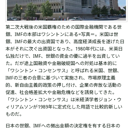
第二次大戦後の米国覇権のための国際金融機関である世
銀
、
IMF
の本部はワシントンにある
=写真＝
。
米国は
世
銀
、
IMFの
最大の出資国であり、
高度
経済成長を遂げた日
本がそれに次ぐ出資国となった。1980年代には、米英
日
仏独だけで、IMF、世銀の資金の優に過半を出資してい
た。だが
途上国融資や金融破綻国への対処は基本的に
「
ワシントン・コンセンサス
」と呼ばれる
米国、世銀、
IMFの
三者の合意に基づいて実施され、市場原理主義
的、新自由主義的政策の押し付け、企業の奔放な活動の
促進、社会格差拡大や金融危機などを誘発してきた。
「ワシントン・コンセンサス」は
米
経済学者
ジョン・ウ
ィリアムソンが
1989年に定式化した用語で比較的新しい
ものだ。
日本の世銀、IMFへの拠出金額の決定権を有する日本の