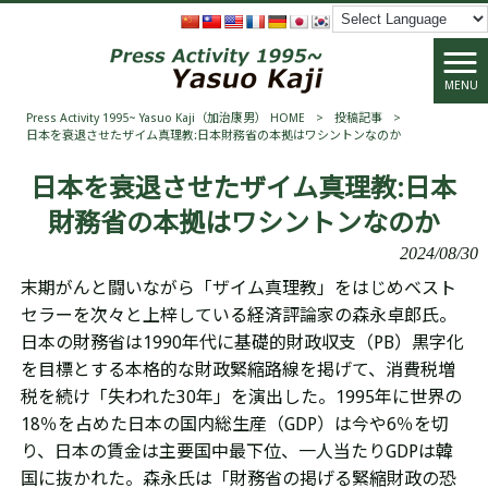
MENU
Press Activity 1995~ Yasuo Kaji（加治康男） HOME
>
投稿記事
>
日本を衰退させたザイム真理教:日本財務省の本拠はワシントンなのか
日本を衰退させたザイム真理教:日本
財務省の本拠はワシントンなのか
2024/08/30
末期がんと闘いながら「ザイム真理教」をはじめベスト
セラーを次々と上梓している経済評論家の森永卓郎氏。
日本の財務省は1990年代に基礎的財政収支（PB）黒字化
を目標とする本格的な財政緊縮路線を掲げて、消費税増
税を続け
「失
われた30年」を演出した
。1995年に世界の
18％を占めた日本の国内総生産（GDP）は今や6％を切
り、日本の賃金は主要国中最下位、一人当たりGDPは韓
国に抜かれた。森永氏は「財務省の掲げる緊縮財政の恐