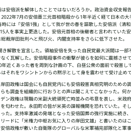
績は安倍派を解体したことではないだろうか。
政治資金収支報
2022年7月の安倍晋三元首相暗殺から1年半近く経て日本の
当時には「安倍1強」として我が世の春を謳歌した
安倍派
（
清和
計15人を事実上更迭した。安倍元首相の後継者と言われていた
は総裁岸田批判へと飛び火、内閣支持率をさらに低下させた。
開き解散を宣言した。領袖安倍を失った自民党最大派閥は一部
けなく瓦解した。安倍暗殺事件の衝撃が彼らを如何に震撼させ
0年近くあった者を周到な計画の下、白昼公衆の面前で殺害し
らはそれをワシントンからの黙示として身を震わせて受け止め
岸田政権は国会にも自民党内にも安倍殺害真相究明のための
らも調査を組織的に行おうとの声は聞こえてこなかった。何
デン政権は現職の米副大統領死亡時並みの弔意を表し、米政
を匂わせた。永田町の皆が米英の諜報機関を恐れていた。そ
った。支持率激減の発端となった安倍国葬の強行実施に続き
リードに「
米権力
中枢お気に入りの岸田文雄」と書いたのは
安倍政権が敷いた自衛隊のグローバルな米軍補完部隊化と軍