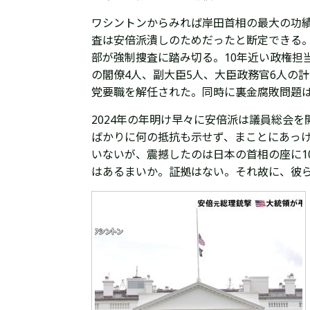
ワシントンからみれば岸田首相の最大の功
査は安倍派潰しのためだったと断定できる。
部が強制捜査に踏み切る。
10年近い
政権担
の閣僚4人、
副大臣5人、大臣政務官6人の
党要職を解任された。
同時に裏金腐敗問題
2024年の年明け早々に
安倍派は
議員総会を
ばかりに何の抵抗も示せず、まことにあっ
いないが、震撼したのは日本の首相の座に1
はあるまいか。証拠はない。それ故に、彼