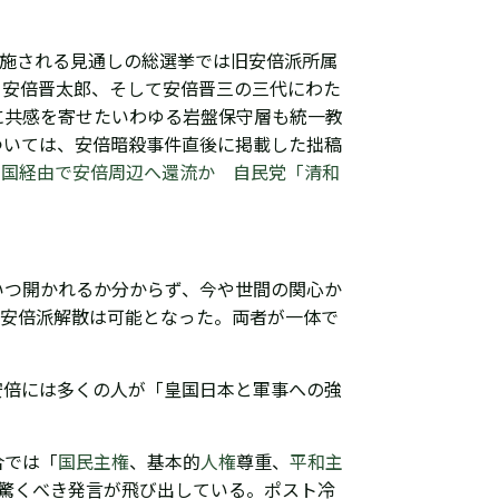
施される見通しの総選挙では旧安倍派所属
、安倍晋太郎、そして安倍晋三の三代にわた
に共感を寄せたいわゆる岩盤保守層も統一教
ついては、安倍暗殺事件直後に掲載した拙稿
米国経由で安倍周辺へ還流か 自民党「清和
いつ開かれるか分からず、今や世間の関心か
て安倍派解散は可能となった。両者が一体で
安倍には多くの人が「皇国日本と軍事への強
合では「
国民主権
、基本的
人権
尊重、
平和主
驚くべき発言が飛び出している。
ポスト冷