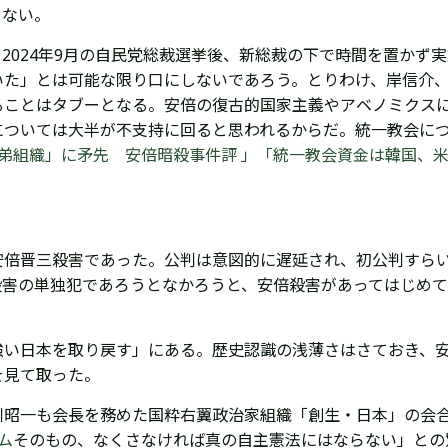
ない。
2024年9月の自民党総裁選挙後、
新総裁の下で
時間を置かず実
いた」とは可能な限り
口にしないであろう。とりわけ、岸信介
ることはタブーとなる。安倍の復古的国家主義やアベノミクス
については大半が不支持に回ると思われるからだ。統一教会に
兄弟組織」に矛先 安倍暗殺事件評 」「
統一教会資金は韓国、
安倍晋三殺害であった。公判は
意図的に
遅延され、初公判すら
殺害の単独犯であろうとなかろうと、安倍殺害があってはじめ
強い日本を取り戻す
」にある。歴史認識の浅薄さはさておき、
を見て取った。
川昭一も会長を務めた
国粋右翼政治家組織
「創生・日本」の会
ム
そのもの、なくさなければ真の自主憲法にはならない」との