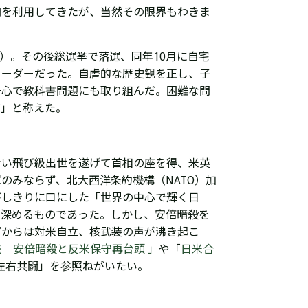
向を利用してきたが、当然その限界もわきま
）。その後総選挙で落選、同年10月に自宅
リーダーだった。自虐的な歴史観を正し、子
一心で教科書問題にも取り組んだ。困難な問
だ」と称えた。
ない飛び級出世を遂げて首相の座を得、
米英
のみならず、北大西洋条約機構（NATO）加
がしきりに口にした「世界の中心で輝く日
を深めるものであった。しかし、安倍暗殺を
プからは対米自立、核武装の声が沸き起こ
 安倍暗殺と反米保守再台頭 」
や「
日米合
左右共闘」を参照ねがいたい。