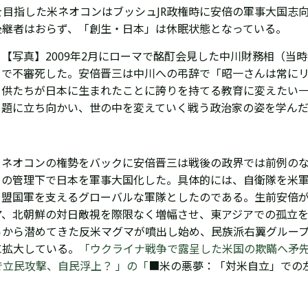
目指した米ネオコンはブッシュJR政権時に安倍の軍事大国志
後継者はおらず、「創生・日本」は休眠状態となっている。
【写真】
2009年2月に
ローマで酩酊会見した中川財務相（当時
で不審死した。安倍晋三は中川への弔辞で「
昭一さんは常に
供たちが日本に生まれたことに誇りを持てる教育に変えたい
題に立ち向かい、世の中を変えていく戦う政治家の姿を学ん
ネオコンの権勢をバックに安倍晋三は戦後の政界では前例の
の管理下で日本を軍事大国化した。具体的には、自衛隊を米軍
盟国軍を支えるグローバルな軍隊としたのである。
生前安倍
ア、北朝鮮の対日敵視を際限なく増幅させ、東アジアでの孤立
らから潜めてきた反米マグマが噴出し始め、民族派右翼グルー
に拡大している。
「ウクライナ戦争で露呈した米国の欺瞞へ矛先
立民攻撃、自民浮上？ 」の「
■米の悪夢：「対米自立」での