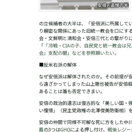
の立候補者の大半は、「
安倍派に所属して
り親密な関係にあった
旧統一教会を口にす
会・文鮮明と清和会
・安倍三代と
の繋がり
「
「冷戦・CIAの子、自民党と統一教会は
会」支配の闇」などを参照願いたい。
■反米右派の解体
なぜ安倍派は
解体されたのか。その前提が
ら遠ざかってしまった山上徹也被告が安倍
あることは誰も否定できまい。
安倍の政治的遺志は復古的な
「
美しい国・
い憧憬」（民主党政権の
北澤俊美
防衛相）
安倍の仲間で同様不可解な死に方をした中
義
の3つは
GHQ
による押し付け、
戦後レジー