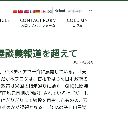
ICLE
CONTACT FORM
COLUMN
お問い合わせフォーム
コラム
屋談義報道を超えて
2024/08/19
戦」がメディアで一斉に展開している。「
天
。だが本ブログは、首相をはじめ日本政府の
政策は米国の指示通りに動く。GHQに間接
芦田均元首相の回顧）されているはずだ。し
雄はぎりぎりまで続投を目指したものの、万
れるのかが課題となる。
「CIAの子」自民党