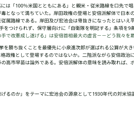
には「100％米国とともにある」と親米・従米路線を口先で
が毒となって満ちていた。岸田政権の登場と安倍派解体で
日本
従属路線である。岸田及び宏池会は骨抜きになったとはいえ平
に手をつけられず、
保守層向けに「自衛隊を明記する」条項を9
の手で改憲成し遂げる」は安倍首相最大の虚言－－どう我々を
選挙を勝ち抜くことを最優先に小泉進次郎が選ばれる公算が大き
本格政権として登場するのではないか。
二階派ながら
安倍政治
奉の高市早苗は論外である。安倍派解体の意味を読み取れば、
げるのか」をテーマに宏池会の源泉として1930年代の対米協