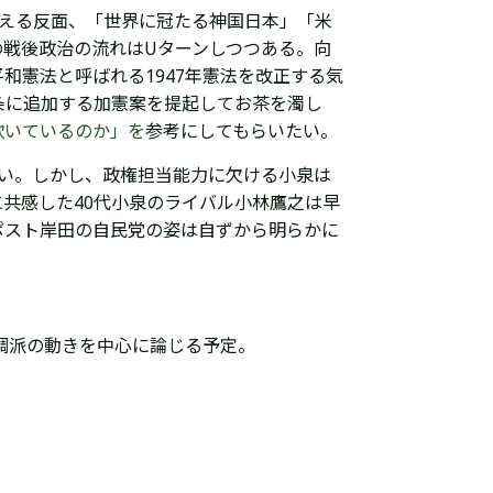
唱える反面、「世界に冠たる神国日本」「米
の戦後政治の流れはUターンしつつある。向
和憲法と呼ばれる1947年憲法を改正する気
条に追加する加憲案を提起してお茶を濁し
欺いているのか」を
参考にしてもらいたい。
い。しかし、政権担当能力に欠ける小泉は
に共感した40代小泉のライバル小林鷹之は早
ポスト岸田の自民党の姿は自ずから明らかに
調派の動きを中心に論じる予定。