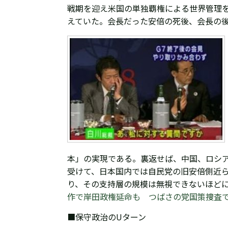
戦期を迎え米国の単独覇権による世界管理を
えていた。会長だった安倍の死後、会長の
本」の実現である。裏返せば、中国、ロシ
受けて、日本国内では自民党の旧安倍側近
り、その支持層の規模は無視できないほど
作で岸田政権延命も つばさの党国策捜査で
■保守政治のUターン