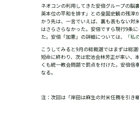
ネオコンの利用してきた安倍グループの脳裏
英本位の平和を排す」との皇国史観の残滓
かう先は、一言でいえば、裏も表もない対米
はさらさらなかった。安倍ですら
現行9条
た。安倍「加憲」の詳細については、
「私
こうしてみると9月の総裁選ではまずは総
短命に終わり、次は
宏池会
林芳正が率い、
くも統一教会問題で罰点を付けた。安倍信
なる。
注：次回は「
岸田は麻生の対米任務を引き継