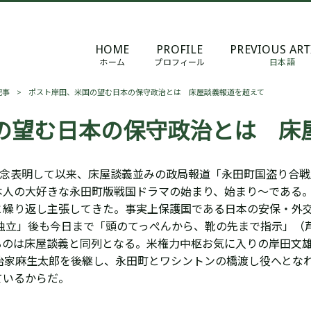
HOME
PROFILE
PREVIOUS ART
ホーム
プロフィール
日本語
記事
>
ポスト岸田、米国の望む日本の保守政治とは 床屋談義報道を超えて
の望む日本の保守政治とは 床
断念表明して以来、床屋談義並みの政局報道「永田町国盗り合
本人の大好きな永田町版戦国ドラマの始まり、始まり～である
と
繰り返し主張してきた
。
事実上保護国である
日本の安保・外交
「独立」後も今日まで「頭のてっぺんから、靴の先まで指示」（
るのは床屋談義と同列となる。米権力
中枢お気に入りの岸田文
治家麻生太郎を後継し、永田町とワシントンの橋渡し役へとな
ているからだ。