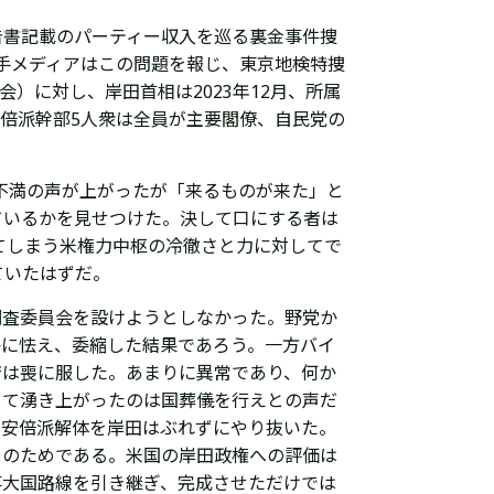
告書記載のパーティー収入を巡る
裏金事件捜
大手メディアはこの問題を報じ、東京地検特捜
会）に対し、
岸田首相は2023年12月、所属
安倍派幹部5人衆は全員が主要閣僚、自民党の
不満の声が上がったが「来るものが来た」と
ているかを見せつけた。決して口にする者は
てしまう米権力中枢の冷徹さと力に対してで
ていたはずだ。
調査委員会を設けようとしなかった。野党か
かに怯え、委縮した結果であろう。一方バイ
府は喪に服した。あまりに異常であり、何か
して湧き上がったのは国葬儀を行えとの声だ
、安倍派解体を岸田はぶれずにやり抜いた。
このためである。米国の
岸田政権への評価は
事大国路線を引き継ぎ、完成させただけでは