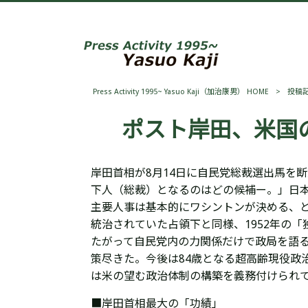
Press Activity 1995~ Yasuo Kaji（加治康男） HOME
>
投稿
ポスト岸田、米国
岸田首相が8月14日に自民党総裁選出馬を
下人（総裁）となるのは
どの候補ー。」日
主要人事は基本的にワシントンが決める、
統治されていた占領下と同様、1952年の
たがって
自民党内の力関係だけで政局を語
策尽きた。
今後は84歳となる超高齢現役政
は
米の望む政治体制の構築を義務付けられ
■岸田首相最大の「功績」