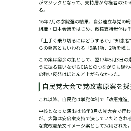
がマジックとなって、支持層が有権者の30
る。
16年7月の参院選の結果、自公連立与党の
組織・日本会議をはじめ、政権支持母体は
「上手く乗り切るにはどうするか」“知恵者
らの発案ともいわれる「9条1項、2項を残
この案は窮余の策として、翌17年5月3日
うに振る舞いながらCIAとのつながりも疑
の強い反発はほとんど上がらなかった。
自民党大会で党改憲原案を採択
これ以降、自民党は挙党体制で「改憲推進
中核となった演出は18年3月の党大会で行
だ。大勢は安倍案支持で決していたとされ
な党改憲条文イメージ案として採用された