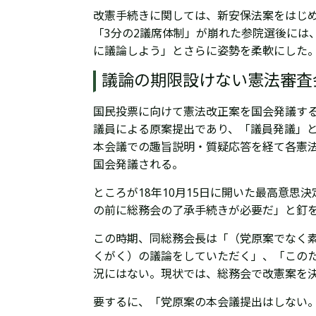
改憲手続きに関しては、新安保法案をはじ
「3分の2議席体制」が崩れた参院選後には
に議論しよう」とさらに姿勢を柔軟にした
議論の期限設けない憲法審査
国民投票に向けて憲法改正案を国会発議する
議員による原案提出であり、「議員発議」
本会議での趣旨説明・質疑応答を経て各憲法
国会発議される。
ところが18年10月15日に開いた最高意
の前に総務会の了承手続きが必要だ」と釘
この時期、同総務会長は「（党原案でなく
くがく）の議論をしていただく」、「このた
況にはない。現状では、総務会で改憲案を
要するに、「党原案の本会議提出はしない