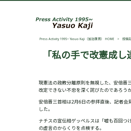
Press Activity 1995~ Yasuo Kaji（加治康男） HOME
>
投稿
「私の手で改憲成し
現憲法の政教分離原則を無視した、安倍晋
改定できない不忠を深く詫びたのであろう
安倍晋三首相は2月6日の参拝直後、記者会
した。
ナチスの宣伝相ゲッペルスは「嘘も百回つ
の虚言のからくりを点検する。