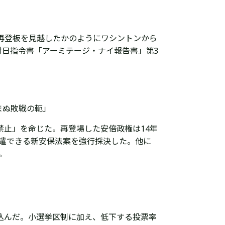
倍再登板を見越したかのようにワシントンから
日指令書「アーミテージ・ナイ報告書」第3
まぬ敗戦の軛」
禁止」を命じた。再登場した安倍政権は14年
遣できる新安保法案を強行採決した。他に
。
り込んだ。小選挙区制に加え、低下する投票率