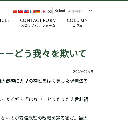
ICLE
CONTACT FORM
COLUMN
お問い合わせフォーム
コラム
－－どう我々を欺いて
2020/02/15
照大御神に天皇の神性をはく奪した現憲法を
まったく揺らぎはない」とまたまた大言壮語
らないのが安倍総理の改憲を巡る嘘だ。最大