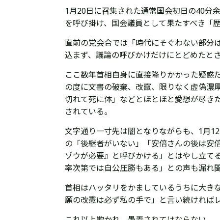
1月20日に召集された通常国会初日の40
を呼び掛け、国会議員として果たすべき「
直前の党会合では「時代にそぐわない部分
込まず、議論の呼びかけだけにとどめたと
ここ数年首相自身に直接降りかかった疑惑
の度に文書の破棄、改竄、限りなく虚偽濃厚
切れて死に体」などとほとほと愛想が尽き
されている。
文字通り一寸先は闇となりながらも、1月1
の「後継者がいない」「安倍さんの後は安
ゾウが必要』と呼びかける」とはやし立て
率次第では自公圧勝もある」との声も漏れ
首相はハッタリをかましているうちに大きな
願の改憲は必ず私の手で」と言い続ければレ
これ以上欺かれ、愚弄されてはならない。