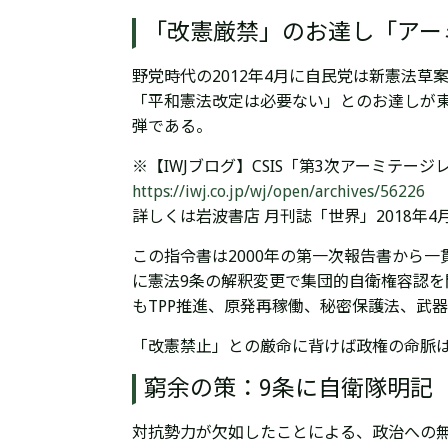
「改憲厳禁」のお達し「アー
野党時代の2012年4月に自民党は新憲法
「平和憲法改定は必要ない」とのお達しが
弾である。
※【IWJブログ】CSIS「第3次アーミテージレポ
https://iwj.co.jp/wj/open/archives/56226
詳しくは岩波書店 月刊誌「世界」2018
この指令書は2000年の第一次報告書から
に憲法9条の解釈変更で集団的自衛権容認
もTPP推進、原発再稼働、秘密保護法、武
「改憲禁止」との厳命に背けば政権の命脈
窮余の策：9条に自衛隊明記
対抗勢力が欠如したことによる、政治への無