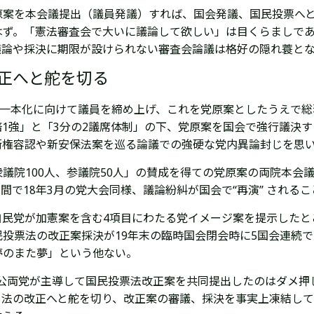
原案を本会議提出（議員発議）すれば、国会発議、国民投票へ
ず。「憲法審査会で大いに議論して欲しい」は目くらましであ
議論や採決に期限が設けられない審査会論議は格好の隠れ蓑と
正へと舵を切る
案一本化に向けて議員を締め上げ、これを党原案としたうえで
1強」と「3分の2議席体制」の下、党原案を国会で強行議決
衛権容認や新安保法案を巡る論議での強硬な党内異論封じを思
議院100人、参議院50人」の賛成を得ての党原案の両院本会
で18年3月の党大会同様、議論紛糾が国会で“再演” される
自民党が加憲案を含む4項目にわたる党イメージ案を提示したと
投票法の改正案採決が19年末の臨時国会閉会時に5国会連続
夢のまた夢」という他ない。
に自公両党が主導して国民投票法改正案を共同提出したのはダメ押
き法の改正へと舵を切り、改正案の審議、採決を事実上凍結し