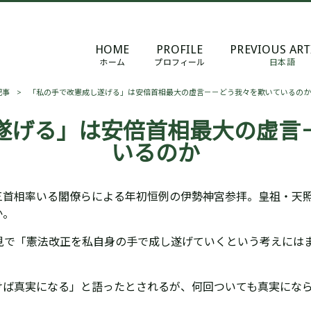
HOME
PROFILE
PREVIOUS ART
ホーム
プロフィール
日本語
記事
>
「私の手で改憲成し遂げる」は安倍首相最大の虚言－－どう我々を欺いているのか
遂げる」は安倍首相最大の虚言
いるのか
三首相率いる閣僚らによる年初恒例の伊勢神宮参拝。皇祖・天
か。
見で「憲法改正を私自身の手で成し遂げていくという考えには
けば真実になる」と語ったとされるが、何回ついても真実にな