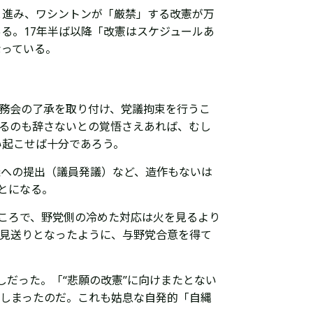
と進み、ワシントンが「厳禁」する改憲が万
る。17年半ば以降「改憲はスケジュールあ
なっている。
総務会の了承を取り付け、党議拘束を行うこ
するのも辞さないとの覚悟さえあれば、むし
い起こせば十分であろう。
議への提出（議員発議）など、造作もないは
ことになる。
ころで、野党側の冷めた対応は火を見るより
で見送りとなったように、与野党合意を得て
しだった。「“悲願の改憲”に向けまたとない
てしまったのだ。これも姑息な自発的「自縄