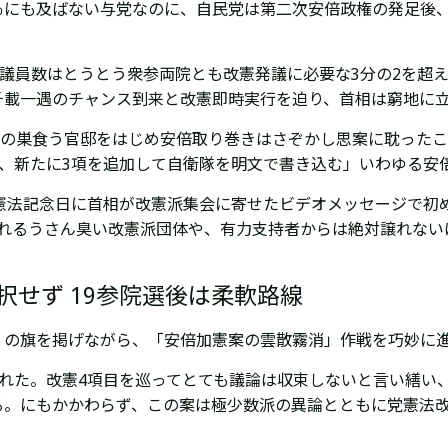
％にも及ばない与党なのに、自民党は第二次安倍政権の発足後、
総議員数はとうとう衆参両院とも改憲発議に必要な3分の2を超
千載一遇のチャンス到来と改憲即時実行を迫り、首相は窮地に
”の巣食う官邸をはじめ安倍取り巻きはさぞかし思案に耽った
し、新たに3項を追加して自衛隊を明文で書き込む」いわゆる安
の憲法記念日に首相が改憲派集会に寄せたビデオメッセージで初
われるうさん臭い改憲派団体や、有力支持者からは絶対譲れない
せず 19参院選後は柔軟路線
」の旗を掲げながら、「安倍加憲案の雲散霧消」作戦を巧妙に
われた。改憲4項目を巡ってとても議論は収束しないと言い繕い
る。にもかかわらず、この案は極少数派の異論とともに党憲法
。