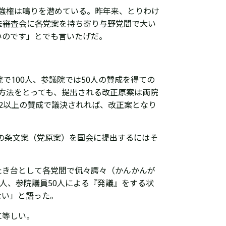
強権は鳴りを潜めている。昨年来、とりわけ
法審査会に各党案を持ち寄り与野党間で大い
いのです」とでも言いたげだ。
で100人、参議院では50人の賛成を得ての
方法をとっても、提出される改正原案は両院
2以上の賛成で議決されれば、改正案となり
正の条文案（党原案）を国会に提出するにはそ
たき台として各党間で侃々諤々（かんかんが
人、参院議員50人による『発議』をする状
ない」と語った。
に等しい。