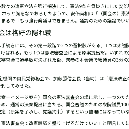
め数々の違憲立法を強行採決して、憲法9条を骨抜きにした安倍
、ホッと胸をなでおろしたようで、安倍首相は「（国会の）憲
。まるで「もう強行発議はできません。議論のための議論でい
会は格好の隠れ蓑
手続きには、その第一段階で2つの選択肢がある。1つは衆議院
と呼ばれる。もう1つは憲法審査会による原案提出だ。いずれの
審査会で過半数可決された後、衆参の本会議で総議員の3分の
思決定機関の自民党総務会で、加藤勝信会長（当時）は「憲法改
を刺してみせた。
素案＝イメージ案を）国会の憲法審査会の場に示し、一つのた
め、通常の法案提出に当たる、国会審議のための衆院議員100
決定（原案を了承し、党議拘束）するという整理にはなってい
。憲法審査会で改憲論議を盛り上げるだけでいい」と明言した