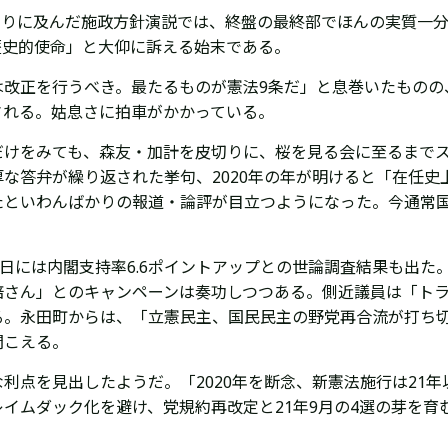
分余りに及んだ施政方針演説では、終盤の最終部でほんの実質一
歴史的使命」と大仰に訴える始末である。
は改正を行うべき。最たるものが憲法9条だ」と息巻いたものの
される。姑息さに拍車がかかっている。
だけをみても、森友・加計を皮切りに、桜を見る会に至るまで
な答弁が繰り返された挙句、2020年の年が明けると「在任
たといわんばかりの報道・論評が目立つようになった。今通常
2日には内閣支持率6.6ポイントアップとの世論調査結果も出た
倍さん」とのキャンペーンは奏功しつつある。側近議員は「ト
る。永田町からは、「立憲民主、国民民主の野党再合流が打ち
聞こえる。
利点を見出したようだ。「2020年を断念、新憲法施行は21
イムダック化を避け、党規約再改定と21年9月の4選の芽を育