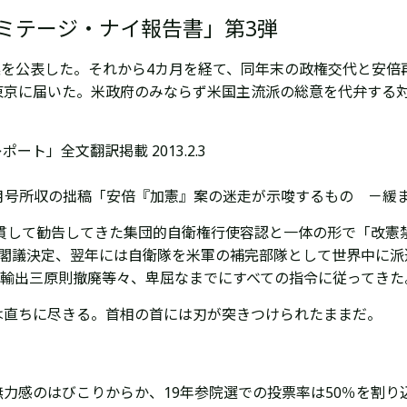
ミテージ・ナイ報告書」第3弾
草案を公表した。それから4カ月を経て、同年末の政権交代と安
東京に届いた。米政府のみならず米国主流派の総意を代弁する対
ート」全文翻訳掲載 2013.2.3
年4月号所収の拙稿「安倍『加憲』案の迷走が示唆するもの －緩
一貫して勧告してきた集団的自衛権行使容認と一体の形で「改憲
を閣議決定、翌年には自衛隊を米軍の補完部隊として世界中に派
器輸出三原則撤廃等々、卑屈なまでにすべての指令に従ってきた
は直ちに尽きる。首相の首には刃が突きつけられたままだ。
力感のはびこりからか、19年参院選での投票率は50％を割