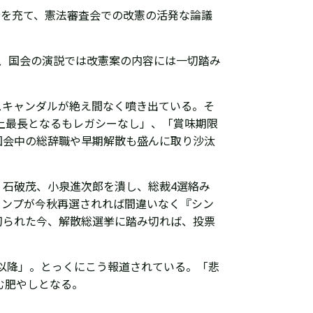
分を充て、憲法審査会での改憲の活発な論議
、国会の演説では改憲案の内容には一切踏み
スキャンダルが絶え間なく噴き出ている。そ
史上最長となるもレガシーなし」、「賞味期限
国会中の総辞職や早期解散も盛んに取り沙汰
。石破茂、小泉進次郎を潰し、総裁4選絡み
ランプが今秋再選されれば間違いなく『シン
切られた今、解散総選挙に踏み切れば、投票
年以降」。とっくにこう報道されている。「悲
む肥やしとなる。