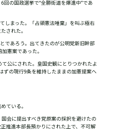
6回の国政選挙で“全勝街道を爆進中”であ
えてしまった。「占領憲法唾棄」を叫ぶ極右
立たされた。
ことであろう。出てきたのが公明党新旧幹部
倍加憲案であった。
めて公にされた。皇国史観にとりつかれたよ
はずの現行9条を維持したままの加憲提案へ
進めている。
、国会に提出すべき党原案の採択を避けたの
改正推進本部長預かりにされた上で、不可解