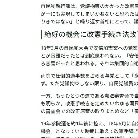
自民党執行部は、党議拘束のかかった改憲
が一にも実現してしまいかねないと恐れたは
りきではない」と繰り返す首相にとって、
絶好の機会に改憲手続き法改
18年3月の自民党大会で安倍加憲案への党
とが困難だったとは到底思われない。「安倍
ろ容易だったと思われる。それは集団的自
両院で圧倒的過半数を占める与党として「衆
ず。ただ党議拘束しない限り、自民党議員の間
一方、もうひとつの道である憲法審査会で
も明らか。改憲手続きを定めたいわゆる国民
の審査会での改正原案の取りまとめなど「
19年参院選を約1年後に控え、18年6月
機会」となっていた時期に敢えて改憲手続