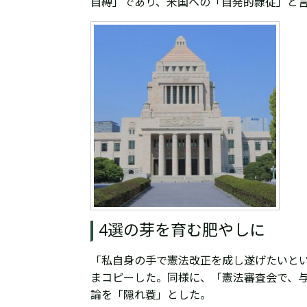
自縛」であり、米国への「自発的隷従」と
4選の芽を育む肥やしに
「私自身の手で憲法改正を成し遂げたいとい
まコピーした。同様に、「憲法審査会で、
論を「隠れ蓑」とした。