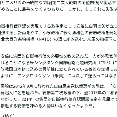
とアメリカの伝統的な関係[第二次大戦時の同盟関係]が復活
どめることに最善をつくすつもりだ。しかし、もしそれに失敗
衛権行使容認を実現できる政治家として安倍に白羽の矢が立っ
増強する」計画を立て、小泉政権に続く清和会の安倍政権を発
北大西洋条約機構（NATO）の環に組み込む。米軍の指揮下
安倍に集団的自衛権行使の必要性を教え込んだ一人が外務官
れることになる米シンクタンク国際戦略問題研究所（CSIS）
敗戦国日本封じ込めの最前線に立たされている微妙な立場に
ように「アングロサクソン（米英）には決して逆らってはな
岡崎は2012
年9月に行われた自由民主党総裁選挙の際は、「
安
発起人に名を連ねた。安倍第二次政権の下、翌2015年の
平和
ながった、
2014年の集団的自衛権行使
容認
閣議決定
を見届け
接近する安倍を諫める人物はいなくなったようだ。
（続く）