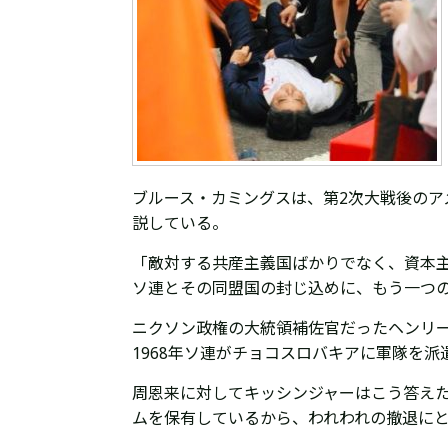
ブルース・カミングスは、第2次大戦後の
説している。
「敵対する共産主義国ばかりでなく、資本
ソ連とその同盟国の封じ込めに、もう一つ
ニクソン政権の大統領補佐官だったヘンリー
1968年ソ連がチョコスロバキアに軍隊を
周恩来に対してキッシンジャーはこう答え
ムを保有しているから、われわれの撤退に