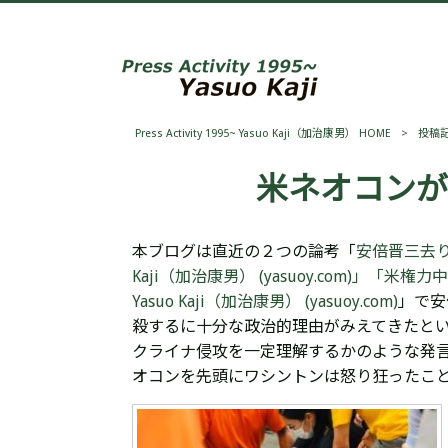
Press Activity 1995~ Yasuo Kaji（加治康男） HOME
>
投稿
米ネオコンが
本ブログは直近の２つの論考「
安倍晋三去りて
Kaji（加治康男） (yasuoy.com)」「
米権力中枢
Yasuo Kaji（加治康男） (yasuoy.com)
」で安
殺するに十分な政治的理由がみえてきたとい
クライナ侵攻を一定理解するかのような発言
オコンを先頭にワシントンは怒り狂ったこ