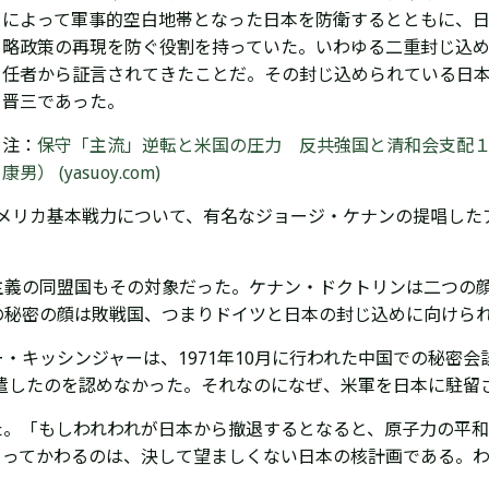
によって軍事的空白地帯となった日本を防衛するとともに、
略政策の再現を防ぐ役割を持っていた。いわゆる二重封じ込
任者から証言されてきたことだ。その封じ込められている日
晋三であった。
注：
保守「主流」逆転と米国の圧力 反共強国と清和会支配１ | Press A
康男） (yasuoy.com)
アメリカ基本戦力について、有名なジョージ・ケナンの提唱した
主義の同盟国もその対象だった。ケナン・ドクトリンは二つの
の秘密の顔は敗戦国、つまりドイツと日本の封じ込めに向けら
・キッシンジャーは、1971年10月に行われた中国での秘密
派遣したのを認めなかった。それなのになぜ、米軍を日本に駐留
た。「もしわれわれが日本から撤退するとなると、原子力の平
とってかわるのは、決して望ましくない日本の核計画である。