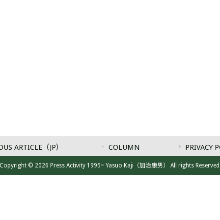
OUS ARTICLE（JP）
COLUMN
PRIVACY P
Copyright © 2026 Press Activity 1995~ Yasuo Kaji（加治康男） All rights Reserved