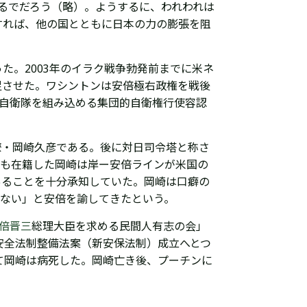
するでだろう（略）。ようするに、われわれは
すれば、他の国とともに日本の力の膨張を阻
た。2003年のイラク戦争勃発前までに米ネ
足させた。ワシントンは安倍極右政権を戦後
に自衛隊を組み込める集団的自衛権行使容認
僚・岡崎久彦である。後に対日司令塔と称さ
にも在籍した岡崎は岸ー安倍ラインが米国の
あることを十分承知していた。岡崎は口癖の
らない」と安倍を諭してきたという。
倍晋三
総理大臣を求める民間人有志の会」
安全法制整備法案（新安保法制）成立へとつ
て岡崎は病死した。
岡崎亡き後、プーチンに