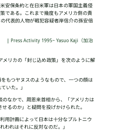
日米安保条約と在日米軍は日本の軍国主義侵
め策である。これまで幾度もアメリカ側の責
本の代表的人物が戦犯容疑者岸信介の孫安倍
ctivity 1995~ Yasuo Kaji（加治
アメリカの「封じ込め政策」を次のように解
顔をもつヤヌスのようなもので、一つの顔は
れていた。」
会談のなかで、周恩来首相から、「アメリカは
させるのか」と疑問を投げかけられた。
和利用計画によって日本は十分なプルトニウ
われわれはそれに反対なのだ。」