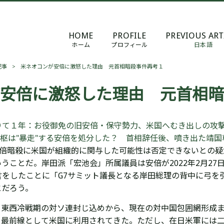
HOME
PROFILE
PREVIOUS ART
ホーム
プロフィール
日本語
記事
>
米ネオコンが安倍に激怒した理由 元首相暗殺事件再考１
安倍に激怒した理由 元首相暗
１年：お役御免の旧安倍・保守勢力、米国へむき出しの攻撃開始 差替版 | 
は"暴走"する安倍を処分した？ 首相辞任後、噴き出た靖国尊崇とプーチン
倍暗殺に米国が組織的に関与した可能性は否定できないとの疑
うことだ。岸田派「宏池会」所属議員は安倍が2022年2月2
をしたことに「G7サミット議長となる岸田総理の背中に弓を
とだろう。
東西冷戦期の対ソ連封じ込めから、現在の対中国包囲網形成
最前線として米国に利用されてきた。ただし、在日米軍には