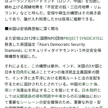
はユーラシアのハートランド（ロシア、中国）を包囲し
締め上げる周縁地帯を「不安定の弧・三日月地帯・リム
ランド」などと呼んだ。安倍や麻生の構想はその焼き直
しであり、誰が入れ知恵したかは容易に推察できる。
■
米国は安倍
再登板に深く関与
また安倍は2012年に
国際NPO団体
PROJECT SYNDICATE
に
発表した英語論文『Asia's Democratic Security
Diamond』に
セキュリティダイヤモンドいう
外交安全保
障構想を提起した。
それによると、この構想は豪州、インド、米国
の3か国と
日本を
四角形
に結ぶことで4つの海洋民主主義国家の間
で、インド洋と太平洋における貿易ルートと法の支配を
守るために設計されたとされている。中国の
東シナ海
、
南シナ海
進出を抑止することを狙いとする。
日本政府
と
しては
尖閣諸島
の
領有問題
や
中東
からの
石油
輸出におい
て重要な
シーレーン
の安全確保のため、重要な外交・安