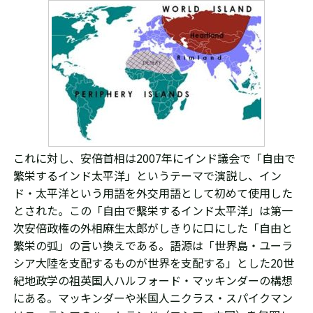
これに対し、安倍首相は
2007年にインド議会で「自由で
繁栄するインド太平洋」というテーマで
演説し、
イン
ド・太平洋という用語を外交用語として初めて使用した
とされた。この「自由で繫栄するインド太平洋」は第一
次安倍政権の外相麻生太郎がしきりに口にした「自由と
繁栄の弧」の言い換えである。語源は
「
世界島・ユーラ
シア大陸を支配するものが世界を支配する」とした
20世
紀地政学の祖英国人ハルフォード・マッキンダーの構想
にある。マッキンダーや米国人ニクラス・スパイクマン