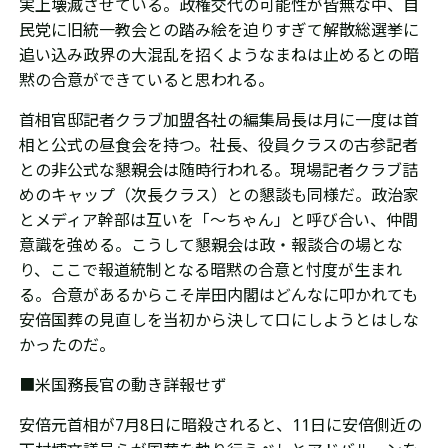
実上壊滅させている。
政権交代の可能性が皆無な中、自
民党に旧統一教会との踏み絵を迫りすぎて解散総選挙に
追い込み政界の大混乱を招くようなまねは止めるとの暗
黙の合意ができていると思われる。
首相官邸記者クラブ加盟各社の編集局長は月に一度は首
相と公式の昼食会を持つ。社長、役員クラスの古参記者
との非公式な懇親会は随時行われる。現場記者クラブ詰
めのキャップ（次長クラス）との懇談も同様だ。政治家
とメディア幹部は互いを「～ちゃん」と呼び合い、仲間
意識を強める。こうして懇親会は政・報談合の場とな
り、ここで報道統制となる暗黙の合意と忖度が生まれ
る。合意があるからこそ岸田内閣はどんなに叩かれても
安倍国葬の見直しを当初から決して口にしようとはしな
かったのだ。
■米国務長官の動き詳報せず
安倍元首相が7月8日に暗殺されると、11日に安倍側近の