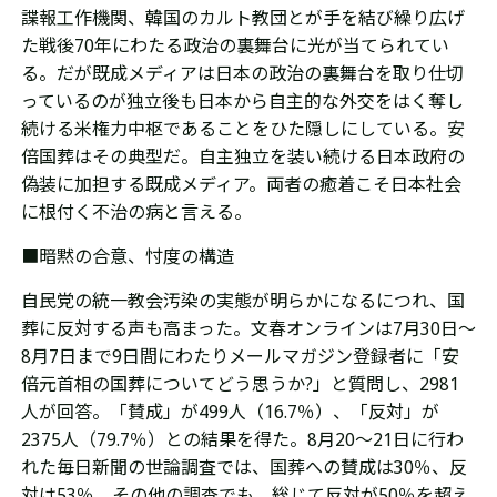
諜報工作機関、韓国のカルト教団とが手を結び繰り広げ
た
戦後70年にわたる
政治の裏舞台に光が当てられてい
る。だが既成メディアは日本の政治の裏舞台を取り仕切
っているのが独立後も日本から自主的な外交をはく奪し
続ける米権力中枢であることをひた隠しにしている。安
倍国葬はその典型だ。自主独立を装い続ける日本政府の
偽装に加担する既成メディア。両者の癒着こそ日本社会
に根付く不治の病と言える。
■暗黙の合意、忖度の構造
自民党の統一教会汚染の実態が明らかになるにつれ、国
葬に反対する声も高まった。
文春オンラインは7月30日～
8月7日まで9日間にわたりメールマガジン登録者に「安
倍元首相の国葬についてどう思うか?」と質問し、2981
人が回答。
「賛成」が499人（16.7％）、「反対」が
2375人（79.7％）との
結果を得た。
8
月20～21日に行わ
れた毎日新聞の世論調査では、国葬への賛成は30％、反
対は53％。
その他の調査でも、総じて反対が50％を超え