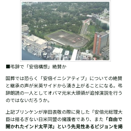
■弔辞で「安倍構想」絶賛か
国葬では恐らく「安倍イニシアティブ」についての絶賛
と継承の声が米英サイドから湧き上がることになる。弔
辞朗読の一人としてオバマ元
米
大頭領が追悼演説を行う
のではないだろうか。
上記ブリンケンが岸田表敬の際に発した「
安倍元総理大
臣は揺るぎない日米同盟の擁護者であり、また
「自由で
開かれたインド太平洋」という先見性あるビジョンを掲