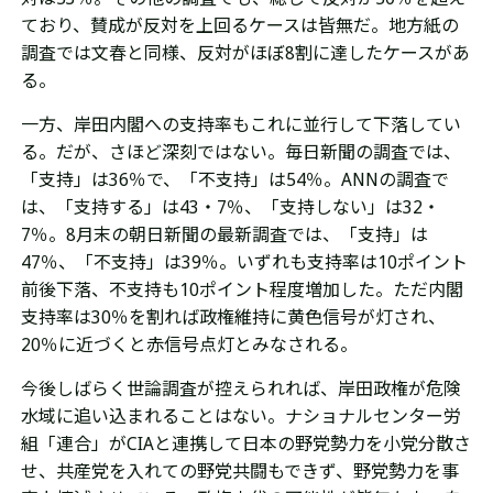
ており、賛成が反対を上回るケースは皆無だ。地方紙の
調査では文春と同様、反対がほぼ8割に達したケースがあ
る。
一方、岸田内閣への支持率もこれに並行して下落してい
る。だが、さほど深刻ではない。毎日新聞の調査では、
「支持」は36％で、
「不支持」は54％。ANN
の調査で
は、「支持する」は43・7％、
「支持しない」は32・
7％。8月末の朝日新聞の最新調査では、「支持」は
47％、「不支持」は39％。いずれも支持率は10ポイント
前後下落、不支持も10ポイント程度増加した。ただ
内閣
支持率は30％を割れば政権維持に黄色信号が灯され、
20％に近づくと赤信号点灯とみなされる。
今後しばらく世論調査が控えられれば、岸田政権が危険
水域に追い込まれることはない。
ナショナルセンター労
組「連合」がCIAと連携して日本の
野党勢力を小党分散さ
せ、共産党を入れての野党
共闘もできず、野党勢力を
事