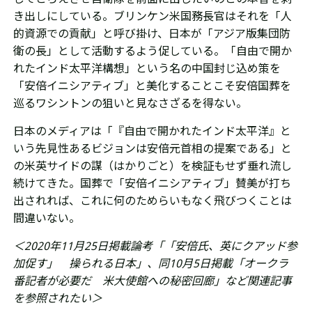
き出しにしている。ブリンケン米国務長官はそれを「人
的資源での貢献」と呼び掛け、日本が「アジア版集団防
衛の長」として活動するよう促している。「
自由で開か
れた
インド太平洋構想」という名の中国封じ込め策を
「安倍イニシアティブ」と美化することこそ安倍国葬を
巡るワシントンの狙いと見なさざるを得ない。
日本のメディアは「『
自由で開かれたインド太平洋』と
いう先見性あるビジョンは安倍元首相の提案である」と
の米英サイドの謀（はかりごと）を検証もせず垂れ流し
続けてきた。国葬で「安倍イニシアティブ」賛美が打ち
出されれば、これに何のためらいもなく飛びつくことは
間違いない。
＜2020年11月25日掲載論考「「安倍氏、英にクアッド参
加促す」 操られる日本」、同10月5日掲載「オークラ
番記者が必要だ 米大使館への秘密回廊」
など関連記事
を参照されたい＞