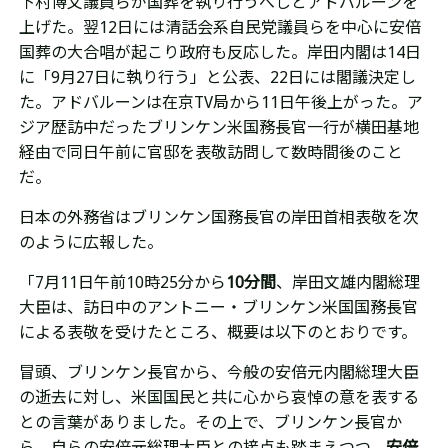
下村博文議員らが国葬を執り行うべしとアドバルーンを
上げた。翌12日には清話会系自民党議員らを中心に安倍
国葬の大合唱が起こり政府も反応した。岸田内閣は14日
に「9月27日に執り行う」と公表、22日には閣議決定し
た。
アドバルーンは在京TV局から11日午後上がった。
ア
ジア歴訪中だったブリンケン米国務長官一行が横田基地
経由で同日午前に官邸を表敬訪問して数時間後のこと
だ。
日本の外務省はブリンケン国務長官の岸田首相表敬を次
のように広報した。
「7月11日午前10時25分から
10分間
、岸田文雄内閣総理
大臣は、訪日中のアントニー・ブリンケン米国国務長官
による表敬を受けたところ、概要は以下のとおりです。
冒頭、ブリンケン長官から、今般の安倍元内閣総理大臣
の逝去に対し、米国国民と共に心から哀悼の意を表する
との言葉がありました。その上で、ブリンケン長官か
ら、自らの安倍元総理大臣との接点も踏まえつつ、
安倍