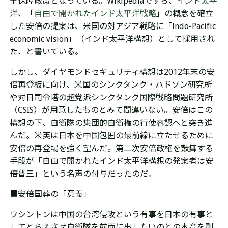
全保障政策となっている。
Wikipediaですら、
インド太平
洋
、「
自由で開かれたインド太平洋戦略
」の概念を確立
した安倍の提案は、米国の対アジア戦略に「Indo-Pacific
economic vision」（インド太平洋構想）として採用され
た、と書いている。
しかし、ダイヤモンドセキュリティ構想は2012年末の安
倍再登板に向け、米国のシンクタンク・ハドソン研究所
や対日司令塔の超党派シンクタンク国際戦略問題研究所
（CSIS）が用意したものとみて間違いない。安倍はこの
構想の下、自衛隊の集団的自衛権の行使容認へと突き進
んだ。米英は日本を
中国包囲の最前線に
立たせるために
安倍の再登場を強く望んだ。第二次安倍政権を鼓舞する
手段が「自由で開かれたインド太平洋構想の発案者は安
倍晋三」という名声の付与だったのだ。
■安倍国葬の「意義」
ワシントンは中国の台湾侵攻という有事を日本の有事と
してとらえさせ自衛隊を前面に出したいのとの本音を剥