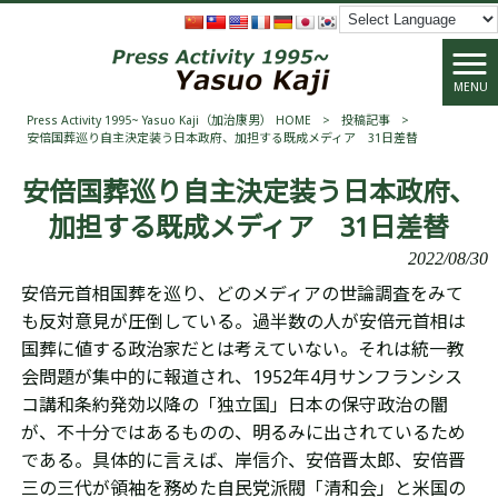
MENU
Press Activity 1995~ Yasuo Kaji（加治康男） HOME
>
投稿記事
>
安倍国葬巡り自主決定装う日本政府、加担する既成メディア 31日差替
安倍国葬巡り自主決定装う日本政府、
加担する既成メディア 31日差替
2022/08/30
安倍元首相国葬を巡り、どのメディアの世論調査をみて
も反
対意見が
圧倒している。過半数の人が安倍元首相は
国葬に値する政治家だとは考えていない。それは統一教
会問題が集中的に報道され、1952年4月サンフランシス
コ講和条約発効以降の「独立国」日本の保守政治の闇
が、不十分ではあるものの、明るみに出されているため
である。具体的に言えば、
岸
信介、安倍晋太郎、安倍晋
三の三代が領袖を務めた自民党派閥「清和会」と米国の