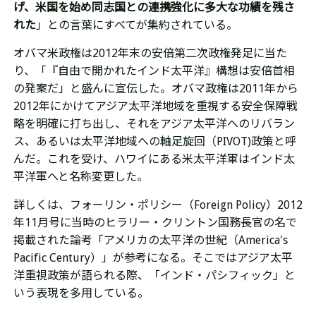
げ、米国を始め同志国との連携強化に多大な功績を残さ
れた
」との言葉にすべてが集約されている。
オバマ米政権は2012年末の安倍第二次政権発足に当た
り、「『自由で開かれたインド太平洋』
構想
は安倍首相
の発案だ」と盛んに宣伝した。オバマ政権は
2011年から
2012年にかけて
アジア太平洋地域を重視する
安全保障戦
略
を明確に打ち出し、それをアジア太平洋へのリバラン
ス、あるいは
太平洋地域への軸足旋回（PIVOT)政策と呼
んだ。
これを受け、ハワイにある米太平洋軍はインド太
平洋軍へと名称変更した。
詳しくは、
フォーリン・ポリシー（Foreign Policy）2012
年11
月号に当時の
ヒラリー・クリントン国務長官の名で
掲載された論考
「
アメリカの太平洋の世紀（America's
Pacific Century）」が参考になる。そこではアジア太平
洋重視政策が語られる際、「インド・パシフィック」と
いう表現を多用している。