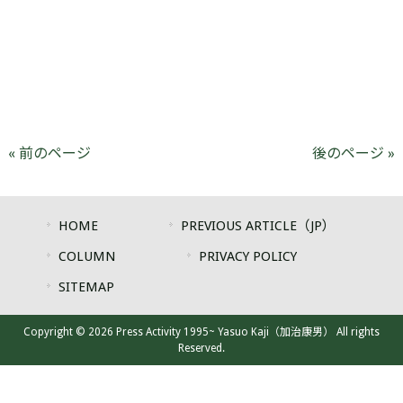
« 前のページ
後のページ »
HOME
PREVIOUS ARTICLE（JP）
COLUMN
PRIVACY POLICY
SITEMAP
Copyright © 2026 Press Activity 1995~ Yasuo Kaji（加治康男） All rights
Reserved.