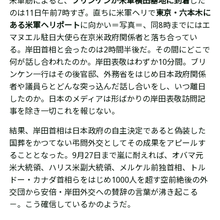
米軍筋によると、
ブリンケンが米軍横田基地に到着
した
のは11日午前7時すぎ。直ちに米軍ヘリで
東京・六本木に
ある米軍ヘリポート
に向かい＝写真＝、同8時までにはエ
マヌエル駐日大使ら在京米政府関係者と落ち合ってい
る。岸田首相と会ったのは2時間半後だ。その間にどこで
何が話し合われたのか。岸田表敬はわずか10分間。ブリ
ンケン一行はその後官邸、外務省をはじめ日本政府関係
者や議員らとどんな突っ込んだ話し合いをし、いつ離日
したのか。日本のメディアは形ばかりの岸田表敬訪問記
事を除き一切これを報じない。
結果、岸田首相は日本政府の自主決定であると偽装した
国葬をかつてない弔問外交としてその成果をアピールす
ることとなった
。
9月27日まで嵐に耐えれば、オバマ元
米大統領、ハリス米副大統領、メルケル前独首相、トル
ドー・カナダ首相らをはじめ1000人を超す空前絶後の外
交団から安倍・岸田外交への賛辞の言葉が沸き起こる
－。こう確信しているかのようだ。