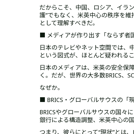
だからこそ、中国、ロシア、イラ
護”でもなく、
米英中心の秩序を維持
として理解すべきだ。
■ メディアが作り出す「ならず者
日本のテレビやネット空間では、
という図式が、ほとんど疑われる
日本のメディアは、米英の安全保
く。
だが、世界の大多数――BRICS、
なぜか。
■ BRICS・グローバルサウスの「
BRICSやグローバルサウスの国々
銀行による構造調整、米英中心の
つまり、彼らにとって“現状”とは