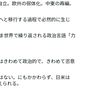
自立。
欧州の弱体化。
中東の再編。
へと移行する過程で必然的に生じ
ま世界で繰り返される政治言語――
「力
はきわめて政治的で、きわめて恣意
はない。
にもかかわらず、日米は
えられる。