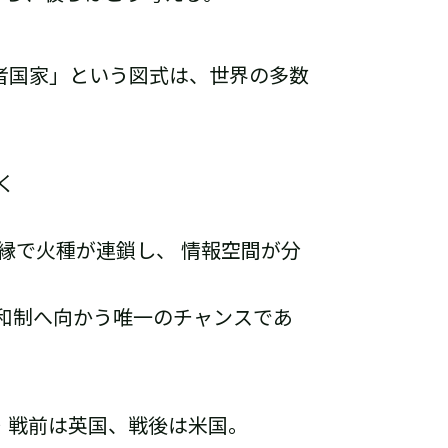
者国家」という図式は、
世界の多数
く
縁で火種が連鎖し、
情報空間が分
和制へ向かう唯一のチャンス
であ
・
戦前は
英国、戦後は米国。