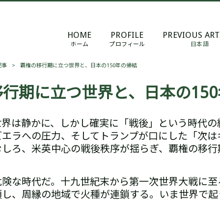
HOME
PROFILE
PREVIOUS ART
ホーム
プロフィール
日本語
記事
>
覇権の移行期に立つ世界と、日本の150年の帰結
行期に立つ世界と、日本の15
世界は静かに、しかし確実に「戦後」という時代の
ズエラへの圧力、そしてトランプが口にした「次は
むしろ、米英中心の戦後秩序が揺らぎ、覇権の移行期
。
危険な時代だ。
十九世紀末から第一次世界大戦に至
頭し、周縁の地域で火種が連鎖する。
いま世界で起