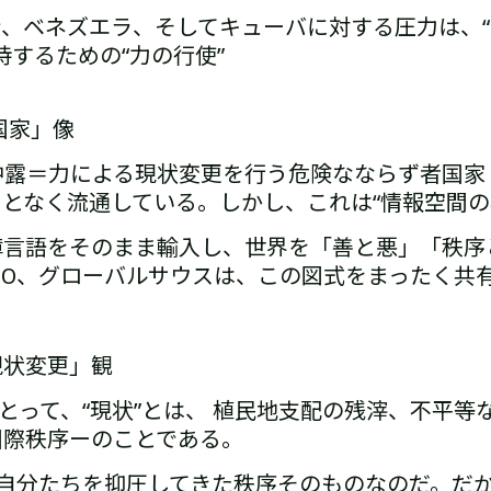
ン、ベネズエラ、そしてキューバに対する圧力は、
するための“力の行使”
国家」像
中露＝力による現状変更を行う危険なならず者国家
ことなく流通している。
しかし、これは“情報空間の
障言語をそのまま輸入し、
世界を「善と悪」「秩序
SCO、グローバルサウス――は、
この図式をまったく共
現状変更」観
にとって、“現状”とは、 植民地支配の残滓、不平等
国際秩序ーのことである。
、自分たちを抑圧してきた秩序そのものなのだ。だ