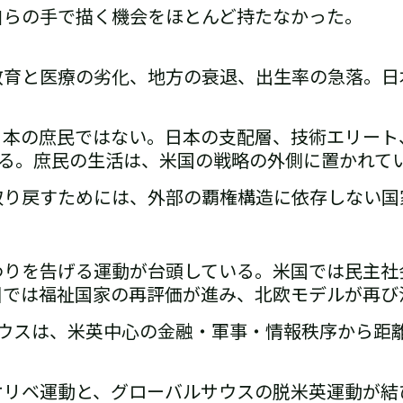
自らの手で描く機会をほとんど持たなかった。
教育と医療の劣化、地方の衰退、出生率の急落。
日
日本の庶民ではない。
日本の支配層、技術エリート
る。
庶民の生活は、米国の戦略の外側に置かれて
取り戻すためには、外部の覇権構造に依存しない国
わりを告げる運動が台頭している。
米国では民主社
州では福祉国家の再評価が進み、北欧モデルが再び
サウスは、
米英中心の金融・軍事・情報秩序から距
オリベ運動と、グローバルサウスの脱米英運動
が結