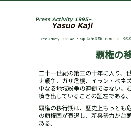
Press Activity 1995~ Yasuo Kaji（加治康男） HOME
>
投稿
覇権の移
二十一世紀の第三の十年に入り、
ナ戦争、ガザ危機、イラン・ベネ
単なる地域紛争の連鎖ではない。
噴き出していることの証左である
覇権の移行期は、歴史上もっとも
の覇権国が衰退し、新興勢力が台
ある。