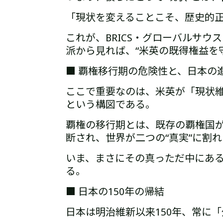
「現状を変えることこそ、歴史的
これが、BRICS・グローバルサウ
派から見れば、
“米英の既得権益を
■ 覇権移行期の危険性と、日本の
ここで重要なのは、
米英が「現状
という構図である。
覇権の移行期とは、
既存の覇権国
断され、
世界が二つの“真実”に割れ
いま、まさにその真っただ中にあ
る。
■ 日本の150年の帰結
日本は明治維新以来150年、
常に「