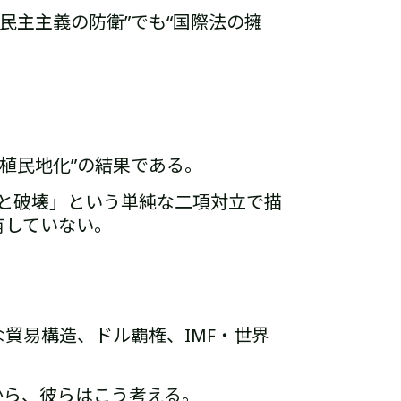
“民主主義の防衛”でも“国際法の擁
植民地化”の結果である。
と破壊」という単純な二項対立で描
有していない。
な貿易構造、ドル覇権、IMF・世界
から、彼らはこう考える。