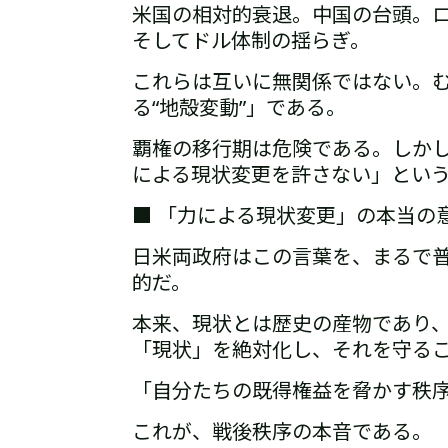
米国の相対的衰退。
中国の台頭。
そしてドル体制の揺らぎ。
これらは互いに無関係ではない。
る“地殻変動”」である。
覇権の移行期は危険である。
しか
による現状変更を許さない」
とい
■ 「力による現状変更」の本当の
日米両政府はこの言葉を、まるで
的だ。
本来、現状とは歴史の産物であり
「現状」を絶対化し、それを守るこ
「自分たちの既得権益を脅かす秩
これが、戦後秩序の本音である。