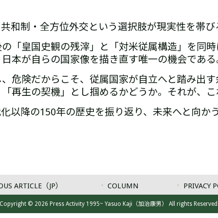
・共和制・全方位外交と
いう選択肢が現実性を帯び
後の「皇国史観の残滓」と「対米従属構造」を同時
、日本が自らの国家像を描き直す唯一の機会である
し、危険だからこそ、従属国家が自立へと踏み出す
く「再生の契機」とし掴めるかどうか。それが、こ
化以降の150年の歴史を振り返り、未来へと向か
OUS ARTICLE（JP）
COLUMN
PRIVACY P
Copyright © 2026 Press Activity 1995~ Yasuo Kaji（加治康男） All rights Reserved