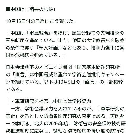
■中国は「諸悪の根源」
10月15日付の産経はこう報じた。
「中国は『軍民融合』を掲げ、民生分野での先端技術の
軍事転用を進めている。また、他国の大学教員らを破格
の条件で雇う『千人計画』
などもあり、技術力強化に各
国が危機感を強めている。」
日本会議傘下のオピニオン機関「国家基本問題研究所」
の「直言」は中国脅威と重ねて学術会議批判キャンペー
ンを続けている。以下は10月5日の「直言」の一部抜粋
である。
「・軍事研究を拒否し中国とは学術協力
一方、学術会議が力を入れているのが、「軍事研究の
禁止」を旨とした防衛省関連研究の否定である。実例を
一つ挙げる。北大は2016年度、防衛省の安全保障技術研
究推進制度に応募し、微細な泡で船底を覆い船の航行の