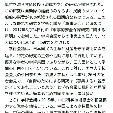
抵抗を減らすM教授（流体力学）の研究が採択された。
この研究は自衛隊の艦艇のみならず、民間のタンカーや
船舶の燃費が10%低減される画期的なものである。この
ような優れた研究を学術会議が『軍事研究』と決めつ
け、2017年3月24日付の『軍事的安全保障研究に関する
声明』で批判した。学術会議からの事実上の圧力で、北
大はついに2018年に研究を辞退した。
学術会議は、日本国民の生命と財産を守る防衛に異を
くみ
唱え、特定の野党の主張や活動に
与
して行動している。
優秀な学者の学術集団でありながら、圧力団体として学
問の自由を自ら否定している。これに対し、国立大学協
会会長の永田恭介氏（筑波大学長）は今年3月26日の記
者会見で、『自衛のためにする研究は（募集する）省庁
がどこであれ正しいと思う』と学術会議に批判的な見解
を述べている。筆者も含め賛同する研究者は多い。
さらに学術会議は2015年、中国科学技術協会と相互協
力する覚書を締結している。中国による少数民族の抑
圧、香港の弾圧、南シナ海の軍事基地化といった強権的