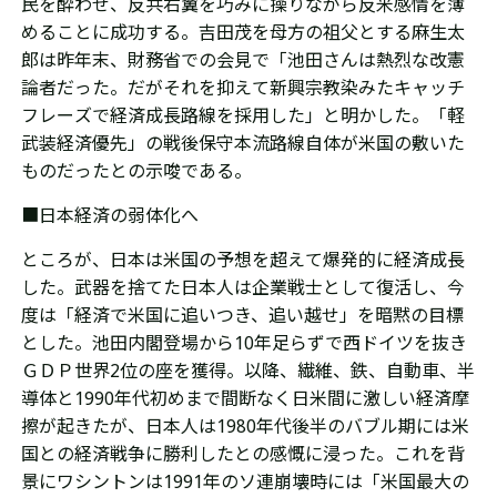
民を酔わせ、反共右翼を巧みに操りながら反米感情を薄
めることに成功する。吉田茂を母方の祖父とする麻生太
郎は昨年末、財務省での会見で「池田さんは熱烈な改憲
論者だった。だがそれを抑えて新興宗教染みたキャッチ
フレーズで経済成長路線を採用した」と明かした。「軽
武装経済優先」の戦後保守本流路線自体が米国の敷いた
ものだったとの示唆である。
■日本経済の弱体化へ
ところが、日本は
米国の予想を超えて爆発的に経済成長
した。
武器を捨てた
日本人は企業戦士として復活し、今
度は「経済で米国に追いつき、追い越せ」を暗黙の目標
とした。池田内閣登場から10年足らずで西ドイツを抜き
ＧＤＰ世界2位の座を獲得。以降、繊維、鉄、自動車、半
導体と1990年代初めまで間断なく日米間に激しい経済摩
擦が起きたが、日本人は1980年代後半のバブル期には米
国との経済戦争に勝利したとの感慨に浸った。これを背
景にワシントンは1991年のソ連崩壊時には「米国最大の