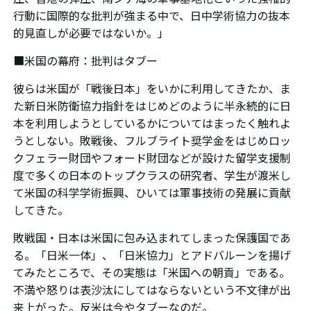
行動に国際的な批判が強まる中で、日中学術協力の抜本
的見直しが必要ではないか。」
■米国の幕府：批判はタブー
彼らは米国が「戦後日本」をいかに利用してきたか、ま
た新日米防衛協力指針をはじめ
どのように半
永続的に日
本を利用しようとしているかについてはまったく触れよ
うとしない。敗戦後、フルブライト奨学金をはじめロッ
クフェラー財団やフォード財団などが設けた留学支援制
度で多くの日本のトップクラスの研究者、学生が渡米し
て米国の科学学術振興、ひいては軍事技術の発展に貢献
してきた。
敗戦国・日本は米国に包み込まれてしまった保護国であ
る。「日米一体」、「日米協力」とアドバルーンを揚げ
てみたところで、その実態は「米国への朝貢」である。
不満や怒りは表沙汰にしてはならないという不文律が出
来上がった。反米は今やタブーなのだ。