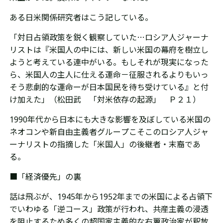
ある日米関係研究者はこう記している。
「対日占領政策を鋭く観察していた…ロシア人ジャーナ
リストは『米国人の中には、新しい米国の幕府を樹立し
ようと考えている連中がいる。もしそれが現実になった
ら、米国人の主人に仕える運命－征服されるよりもいっ
そう悲劇的な運命ーが日本国民を待ち受けている』と付
け加えた」（松田武 「対米依存の起源」 Ｐ２１）
1990年代から日本にも大きな影響を及ぼしている米国の
ネオコンや新自由主義者グループこそこのロシア人ジャ
ーナリストの指摘した「米国人」の後継者・末裔であ
る。
■「経済優先」の裏
話は飛ぶが、1945年から1952年までの米国による占領下
でいわゆる「逆コース」政策が行われ、共産主義の浸透
を阻止するため多くの超国家主義的な右翼政治家が釈放