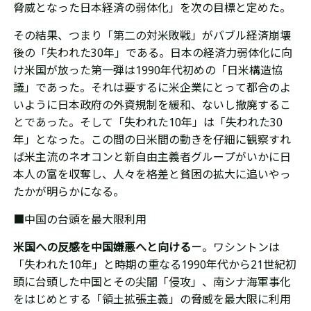
脅威となった日本経済の弱体化」を
次の目標
と定めた。
その結果、つまり「第二の対米敗戦」がバブル経済崩壊
後の「失われた30年」である。日本の経済力弱体化に向
け
米国が放った第一弾は1990年代初めの「日米構造協
議」であった。それは要するに米企業にとって都合のよ
いように日本政府の外資規制を緩和、ないし撤廃するこ
とであった。そして「失われた10年」は「失われた30
年」となった。この間の日米間の動きを仔細に観察すれ
ば米主流のネオコンと新自由主義者グループがいかに日
本人の富を収奪し、人々を格差と貧困の拡大に追いやっ
たかが明らかになる。
■中国の台頭を最大限利用
米国への反感を中国
嫌悪
へと向ける－
。ワシントンは
「失われた10年」と時期の重なる1990年代から21世紀初
頭に台頭した中国とその尖閣「侵攻」、南シナ海軍事化
をはじめとする「領土拡張主義」の脅威を最大限に利用