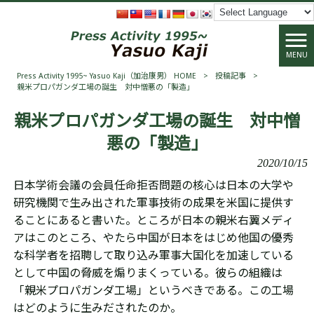
MENU
Press Activity 1995~ Yasuo Kaji（加治康男） HOME
>
投稿記事
>
親米プロパガンダ工場の誕生 対中憎悪の「製造」
親米プロパガンダ工場の誕生 対中憎
悪の「製造」
2020/10/15
日本学術会議の会員任命拒否問題の核心は日本の大学や
研究機関で生み出された軍事技術の成果を米国に提供す
ることにあると書いた。ところが日本の親米右翼メディ
アはこのところ、やたら中国が日本をはじめ他国の優秀
な科学者を招聘して取り込み軍事大国化を加速している
として中国の脅威を煽りまくっている。彼らの組織は
「親米プロパガンダ工場」というべきである。この工場
はどのように生みだされたのか。