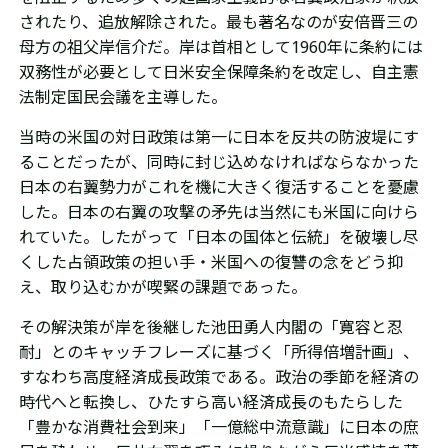
されたり、追放解除された。最も著名なのが安倍晋三の
母方の祖父岸信介だ。岸は首相として1960年に条約には
双務性が必要として日米安全保障条約を改定し、自主憲
法制定国民会議を主導した。
当時の米国の対日政策は第一に日本を反共の防波堤にす
ることだったが、同時に封じ込めなければならなかった
日本の右翼勢力がこれを機に大きく復活することを憂慮
した。日本の右翼の攻撃の矛先は当然にも米国に向けら
れていた。したがって「日本の国体と伝統」を破壊し尽
くした占領政策の担い手・米国への復讐の念をどう抑
え、取り込むかが喫緊の課題であった。
その解決策が岸を後継した池田勇人内閣の「寛容と忍
耐」とのキャッチフレーズに基づく「所得倍増計画」、
すなわち高度経済成長政策である。政治の季節を経済の
時代へと転換し、ひたすら高い経済成長のもたらした
「豊かな消費社会到来」「一億総中流意識」に日本の庶