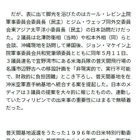
だが、表に出て脚光を浴びたのはカール・レビン上院
軍事委員会委員長（民主）とジム・ウェッブ同外交委員
会東アジア太平洋小委員長（民主）の日本訪問だけだっ
た。２議員は北澤防衛相（当時）や松本外相（同）らと
会談、沖縄現地を訪問して帰国後、ジョン・マケイン上
院軍事委員会共和党筆頭委員とともに同年５月１１日、
３議員連名で宜野湾市にある米海兵隊の普天間飛行場の
名護市辺野古への移設計画を「非現実的で、実行不可能
で、財政的に負担困難」とこき下ろし、普天間基地を在
沖米空軍嘉手納基地へ統合する案を提起した。日本のメ
ディアは３議員の提案を大々的に報じたものの、連動し
ていたフィリピンでの出来事の重要性にはまるで無頓着
だった。
普天間基地返還をうたった１９９６年の日米特別行動委