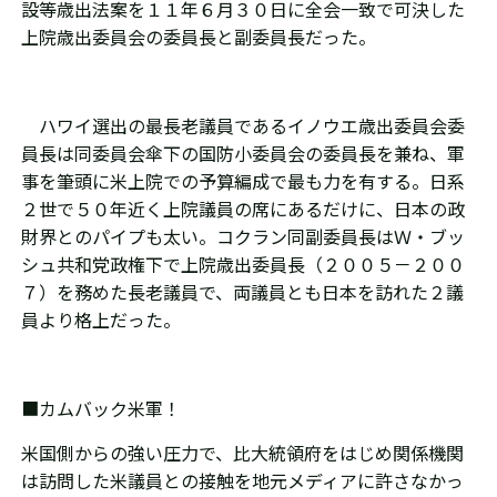
設等歳出法案を１１年６月３０日に全会一致で可決した
上院歳出委員会の委員長と副委員長だった。
ハワイ選出の最長老議員であるイノウエ歳出委員会委
員長は同委員会傘下の国防小委員会の委員長を兼ね、軍
事を筆頭に米上院での予算編成で最も力を有する。日系
２世で５０年近く上院議員の席にあるだけに、日本の政
財界とのパイプも太い。コクラン同副委員長はＷ・ブッ
シュ共和党政権下で上院歳出委員長（２００５－２００
７）を務めた長老議員で、両議員とも日本を訪れた２議
員より格上だった。
■カムバック米軍！
米国側からの強い圧力で、比大統領府をはじめ関係機関
は訪問した米議員との接触を地元メディアに許さなかっ