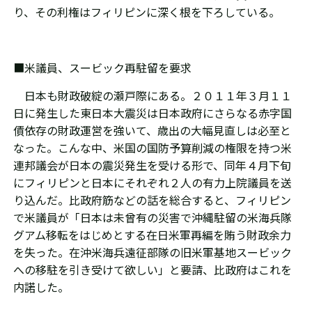
り、その利権はフィリピンに深く根を下ろしている。
■米議員、スービック再駐留を要求
日本も財政破綻の瀬戸際にある。２０１１年３月１１
日に発生した東日本大震災は日本政府にさらなる赤字国
債依存の財政運営を強いて、歳出の大幅見直しは必至と
なった。こんな中、米国の国防予算削減の権限を持つ米
連邦議会が日本の震災発生を受ける形で、同年４月下旬
にフィリピンと日本にそれぞれ２人の有力上院議員を送
り込んだ。比政府筋などの話を総合すると、フィリピン
で米議員が「日本は未曾有の災害で沖縄駐留の米海兵隊
グアム移転をはじめとする在日米軍再編を賄う財政余力
を失った。在沖米海兵遠征部隊の旧米軍基地スービック
への移駐を引き受けて欲しい」と要請、比政府はこれを
内諾した。