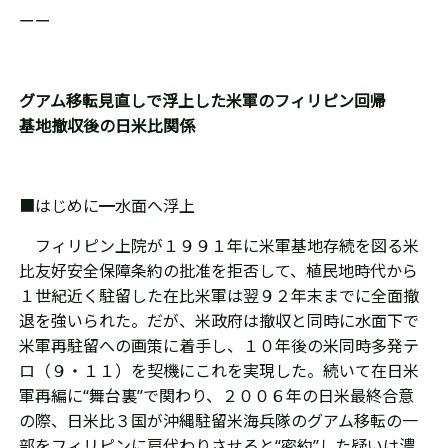
ーー
グアム移転見直しで浮上した米軍のフィリピン回帰
基地撤収後の日米比関係
■はじめに━水面へ浮上
フィリピン上院が１９９１年に米軍基地存続を図る米
比友好安全保障条約の批准を拒否して、植民地時代から
１世紀近く駐留した在比米軍は翌９２年末までに全面撤
退を強いられた。だが、米政府は撤収と同時に水面下で
米軍再駐留への画策に着手し、１０年後の米同時多発テ
ロ（９・１１）を契機にこれを実現した。続いて在日米
軍再編に“舞台裏”で関わり、２００６年の日米最終合意
の際、日米比３国が沖縄駐留米海兵隊のグアム移転の一
部をフィリピンに肩代わりさせると“密約”した疑いは濃