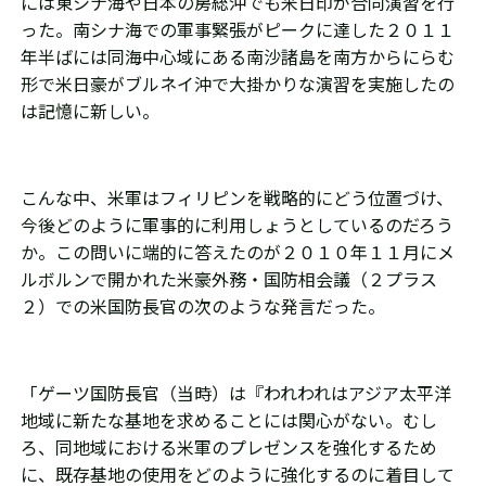
には東シナ海や日本の房総沖でも米日印が合同演習を行
った。南シナ海での軍事緊張がピークに達した２０１１
年半ばには同海中心域にある南沙諸島を南方からにらむ
形で米日豪がブルネイ沖で大掛かりな演習を実施したの
は記憶に新しい。
こんな中、米軍はフィリピンを戦略的にどう位置づけ、
今後どのように軍事的に利用しょうとしているのだろう
か。この問いに端的に答えたのが２０１０年１１月にメ
ルボルンで開かれた米豪外務・国防相会議（２プラス
２）での米国防長官の次のような発言だった。
「ゲーツ国防長官（当時）は『われわれはアジア太平洋
地域に新たな基地を求めることには関心がない。むし
ろ、同地域における米軍のプレゼンスを強化するため
に、既存基地の使用をどのように強化するのに着目して