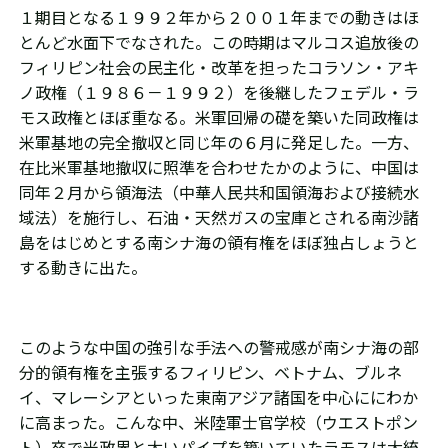
１期目となる１９９２年から２００１年までの動きはほ
とんど水面下でなされた。この時期はマルコス追放後の
フィリピン社会の民主化・改革を担ったコラソン・アキ
ノ政権（１９８６－１９９２）を後継したフェデル・ラ
モス政権とほぼ重なる。米軍回帰の礎を築いた同政権は
米軍基地の完全撤収と同じ年の６月に発足した。一方、
在比米軍基地撤収に照準を合わせたかのように、中国は
同年２月から領海法（中華人民共和国領海および接続水
域法）を施行し、石油・天然ガスの宝庫とされる南沙諸
島をはじめとする南シナ海の領有権をほぼ独占しょうと
する動きに出た。
このような中国の強引な手法への警戒感が南シナ海の部
分的領有権を主張するフィリピン、ベトナム、ブルネ
イ、マレーシアといった東南アジア諸国を中心ににわか
に高まった。こんな中、米陸軍士官学校（ウエストポン