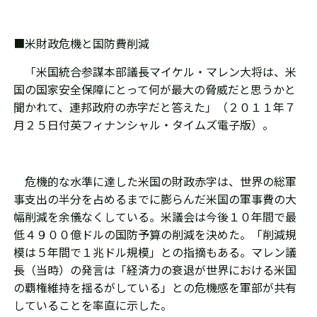
■米財政危機と国防費削減
「米国統合参謀本部議長マイケル・マレン大将は、米
国の国家安全保障にとって何が最大の脅威だと思うかと
聞かれて、連邦政府の赤字だと答えた」（２０１１年７
月２５日付英フィナンシャル・タイムズ電子版）。
危機的な水準に達した米国の財政赤字は、世界の総軍
事支出の半分を占めるまでに膨らんだ米国の軍事費の大
幅削減を余儀なくしている。米議会は今後１０年間で最
低４９００億ドルの国防予算の削減を決めた。「削減規
模は５年間で１兆ドル規模」との指摘もある。マレン議
長（当時）の発言は「経済力の衰退が世界における米国
の覇権維持を揺るがしている」との危機感を軍部が共有
していることを率直に示した。