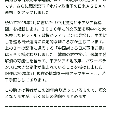
です。さらに
関連記事「オバマ政権下の日米ＡＳＥＡＮ
連携」をアップしました。
続いて2019年2月に書いた「中比提携と東アジア新構
図」を掲載します。２０１６年に外交政策を
親中へと
大
転換したドゥテルテ政権が
フィリピンに
登場し、中国封
じを巡る日米連携に決定的なほころびが生じています。
上の３本の記事に通底する「中国封じる日米軍事連携」
は大きく様変わりしました。韓国の対中接近、米韓同盟
解消の可能性を含めて、
東アジアの地政学、パワーバラ
ンスに大きな変化が生まれていることを指摘しました。
記述は2020年7月現在の情勢を一部アップデートし、若
干
手直ししてあります。
この動きは著者がこの20年余り追っているもので、短文
となりますが、
近く
最新の動向をまとめます。
ーーーーーーーーーーーーーーーーーーーーーーーーー
ーーーーーーーーーーーーーーーーーーーーーーーーー