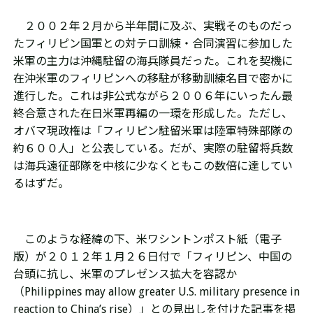
２００２年２月から半年間に及ぶ、実戦そのものだっ
たフィリピン国軍との対テロ訓練・合同演習に参加した
米軍の主力は沖縄駐留の海兵隊員だった。これを契機に
在沖米軍のフィリピンへの移駐が移動訓練名目で密かに
進行した。これは非公式ながら２００６年にいったん最
終合意された在日米軍再編の一環を形成した。ただし、
オバマ現政権は「フィリピン駐留米軍は陸軍特殊部隊の
約６００人」と公表している。だが、実際の駐留将兵数
は海兵遠征部隊を中核に少なくともこの数倍に達してい
るはずだ。
このような経緯の下、米ワシントンポスト紙（電子
版）が２０１２年１月２６日付で「フィリピン、中国の
台頭に抗し、米軍のプレゼンス拡大を容認か
（
P
hilippines may allow greater U.S. military presence in
reaction to China’s rise）」との見出しを付けた記事を掲