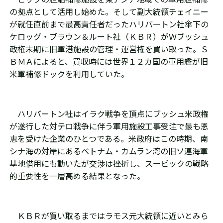
の拠点として活用し始めた。そして副大統領チェイニー
が就任直前まで最高責任者だったハリバートン社傘下の
ケロッグ・ブラウン＆ルート社（ＫＢＲ）がＷブッシュ
政権末期に旧軍港施設の管理・運営権を買い取った。Ｓ
ＢＭＡによると、買収時には世界１２カ国の軍用艦が旧
米軍補修ドックを利用していた。
ハリバートン社はイラク戦争を頂点にブッシュ米政権
が遂行した対テロ戦争に伴う軍用施設工事受注で最も恩
恵を受けた企業のひとつである。米政府はこの時期、南
シナ海の対岸にあるベトナム・カムラン湾の旧ソ連海軍
基地借用にも動いたが交渉は挫折し、スービックの戦略
的重要性を一層高める結果となった。
ＫＢＲが買い取るまではラモス元大統領に近いとみら