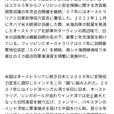
は２００５年からフィリピンと安全保障に関する次官級
政策協議の年次会合開催を継続、０７年にはオーストラ
リアと日豪安保協力宣言に署名した。２０１１年１１月
にオバマ米大統領が訪豪した際、米海兵隊の駐留を発表
したオーストラリア北部準州ダーウィンの周辺域で、日
本の自衛隊は親善訪問の名の下、豪軍と年次演習を続け
ている。フィリピンとオーストラリアは０７年に訪問豪
軍地位協定（ＳＯＦＡ）を締結、南シナ海周縁海域で米
豪比の３カ国合同軍事演習を頻繁に実施中だ。
米国はオーストラリアに続き日本と２００８年に安保協
力宣言に調印したインドをこの〝盾”に組み入れた。２０
０７年にはインド洋ベンガル湾で米印に日本、オースト
ラリア、シンガポールが加わりインド洋では史上最大と
なった合同演習を繰り広げ、ミャンマー、パキスタンの
インド洋域に軍事拠点を設けた中国をけん制。翌０８年