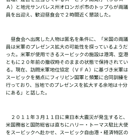
Ａ）と地元サンバレス州オロンガポ市のトップらが両議
員を出迎え、歓迎昼食会で２時間近く懇談した。
昼食会へ出席した人物は匿名を条件に、「米国の両議
員は米軍のプレゼンス拡大の可能性を探っているようだ
った。米軍が使用できるスービックの施設は港湾、空港
ともに２０年前の撤収時そのままの状態で保持されてい
る。現在、訪問米軍地位協定（ＶＦＡ）に基づき米軍は
スービックを拠点にフィリピン国軍と頻繁に合同訓練を
行っており、当地でのプレゼンスを拡大する余地は十分
にある」と話した。
２０１１年３月１１日に東日本大震災が発生すると、
米国務省と国防総省は直ちにハリー・トーマス駐比大使
をスービックへ赴かせ、スービック自由港・経済特区の