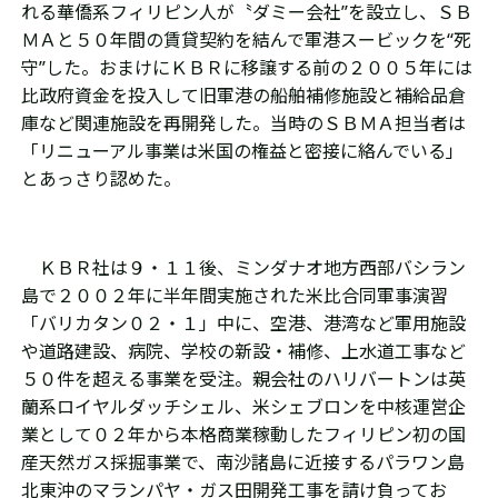
れる華僑系フィリピン人が〝ダミー会社”を設立し、ＳＢ
ＭＡと５０年間の賃貸契約を結んで軍港スービックを“死
守”した。おまけにＫＢＲに移譲する前の２００５年には
比政府資金を投入して旧軍港の船舶補修施設と補給品倉
庫など関連施設を再開発した。当時のＳＢＭＡ担当者は
「リニューアル事業は米国の権益と密接に絡んでいる」
とあっさり認めた。
ＫＢＲ社は９・１１後、ミンダナオ地方西部バシラン
島で２００２年に半年間実施された米比合同軍事演習
「バリカタン０２・１」中に、空港、港湾など軍用施設
や道路建設、病院、学校の新設・補修、上水道工事など
５０件を超える事業を受注。親会社のハリバートンは英
蘭系ロイヤルダッチシェル、米シェブロンを中核運営企
業として０２年から本格商業稼動したフィリピン初の国
産天然ガス採掘事業で、南沙諸島に近接するパラワン島
北東沖のマランパヤ・ガス田開発工事を請け負ってお