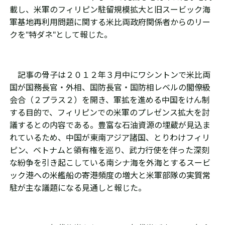
載し、米軍のフィリピン駐留規模拡大と旧スービック海
軍基地再利用問題に関する米比両政府関係者からのリー
クを
"
特ダネ
"
として報じた。
記事の骨子は２０１２年３月中にワシントンで米比両
国が国務長官・外相、国防長官・国防相レベルの閣僚級
会合（２プラス２）を開き、軍拡を進める中国をけん制
する目的で、フィリピンでの米軍のプレゼンス拡大を討
議するとの内容である。豊富な石油資源の埋蔵が見込ま
れているため、中国が東南アジア諸国、とりわけフィリ
ピン、ベトナムと領有権を巡り、武力行使を伴った深刻
な紛争を引き起こしている南シナ海を外海とするスービ
ック港への米艦船の寄港頻度の増大と米軍部隊の実質常
駐が主な議題になる見通しと報じた。