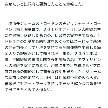
させたいと比政府に要請したことを示唆した。
現市長ジェームス・ゴードンの実兄リチャード・ゴー
ドンは前上院議員で、２０１０年フィリピン大統領選挙
に立候補し落選したものの、比政界の実力者である。１
９９１年の新基地条約批准をめぐってはスービック基地
の地元市長として批准を支持する全国運動を主導した筋
金入りの親米派として知られる。また、２００２年以
降、沖縄駐留の米海兵隊を移動訓練の名目でフィリピン
への移駐を促すにあたり、沖縄にまで足を運ぶなどアロ
ヨ前政権の閣僚として重要な役割を果たした。ジェーム
ス現市長の断定的な言い回しは比政府中枢のみならず、
米政界にもネットワークを持つ実兄から確かな情報を得
て出てきたとみて大過ない。