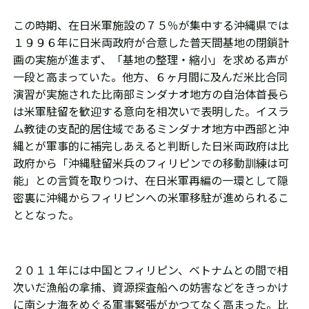
この時期、在日米軍施設の７５％が集中する沖縄県では
１９９６年に日米両政府が合意した普天間基地の閉鎖計
画の実施が進まず、「基地の整理・縮小」を求める声が
一段と高まっていた。他方、６ヶ月間に及んだ米比合同
演習が実施された比南部ミンダナオ地方の自治体首長ら
は米軍駐留を歓迎する意向を相次いで表明した。イスラ
ム教徒の支配的居住域であるミンダナオ地方中西部と沖
縄とが軍事的に補完しあえると判断した日米両政府は比
政府から「沖縄駐留米兵のフィリピンでの移動訓練は可
能」との言質を取りつけ、在日米軍再編の一環として隠
密裏に沖縄からフィリピンへの米軍移駐が進められるこ
ととなった。
２０１１年には中国とフィリピン、ベトナムとの間で相
次いだ漁船の拿捕、資源探査船への妨害などをきっかけ
に南シナ海をめぐる軍事緊張がかつてなく高まった。比