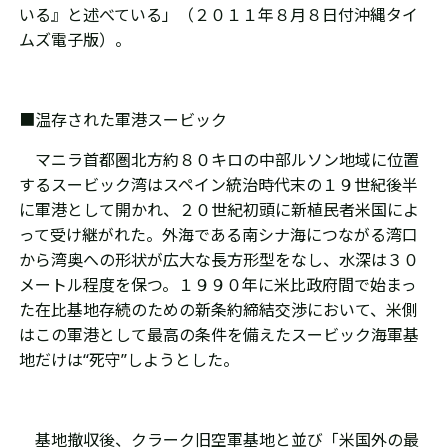
いる』と述べている」（２０１１年８月８日付沖縄タイ
ムズ電子版）。
■温存された軍港スービック
マニラ首都圏北方約８０キロの中部ルソン地域に位置
するスービック湾はスペイン統治時代末の１９世紀後半
に軍港として開かれ、２０世紀初頭に新植民者米国によ
って受け継がれた。外海である南シナ海につながる湾口
から湾奥への形状が広大な長方形型をなし、水深は３０
メートル程度を保つ。１９９０年に米比政府間で始まっ
た在比基地存続のための新条約締結交渉において、米側
はこの軍港として最高の条件を備えたスービック海軍基
地だけは“死守”しようとした。
基地撤収後、クラーク旧空軍基地と並び「米国外の最