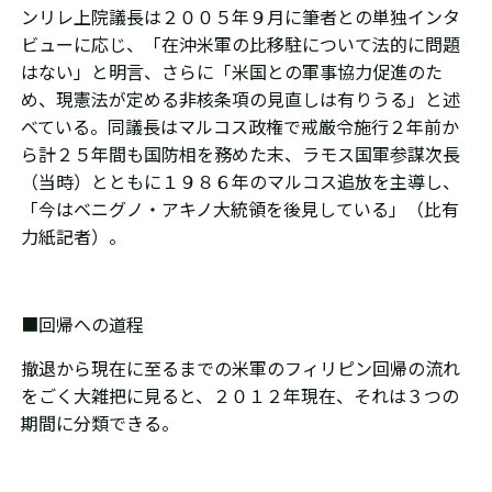
ンリレ上院議長は２００５年９月に筆者との単独インタ
ビューに応じ、「在沖米軍の比移駐について法的に問題
はない」と明言、さらに「米国との軍事協力促進のた
め、現憲法が定める非核条項の見直しは有りうる」と述
べている。同議長はマルコス政権で戒厳令施行２年前か
ら計２５年間も国防相を務めた末、ラモス国軍参謀次長
（当時）とともに１９８６年のマルコス追放を主導し、
「今はベニグノ・アキノ大統領を後見している」（比有
力紙記者）。
■回帰への道程
撤退から現在に至るまでの米軍のフィリピン回帰の流れ
をごく大雑把に見ると、２０１２年現在、それは３つの
期間に分類できる。