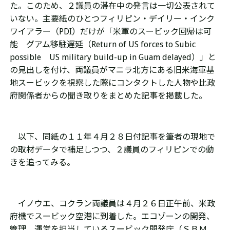
た。このため、２議員の滞在中の発言は一切公表されて
いない。主要紙のひとつフィリピン・デイリー・インク
ワイアラー（PDI）だけが「米軍のスービック回帰は可
能 グアム移駐遅延（
Return of US forces to Subic
possible
US military build-up in Guam delayed）」と
の見出しを付け、両議員がマニラ北方にある旧米海軍基
地スービックを視察した際にコンタクトした人物や比政
府関係者からの聞き取りをまとめた記事を掲載した。
以下、同紙の１１年４月２８日付記事を筆者の現地で
の取材データで補足しつつ、２議員のフィリピンでの動
きを追ってみる。
イノウエ、コクラン両議員は４月２６日正午前、米政
府機でスービック空港に到着した。エコゾーンの開発、
管理、運営を担当しているスービック開発庁（ＳＢＭ