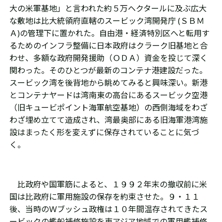
大の米軍基地」と言われた約５万ヘクタールに及ぶ広大
な敷地は比大統領府直轄のスービック湾開発庁
(
ＳＢＭ
Ａ
)
の管理下に置かれた。自由港・経済特別区へと転用す
るためのインフラ整備に日本政府はクラーク旧基地と合
わせ、多額な政府開発援助（ＯＤＡ）資金を投じて深く
関わった。そのひとつが最新のコンテナ港建設だった。
スービック湾を後背地から眺めてみると興味深い。新港
とコンテナヤードは湾南東の高台にあるスービック空港
（旧キュービポイント海軍航空基地）の西側海域をわざ
わざ埋め立てて造成され、湾最奥部にある旧海軍港湾施
設はまったく形を変えずに保存されていることに気づ
く。
比政府や国軍筋によると、１９９２年末の撤収前に米
国は比政府に軍用施設の保存を約束させた。９・１１
後、当時のＷブッシュ政権は１０年間温存されてきたス
ービックの艦船補修施設を東アジア地域での軍用艦補修