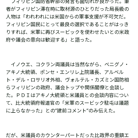
フィリピン国防省幹部の発言も歯切れが良かった。筆
者がフィリピン滞在時に取材源のひとりだった局長級の
人物は「われわれには米国からの軍事支援が不可欠だ。
フィリピン国民にとって最良の選択であることがはっき
りすれば、米軍に再びスービックを使わせたいとの米政
府や議会の意向は歓迎する」と語った。
イノウエ、コクラン両議員は当然ながら、ベニグノ・
アキノ大統領、ポンセ・エンリレ上院議長、アルベル
ト・デル・ロサリオ外相、ヴォルテル・カズミン国防相
らフィリピンの政府、議会トップや関係閣僚と会談し
た。ＰＤＩはアキノ大統領と米議員との会談内容につい
て、比大統領府報道官の「米軍のスービック駐屯は議題
に上らなかった」との”建前コメント”のみ伝えた。
だが、米議員のカウンターパートだった比政界の重鎮エ