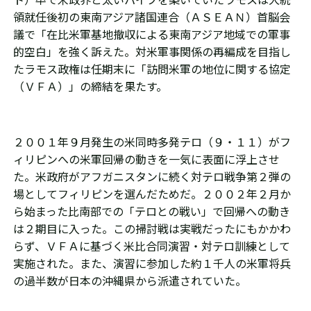
ト）卒で米政界と太いパイプを築いていたラモスは大統
領就任後初の東南アジア諸国連合（ＡＳＥＡＮ）首脳会
議で「在比米軍基地撤収による東南アジア地域での軍事
的空白」を強く訴えた。対米軍事関係の再編成を目指し
たラモス政権は任期末に「訪問米軍の地位に関する協定
（ＶＦＡ）」の締結を果たす。
２００１年９月発生の米同時多発テロ（９・１１）がフ
ィリピンへの米軍回帰の動きを一気に表面に浮上させ
た。米政府がアフガニスタンに続く対テロ戦争第２弾の
場としてフィリピンを選んだためだ。２００２年２月か
ら始まった比南部での「テロとの戦い」で回帰への動き
は２期目に入った。この掃討戦は実戦だったにもかかわ
らず、ＶＦＡに基づく米比合同演習・対テロ訓練として
実施された。また、演習に参加した約１千人の米軍将兵
の過半数が日本の沖縄県から派遣されていた。