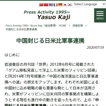
MENU
Press Activity 1995~ Yasuo Kaji（加治康男） HOME
>
投稿記事
>
中国封じる日米比軍事連携
中国封じる日米比軍事連携
2020/07/19
はじめに
岩波書店の月刊誌「世界」2012年6月号に掲載された
「グアム移転見直しで浮上した米軍のフィリピン回帰」
と同2014年7月号掲載の「中国の海洋進出と日比軍事連
携への道」の原文をアップします。それぞれ米国による
中国封じ込め戦略の最も重要な駒として日本が活用さ
れ、米軍がフィリピンに日米共同の軍事拠点を構築しよ
うとする現在も進行中の動きを追ったもので、上の「
中
国封じる日米比軍事連携
」は２つの記事の共通タイトル