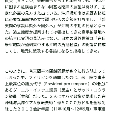
員会（ＳＡＣＯ）最終報告から１６年経っても、市街地
に囲まれ危険極まりない同基地閉鎖の展望は開けず、固
定化必至の見方さえ出ている。沖縄県知事は辺野古移転
に必要な海面埋め立て認可拒否の姿勢を打ち出し、「普
天間の移設は県外か国外へ」が沖縄の不動の民意となっ
た。過去幾度か提案されては頓挫してきた嘉手納基地へ
の統合に実現の見込みはない。日本の県外世論は「在日
米軍施設が過剰集中する沖縄の負担軽減」の総論に賛成
しても、地元に波及する各論になると拒絶してきた。
このように、普天間基地閉鎖問題が完全に行き詰まって
しまった中、フィリピンを訪問したのは、米上院で事実
上最高位の議長代行（President pro tempore ）の地位に
あるダニエル・イノウエ議員（民主）とサッド・コクラ
ン議員（共和）だった。２人はオバマ政権が要求した在
沖縄海兵隊グアム移転費約１億５０００万ドルを全額削
除した２０１２会計年度（11年
10
月～
12
年
9
月）軍事建