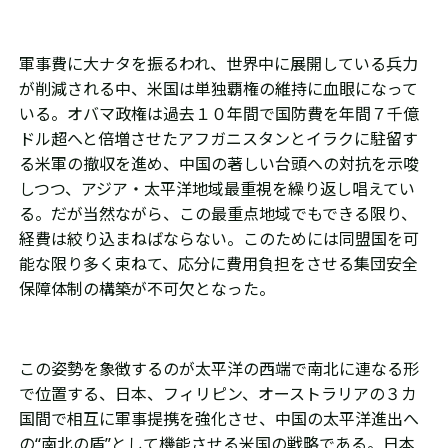
軍事費に大ナタを振るわれ、世界中に展開している兵力
が削減される中、米国は単独覇権の維持に血眼になって
いる。オバマ政権は過去１０年間で国防費を年間７千億
ドル超へと倍増させたアフガニスタンとイラクに駐留す
る米軍の撤収を進め、中国の著しい台頭への対抗を示唆
しつつ、アジア・太平洋地域最重視を繰り返し唱えてい
る。だが当然ながら、この最重点地域でもできる限り、
経費は絞り込まねばならない。このためには同盟国を可
能な限り多く束ねて、応分に費用負担をさせる集団安全
保障体制の構築が不可欠となった。
この姿勢を象徴するのが太平洋の西端で南北に連なる形
で位置する、日本、フィリピン、オーストラリアの３カ
国間で相互に軍事提携を強化させ、中国の太平洋進出へ
の“南北の盾”として機能させる米国の戦略である。日本