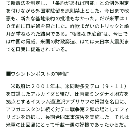
て新憲法を制定し、「条約があれば可能」との例外規定
を付けながら外国軍駐留を原則禁止とした。今日まで改
憲も、新たな基地条約の批准もなかった。だが米軍は１
０年前に再駐留を果たした。詐欺まがいのトリックと詭
弁が重ねられた結果である。“根拠なき駐留”は、今日で
は中国の脅威、米国の財政窮迫、はては東日本大震災ま
でを口実に促進されている。
■
ワシントンポストの
"
特報
"
米政府は２００１年末、米同時多発テロ（９・１１）
を首謀したアルカイダと結び、比南部ミンダナオ地方を
拠点とするイスラム過激派アブサヤフの掃討を名目に、
アフガニスタンに続く対テロ戦争第２弾の場としてフィ
リピンを選択し、長期合同軍事演習を実施した。それは
米軍の比回帰にとって千載一遇の好機であったからだ。