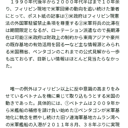
１９９０年代後半から２０００年代半ばまで１０年余
り、フィリピン現地で米軍回帰の動向を追い続けた筆者
にとって、ポスト紙の記事は①米政府はフィリピン現憲
法の外国軍駐留禁止条項を尊重する②米軍将兵の比滞在
は期間限定となるが、ローテーション派遣なので長期滞
在は可能③米政府は財政上の制約から東南アジアや豪州
の既存基地の有効活用を図る━など主な情報源とみられ
る米国務省、ペンタゴンのこれまでの公式見解から一歩
も出ておらず、目新しい情報はほとんど見当たらなかっ
た。
唯一の例外はフィリピン以上に反中意識の高まりをみ
せているベトナムを機に乗じて取り込もうとする米国の
動きであった。具体的には、①ベトナムは２００９年か
ら米艦船の補修を請け負い始めた②ペンタゴンが米軍基
地化に執念を燃やし続けた旧ソ連海軍基地カムラン湾へ
の米軍艦船の入港が２０１１年８月、３８年ぶりに実現