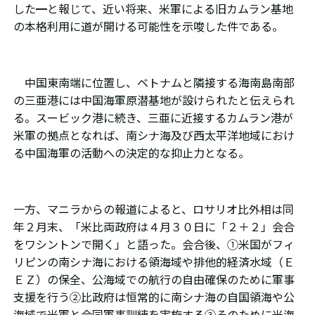
した━と報じて、近い将来、米軍による旧カムラン基地
の本格利用に道が開ける可能性を示唆した件である。
中国東南端に位置し、ベトナムと隣接する海南島南部
の三亜港には中国海軍原潜基地が設けられたと伝えられ
る。スービック港に続き、三亜に近接するカムラン港が
米軍の拠点となれば、南シナ海及び西太平洋地域におけ
る中国海軍の活動への決定的な抑止力となる。
一方、マニラからの報道によると、ロサリオ比外相は同
年２月末、「米比両政府は４月３０日に「２＋２」会合
をワシントンで開く」と語った。会合後、①米国がフィ
リピンの南シナ海における領海域や排他的経済水域（Ｅ
ＥＺ）の保全、公海域での航行の自由確保のために軍事
支援を行う②比政府は恒常的に南シナ海の自国領海や公