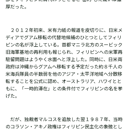
厚だった。
２０１２年初来、米有力紙の報道を皮切りに、日米メ
ディアでグアム移転の代替地候補のひとつとしてフィリ
ピンの名が浮上している。首都マニラ北方のスービック
旧海軍基地の再利用も報じられ、フィリピンへの米軍再
駐留問題はようやく水面へと浮上した。同時に、日米両
政府は沖縄からグアムへ移転する予定だった約８千人の
米海兵隊員の半数弱を他のアジア・太平洋地域へ分散移
転することを公式に認め、オーストラリア、ハワイとと
もに、「一時的滞在」との条件付でフィリピンの名を挙
げた。
だが、独裁者マルコスを追放した翌１９８７年、当時
のコラソン・アキノ政権はフィリピン民主化の象徴とし