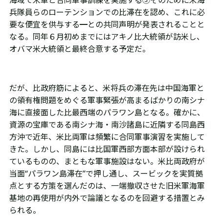
海域で米軍と合同軍事訓練を実施する③そのために米海
兵隊員らのローテンションでの比滞在を認め、これに必
要な便宜を供与する━との共同声明が発表されることと
なる。同年６月初めまでにはアキノ比大統領が訪米し、
オバマ米大統領と最終合意する予定だ。
だが、比政府筋によると、米将兵の滞在先は中国海軍と
の領有権問題をめぐる軍事緊張が高まるばかりの南シナ
海に直接面した比最西端のパラワン島となる。確かに、
資源の宝庫である南シナ海・南沙諸島に近隣する同島西
方沖で近年、米比両軍は頻繁に合同軍事演習を実施して
きた。しかし、同島には比国軍西部方面本部が設けられ
ているものの、まともな軍事施設はない。米比両政府が
当面“パラワン島滞在”で押し通し、スービックを実質拠
点とする方策を選んだのは、一端撤収させた旧米軍海軍
基地の再使用が内外で論議となるのを回避する措置とみ
られる。