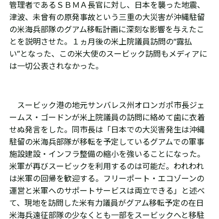
管理者であるＳＢＭＡ長官に対し、日本を襲った地震、
津波、未曾有の原発事故という三重の大災害が沖縄駐留
の米海兵部隊のグアム移転計画に深刻な影響を与えたこ
とを説明させた。１ヵ月後の米上院議員訪問の“露払
い”となった、この米大使のスービック訪問もメディアに
は一切公表されなかった。
スービック港の地元サンバレス州オロンガポ市長ジェ
ームス・ゴードンが米上院議員の訪問に絡めて歯に衣着
せぬ発言をした。同市長は「日本での大災害発生は沖縄
駐留の米海兵部隊が移転を予定しているグアムでの軍事
施設建設・インフラ整備の縮小を強いることになった。
米軍が再びスービックを利用するのは可能だ。われわれ
は米軍の回帰を歓迎する。フリーポート・エコゾーンの
運営と米軍へのサポートサービスは両立できる」と述べ
て、現地を訪問した米有力議員がグアム移転予定の在日
米海兵遠征部隊の少なくとも一部をスービックへと移駐