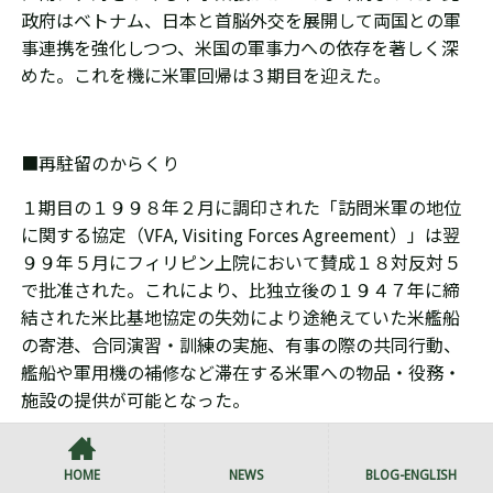
政府はベトナム、日本と首脳外交を展開して両国との軍
事連携を強化しつつ、米国の軍事力への依存を著しく深
めた。これを機に米軍回帰は３期目を迎えた。
■再駐留のからくり
１期目の１９９８年２月に調印された「訪問米軍の地位
に関する協定（VFA, Visiting Forces Agreement）」は翌
９９年５月にフィリピン上院において賛成１８対反対５
で批准された。これにより、比独立後の１９４７年に締
結された米比基地協定の失効により途絶えていた米艦船
の寄港、合同演習・訓練の実施、有事の際の共同行動、
艦船や軍用機の補修など滞在する米軍への物品・役務・
施設の提供が可能となった。
HOME
NEWS
BLOG-ENGLISH
合同演習・訓練に関する期間の取決めが米側にトリック