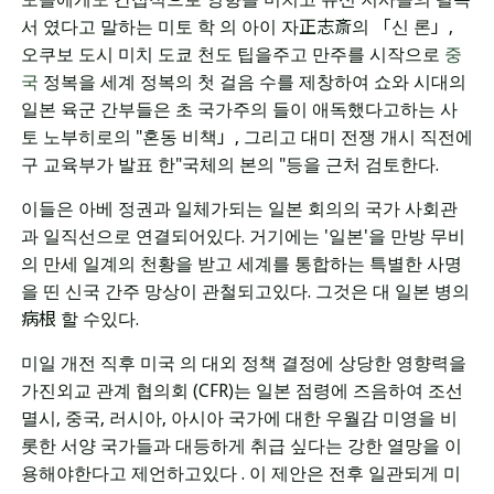
서 였다고 말하는 미토 학 의 아이 자正志斎의 「신 론」
,
오쿠보 도시 미치 도쿄 천도 팁을주고 만주를 시작으로
중
국
정복을 세계 정복의 첫 걸음 수를 제창하여 쇼와 시대의
일본 육군 간부들은 초 국가주의 들이 애독했다고하는 사
토 노부히로의 "혼동 비책」
,
그리고 대미 전쟁 개시 직전에
구 교육부가 발표 한"국체의 본의 "등을 근처 검토한다.
이들은 아베 정권과 일체가되는 일본 회의의 국가 사회관
과 일직선으로 연결되어있다. 거기에는 '일본'을 만방 무비
의 만세 일계의 천황을 받고 세계를 통합하는 특별한 사명
을 띤 신국 간주 망상이 관철되고있다. 그것은 대 일본 병의
病根 할 수있다.
미일 개전 직후 미국 의 대외 정책 결정에 상당한 영향력을
가진외교 관계 협의회 (CFR)는 일본 점령에 즈음하여 조선
멸시, 중국, 러시아, 아시아 국가에 대한 우월감 미영을 비
롯한 서양 국가들과 대등하게 취급 싶다는 강한 열망을 이
용해야한다고 제언하고있다 . 이 제안은 전후 일관되게 미