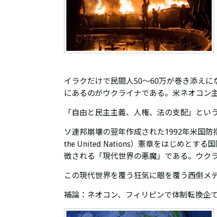
イラクだけで民間人50～60万が巻き添え
にあるのがウクライナである。米ネオコン主
「自由と民主主義、人権、法の支配」とい
ソ連邦崩壊の翌年作成された1992年米国
the United Nations）憲章をは
徴される「現代世界の悪魔」である。
ウク
この現代世界を覆う狂気に眼を覆う西側メ
補論：
ネオコン、
フィリピンで
体制転換企