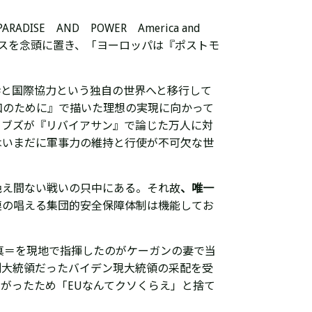
RADISE AND POWER America and
スを念頭に置き、「ヨーロッパは『ポストモ
渉と国際協力という独自の世界へと移行して
和のために』で描いた理想の実現に向かって
ッブズが『リバイアサン』で論じた万人に対
はいまだに軍事力の維持と行使が不可欠な世
絶え間ない戦いの只中にある。それ故
、唯一
連の唱える集団的安全保障体制は機能してお
写真＝を現地で指揮したのがケーガンの妻で当
副大統領だったバイデン現大統領の
采配を受
がったため「EUなんてクソくらえ」と捨て