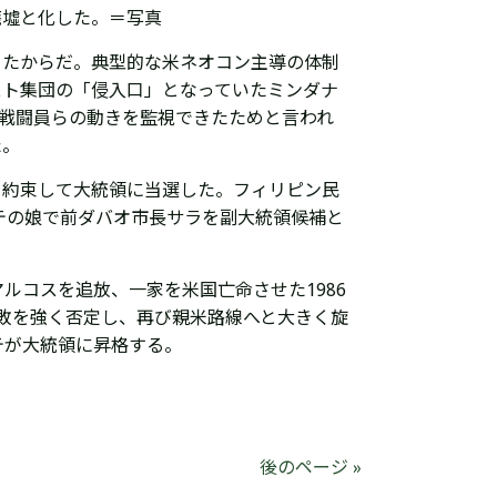
廃墟と化した。＝写真
ったからだ。典型的な米ネオコン主導の体制
スト集団の「侵入口」となっていたミンダナ
S戦闘員らの動きを監視できたためと言われ
た。
を約束して大統領に当選した。フィリピン民
テの娘で前ダバオ市長サラを副大統領候補と
ルコスを追放、一家を米国亡命させた1986
敗を強く否定し、再び親米路線へと大きく旋
テが大統領に昇格する。
後のページ »