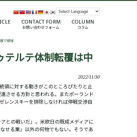
ICLE
CONTACT FORM
COLUMN
お問い合わせフォーム
コラム
援で頓挫
ゥテルテ体制転覆は中
2022/11/30
大統領に対する動きがこのところぴたりと止
促進させる方針と思われる。またポーランド
人ゼレンスキーを排除しなければ停戦交渉自
シアとの戦いだ」。米欧日の既成メディアに
のなせる業」以外の何物でもない。そうであ