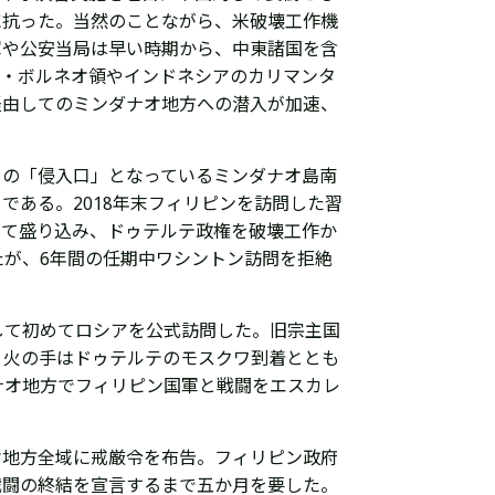
に抗った。当然のことながら、米破壊工作機
軍や公安当局は早い時期から、中東諸国を含
ア・ボルネオ領やインドネシアのカリマンタ
経由してのミンダナオ地方への潜入が加速、
トの「侵入口」となっているミンダナオ島南
である。2018年末フィリピンを訪問した
習
して盛り込み、ドゥテルテ政権を破壊工作か
が、6年間の任期中ワシントン訪問を拒絶
して初めてロシアを公式訪問した。旧宗主国
。火の手は
ドゥテルテの
モスクワ到着ととも
ナオ地方でフィリピン国軍と戦闘をエスカレ
オ地方全域に戒厳令を布告。フィリピン政府
戦闘の終結を宣言するまで五か月を要した。