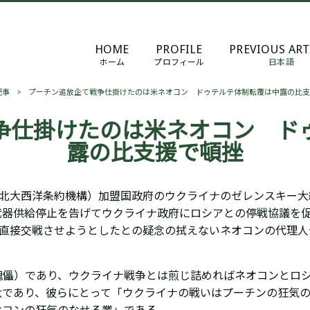
HOME
PROFILE
PREVIOUS ART
ホーム
プロフィール
日本語
記事
>
プーチン追放企て戦争仕掛けたのは米ネオコン ドゥテルテ体制転覆は中露の比支
争仕掛けたのは米ネオコン ド
露の比支援で頓挫
（北大西洋条約機構）加盟国政府のウクライナのゼレンスキー
武器供給停止を告げてウクライナ政府にロシアとの停戦協議を
と直接交戦させようとしたとの疑念の拭えないネオコンの代理
傀儡）であり、
ウクライナ戦争とは煎じ詰めればネオコンとロ
汰であり、彼らにとって「ウクライナの戦いはプーチンの狂気