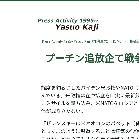
Press Activity 1995~ Yasuo Kaji（加治康男） HOME
>
投稿
プーチン追放企て戦
態度を豹変させた
バイデン米政権やNATO
んでいる。米政権は在庫払底を口実に最新
にミサイルを撃ち込み、米NATOをロシア
体が成り立たない。
「
ゼレンスキーは
米ネオコンのパペット（
とってこのように報道することは狂気の沙