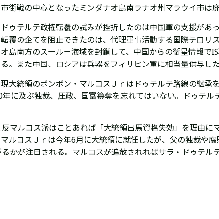
市街戦の中心となったミンダナオ島南ラナオ州マラウイ市は
ドゥテルテ政権転覆の試みが挫折したのは中国軍の支援があ
転覆の企てを阻止できたのは、代理軍事活動する国際テロリ
オ島南方のスールー海域を封鎖して、中国からの衛星情報でI
る。また中国、ロシアは兵器をフィリピン軍に相当量供与し
現大統領のボンボン・マルコスＪｒはドゥテルテ路線の継承
0年に及ぶ独裁、圧政、国富簒奪を忘れてはいない。ドゥテル
。
と反マルコス派はことあれば「
大統領出馬資格失効
」を理由にマ
。マルコスＪｒは今年6月に大統領に就任したが、父の独裁や腐
がるかが注目される。マルコスが追放されればサラ・ドゥテル