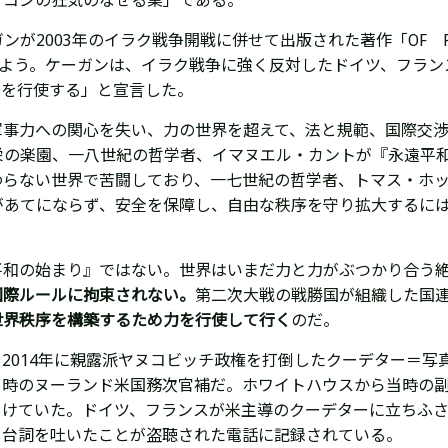
オコンの狂気のなせる業」である。
ガンが
2003年のイラク戦争開戦に併せて出版された
著作「OF PA
目しよう。
ケーガンは、
イラク戦争に強く反対したドイツ、フラン
力を行使する」と宣言した。
軍事力への関心を失い、力の世界を超えて、法と規範、国際交
栄の楽園、一八世紀の哲学者、イマヌエル・カントが『永遠平
わらない世界で苦闘しており、一七世紀の哲学者、トマス・ホ
があてにならず、安全を保障し、自由な秩序を守り拡大するに
。
平和の始まり』ではない。世界はいまだ力と力がぶつかり合う
国際ルールに拘束されない。
第二次大戦の戦勝国が組織した国
世界秩序を構築するため力を行使して行く
のだ。
2014年に親露派ヤヌコビッチ政権を打倒したクーデター＝
時の
ヌーランド
米国務次官補
だ。
ホワイトハウスから当時の
けていた。ドイツ、フランスが米主導のクーデターに立ちふさ
台詞を吐いたことが盗聴された電話に記録されている。