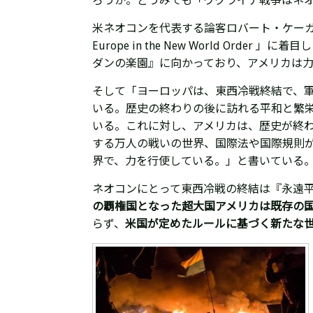
ろうか。どうみても
「ウクライナ戦争はネ
米ネオコンを代表する論客ロバート・ケー
Europe in the New World Order 」に着
ダンの楽園』に向か
っており、アメリカは
そして「
ヨーロッパは、
東西冷戦終結で、
いる。歴史の終わりの後に訪れる平和と繁
いる。これに対し、アメリカは、歴史が終
する万人の戦いの世界、国際法や国際規則
界で、力を行使している。」と書いている
ネオコンにとって
東西冷戦の終結は『永遠
の覇権国となった超大国アメリカは既存の
らず、
米国が定めたルールに基づく新たな