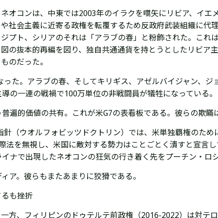
ネオコンは、中東では
2003年のイラクを嚆矢にリビア、イ
や社会主義に近寄る政権を転覆するため反政府武装組織に代理
ジプト、シリアのそれは「アラブの春」
と粉飾された。これ
図の抜本的再編を図り、独自共通通貨を持とうとしたリビア主
ものだった。
になった。アラブの春、そしてキリギス、アゼルバイジャン、ジ
導の一連の戦禍で100万単位の非戦闘員が犠牲になっている。
う普遍的価値の共有。これが
米G7の
表看板である。彼らの欺瞞
防指針（ウオルフォビッツドクトリン）では、
米単独覇権のため
じめとする国際法を無視し、米国に敵対する勢力はことごとく潰すと宣言
ライナで出現したネオコンの狂気の行き着く先を
プーチン・ロ
ディア。彼らもまたあまりに狡猾である。
てるも挫折
一方、フィリピンのドゥテルテ前政権（2016-2022）は対
テロ