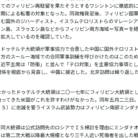
てのフィリピン再駐留を果たそうとする
ワシントンに徹底的
関による転覆の対象となった。同政権発足後、フィリピン国
む国外のジハーディスト、イスラムテロリストらのマレーシ
ン島、スラゥエシ島などからフィリピン南方海域＝写真＝を
拡大しているのを確認していた。
ドゥテルテ大統領が軍事協力で合意した中国に国外テロリス
方のスールー海域での合同軍事訓練を呼びかけたのはこのため
近平主席は
「防衛」と並んで「テロ対策」を主要協力事項と
関係を根底から見直し、中露に接近した。北京訪問は繰り返した
なかったドゥテルテ大統領は
二〇一七年にフィリピン大統領と
扱ってきた米国がこれを許すわけがなかった。同年五月二三日
ＩＳ）に忠誠を誓うイスラム武装勢力は
フィリピン南部ミンダ
同大統領は公式訪問先のロシアでＩＳ掃討を理由にミンダナ
は第二次大戦以降最大規模となり三千人近い死傷者を出した