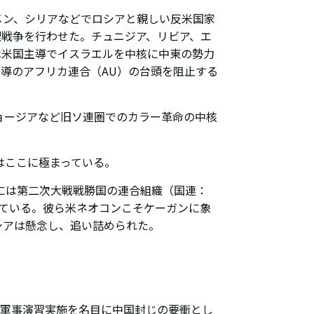
エメン、シリアなどでロシアと親しい反米国家
戦争を行わせた。チュニジア、リビア、エ
は米国主導でイスラエルを中核に中東の勢力
導のアフリカ連合（AU）の台頭を阻止する
ョージアなど旧ソ連圏でのカラー革命の中核
はここに極まっている。
には
第二次大戦戦勝国の連合組織（国連：
している。彼ら
米ネオコンこそケーガンに象
シアは
懸念し、
追い詰められた
。
軍事演習実施を名目に中国封じの要衝とし