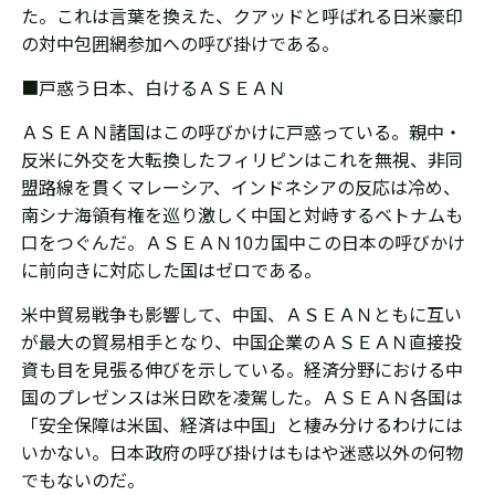
た。これは言葉を換えた、クアッドと呼ばれる日米豪印
の対中包囲網参加への呼び掛けである。
■戸惑う日本、白けるＡＳＥＡＮ
ＡＳＥＡＮ諸国はこの呼びかけに戸惑っている。親中・
反米に外交を大転換したフィリピンはこれを無視、非同
盟路線を貫くマレーシア、インドネシアの反応は冷め、
南シナ海領有権を巡り激しく中国と対峙するベトナムも
口をつぐんだ。ＡＳＥＡＮ10カ国中この日本の呼びかけ
に前向きに対応した国はゼロである。
米中貿易戦争も影響して、中国、ＡＳＥＡＮともに互い
が最大の貿易相手となり、中国企業のＡＳＥＡＮ直接投
資も目を見張る伸びを示している。経済分野における中
国のプレゼンスは米日欧を凌駕した。ＡＳＥＡＮ各国は
「安全保障は米国、経済は中国」と棲み分けるわけには
いかない。日本政府の呼び掛けはもはや迷惑以外の何物
でもないのだ。