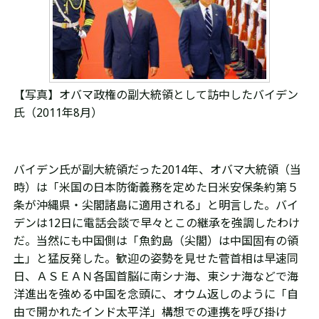
【写真】オバマ政権の副大統領として訪中したバイデン
氏（2011年8月）
バイデン氏が
副大統領だった2
014年、オバマ大統領（当
時）は「
米国の日本防衛義務を定めた日米安保条約第５
条が沖縄県・尖閣諸島に適用される」と明言した。バイ
デンは12日に電話会談で早々とこの継承を強調したわけ
だ。
当然にも
中国側は「魚釣島（尖閣）は中国固有の領
土」と猛反発した。
歓迎の姿勢を見せた菅首相は早速同
日、ＡＳＥＡＮ各国首脳に南シナ海、東シナ海などで海
洋進出を強める中国を念頭に、
オウム返しのように
「自
由で開かれたインド太平洋」構想での連携を呼び掛け