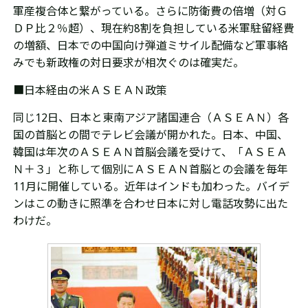
軍産複合体と繋がっている。
さらに防衛費の倍増（対Ｇ
ＤＰ比２％超）、現在約8割を負担している米軍駐留経費
の増額、日本での中国向け弾道ミサイル配備など軍事絡
みでも新政権の対日要求が相次ぐのは確実だ。
■日本経由の米
ＡＳＥＡＮ政策
同じ12日、日本と東南アジア諸国連合（ＡＳＥＡＮ）各
国の首脳との間でテレビ会議が開かれた。日本、中国、
韓国は年次のＡＳＥＡＮ首脳会議を受けて、「ＡＳＥＡ
Ｎ＋３」と称して個別にＡＳＥＡＮ首脳との会議を毎年
11月に開催している。近年はインドも加わった。バイデ
ンはこの動きに照準を合わせ日本に対し電話攻勢に出た
わけだ。