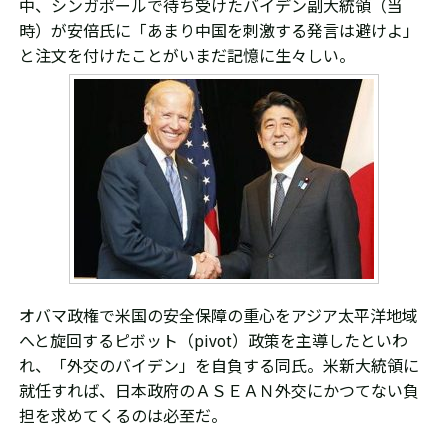
中、シンガポールで
待ち受けた
バイデン副大統領（当
時）が
安倍氏に「あまり中国を刺激する発言は避けよ」
と
注文を付けたことがいまだ記憶に生々しい。
オバマ政権で米国の安全保障の重心をアジア太平洋地域
へと旋回するピボット（
pivot）
政策を主導したといわ
れ、「外交のバイデン」を自負する同氏。米新大統領に
就任すれば、日本政府のＡＳＥＡＮ外交にかつてない負
担を求めてくるのは必至だ。