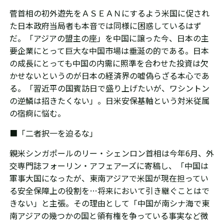
菅首相の初外遊先をＡＳＥＡＮにするよう米国に促され
た日本政府当局者も本音では同様に困惑しているはず
だ。「アジアの盟主の座」を中国に譲った今、日本の主
要企業にとって巨大な中国市場は垂涎の的である。日本
の成長にとっても中国の内需に照準を合わせた投資は欠
かせないというのが日本の経済界の嘘偽らざる本心であ
る。「習近平の国賓訪日で盛り上げたいが、ワシントン
の逆鱗は招きたくない」。日米安保基軸という対米従属
の宿痾に悩む。
■「二者択一を迫るな」
親米
シンガポールのリー・シェンロン首相は
今年6月、
外
交専門誌フォーリン・アフェアーズに寄稿し、
「中国は
軍事大国になったが、
東南アジアで米国が現在担ってい
る安全保障上の役割を…将来において引き継ぐことはで
きない」と主張
。その理由として「
中国が南シナ海で東
南アジアの幾つかの国と領有権を争っている事実など微