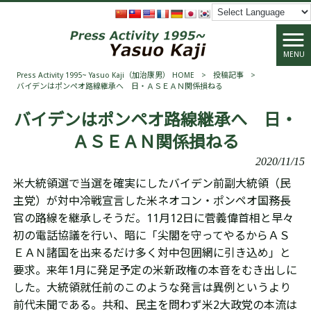
MENU
Press Activity 1995~ Yasuo Kaji（加治康男） HOME
>
投稿記事
>
バイデンはポンペオ路線継承へ 日・ＡＳＥＡＮ関係損ねる
バイデンはポンペオ路線継承へ 日・
ＡＳＥＡＮ関係損ねる
2020/11/15
米大統領選で当選を確実にしたバイデン前副大統領（
民
主党）が対中冷戦宣言した米ネオコン・ポンペオ国務長
官の路線を継承しそうだ。11月12日に
菅義偉首相と早々
初の電話協議を行い、暗に
「尖閣を守ってやるからＡＳ
ＥＡＮ諸国を出来るだけ多く対中包囲網に引き込め」と
要求。来年1月に発足予定の米新政権の本音をむき出しに
した。
大統領就任前のこのような発言は異例というより
前代未聞である。共和、民主を問わず米2大政党の本流は