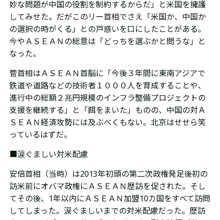
妙な問題が中国の役割を制約するからだ」と米国を擁護
してみせた。だがこのリー首相でさえ「米国か、中国か
の選択の時がくる」との戸惑いを口にしたことがある。
今やＡＳＥＡＮの総意は「どっちを選ぶかと問うな」と
なった。
菅首相はＡＳＥＡＮ首脳に「今後３年間に東南アジアで
鉄道や道路などの技術者１０００人を育成することや、
進行中の総額２兆円規模のインフラ整備プロジェクトの
支援を継続する」と「餌をまいた」ものの、中国の対Ａ
ＳＥＡＮ経済攻勢には及ぶべくもない。北京はせせら笑
っているはずだ。
■涙ぐましい対米配慮
安倍首相（当時）は2013年初頭の第二次政権発足後初の
訪米前にオバマ政権にＡＳＥＡＮ歴訪を促された。そし
てその後、1年以内にＡＳＥＡＮ加盟10カ国をすべて訪問
してしまった。涙ぐましいまでの対米配慮だった。歴訪